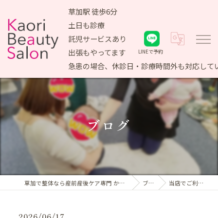
草加駅 徒歩6分
土日も診療
託児サービスあり
出張もやってます
LINEで予約
急患の場合、休診日・診療時間外も対応して
ブログ
草加で整体なら産前産後ケア専門 かおりビューティサロン
ブログ
当店でご利用いただ…
2026/06/17