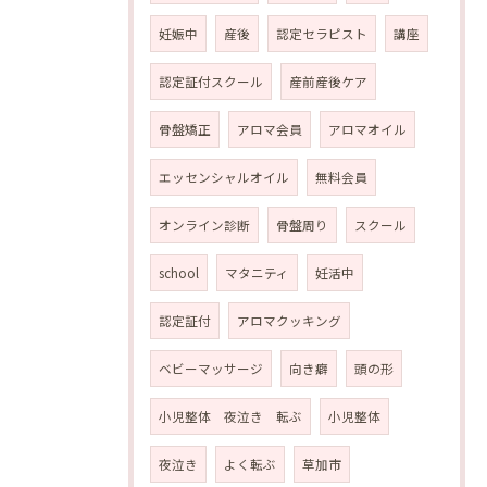
妊娠中
産後
認定セラピスト
講座
認定証付スクール
産前産後ケア
骨盤矯正
アロマ会員
アロマオイル
エッセンシャルオイル
無料会員
オンライン診断
骨盤周り
スクール
school
マタニティ
妊活中
認定証付
アロマクッキング
ベビーマッサージ
向き癖
頭の形
小児整体 夜泣き 転ぶ
小児整体
夜泣き
よく転ぶ
草加市