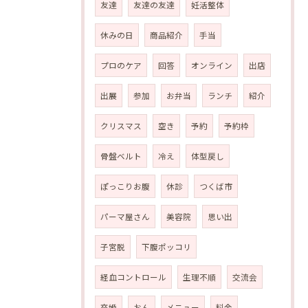
友達
友達の友達
妊活整体
休みの日
商品紹介
手当
プロのケア
回答
オンライン
出店
出展
参加
お弁当
ランチ
紹介
クリスマス
空き
予約
予約枠
骨盤ベルト
冷え
体型戻し
ぽっこりお腹
休診
つくば市
パーマ屋さん
美容院
思い出
子宮脱
下腹ポッコリ
経血コントロール
生理不順
交流会
卒婚
おん
メニュー
料金