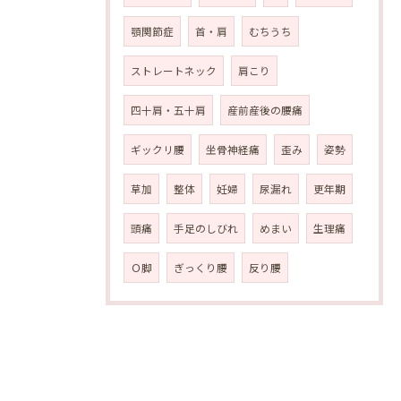
顎関節症
首・肩
むちうち
ストレートネック
肩こり
四十肩・五十肩
産前産後の腰痛
ギックリ腰
坐骨神経痛
歪み
姿勢
草加
整体
妊婦
尿漏れ
更年期
頭痛
手足のしびれ
めまい
生理痛
Ｏ脚
ぎっくり腰
反り腰