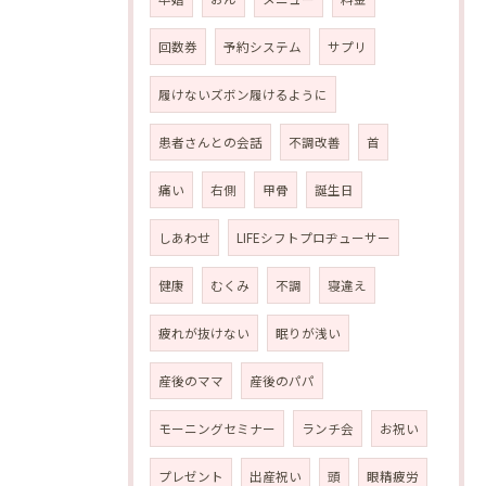
回数券
予約システム
サプリ
履けないズボン履けるように
患者さんとの会話
不調改善
首
痛い
右側
甲骨
誕生日
しあわせ
LIFEシフトプロヂューサー
健康
むくみ
不調
寝違え
疲れが抜けない
眠りが浅い
産後のママ
産後のパパ
モーニングセミナー
ランチ会
お祝い
プレゼント
出産祝い
頭
眼精疲労