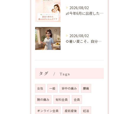
2026/08/02
👶今年6月に出産したママへ♡
2026/08/02
🌻暑い夏こそ、自分の身体を整える時間を♡
タグ
Tags
女性
一般
背中の痛み
腰痛
腕の痛み
有料会員
会員
オンライン会員
産前産後
妊活