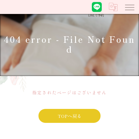
LINEで予約
404 error - File Not Foun
d
指定されたページはございません
TOPへ戻る