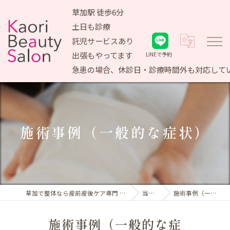
草加駅 徒歩6分
土日も診療
託児サービスあり
出張もやってます
LINEで予約
急患の場合、休診日・診療時間外も対応して
施術事例（一般的な症状）
草加で整体なら産前産後ケア専門 かおりビューティサロン
当院紹介
施術事例（一般的な症状）
施術事例（一般的な症