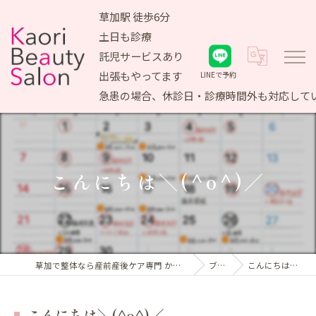
草加駅 徒歩6分
土日も診療
託児サービスあり
出張もやってます
LINEで予約
急患の場合、休診日・診療時間外も対応して
こんにちは＼(^o^)／
草加で整体なら産前産後ケア専門 かおりビューティサロン
ブログ
こんにちは＼(^o^)／
こんにちは＼(^o^)／