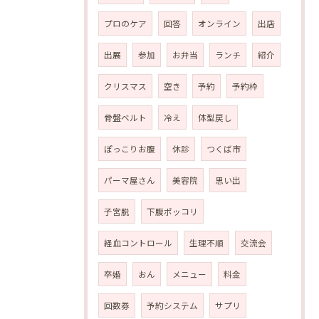
プロのケア
回答
オンライン
出店
出展
参加
お弁当
ランチ
紹介
クリスマス
空き
予約
予約枠
骨盤ベルト
冷え
体型戻し
ぽっこりお腹
休診
つくば市
パーマ屋さん
美容院
思い出
子宮脱
下腹ポッコリ
経血コントロール
生理不順
交流会
卒婚
おん
メニュー
料金
回数券
予約システム
サプリ