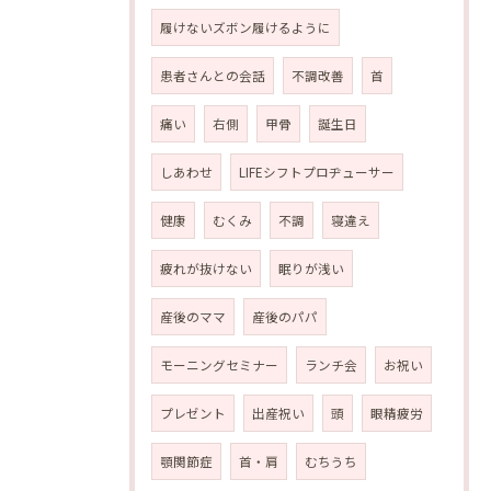
履けないズボン履けるように
患者さんとの会話
不調改善
首
痛い
右側
甲骨
誕生日
しあわせ
LIFEシフトプロヂューサー
健康
むくみ
不調
寝違え
疲れが抜けない
眠りが浅い
産後のママ
産後のパパ
モーニングセミナー
ランチ会
お祝い
プレゼント
出産祝い
頭
眼精疲労
顎関節症
首・肩
むちうち