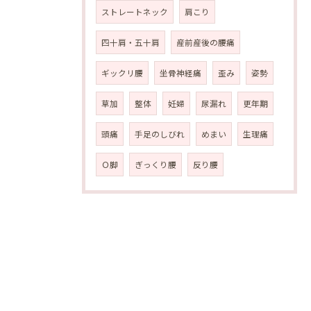
ストレートネック
肩こり
四十肩・五十肩
産前産後の腰痛
ギックリ腰
坐骨神経痛
歪み
姿勢
草加
整体
妊婦
尿漏れ
更年期
頭痛
手足のしびれ
めまい
生理痛
Ｏ脚
ぎっくり腰
反り腰