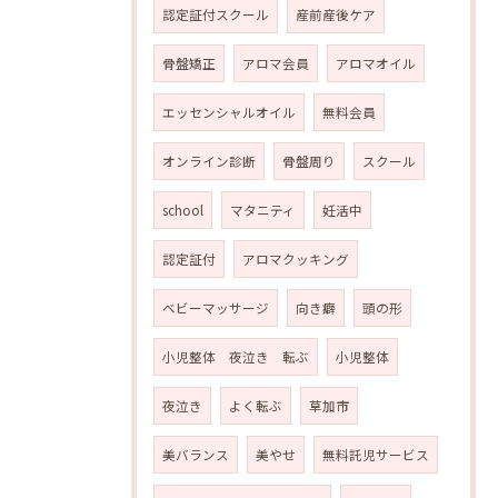
認定証付スクール
産前産後ケア
骨盤矯正
アロマ会員
アロマオイル
エッセンシャルオイル
無料会員
オンライン診断
骨盤周り
スクール
school
マタニティ
妊活中
認定証付
アロマクッキング
ベビーマッサージ
向き癖
頭の形
小児整体 夜泣き 転ぶ
小児整体
夜泣き
よく転ぶ
草加市
美バランス
美やせ
無料託児サービス