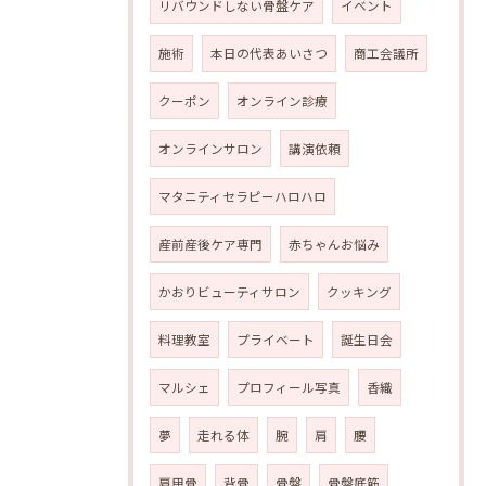
リバウンドしない骨盤ケア
イベント
施術
本日の代表あいさつ
商工会議所
クーポン
オンライン診療
オンラインサロン
講演依頼
マタニティセラピーハロハロ
産前産後ケア専門
赤ちゃんお悩み
かおりビューティサロン
クッキング
料理教室
プライベート
誕生日会
マルシェ
プロフィール写真
香織
夢
走れる体
腕
肩
腰
肩甲骨
背骨
骨盤
骨盤底筋