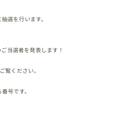
顎関節症
に抽選を行います。
ダイエット
状
の頭蓋骨
選のご当選者を発表します！
まい整体
をご覧ください。
症状
る番号です。
んの頭の形、向き癖
んの発達が気になる
んの便秘
んの筋肉のアンバランス