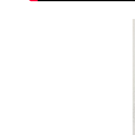
妊娠中
妊娠中
妊娠中
妊娠中
妊娠中
ＶＢＡ
誕生前
産後の症状
産後の