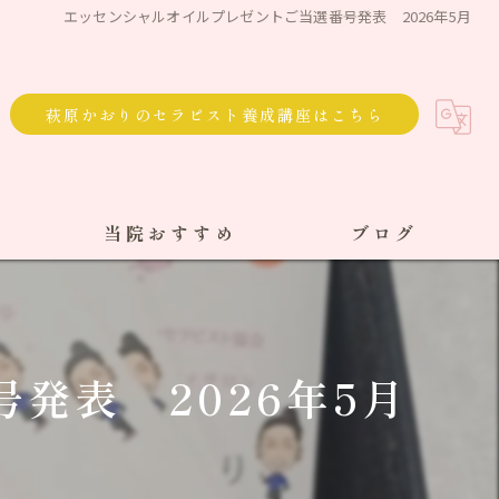
エッセンシャルオイルプレゼントご当選番号発表 2026年5月
萩原かおりのセラピスト養成講座はこちら
当院おすすめ
ブログ
選べる通院方法
回数券
発表 2026年5月
サブスク
単発