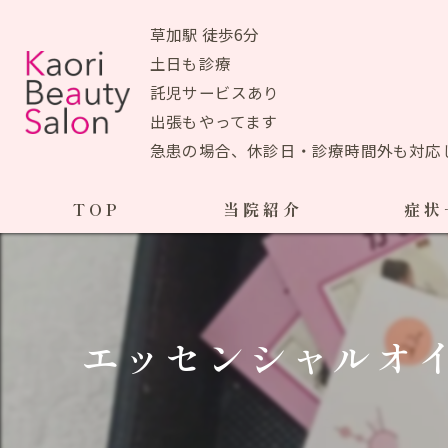
草加駅 徒歩6分
土日も診療
託児サービスあり
出張もやってます
急患の場合、休診日・診療時間外も対応
TOP
当院紹介
症状
当院おすすめメニュー
産前の症状
生理痛
初めての方へ
エッセンシャルオイ
ＰＭＳ
アクセスマップ
ブライ
院長あいさつ