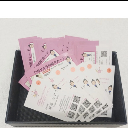
の膝
の足首
の頭
の顎関節症
の体重管理
Ｃ
整体
腰