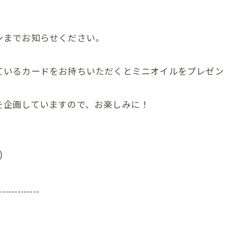
んの反り返り
ンまでお知らせください。
んの寝つき悪い
んの授乳しづらい
ているカードをお持ちいただくとミニオイルをプレゼン
んの夜泣き
を企画していますので、お楽しみに！
んのママと触れ合い
ん骨盤ケア
)
んの斜頭症メニュー
ん ママ＆赤ちゃんコース
-------------
ん ぐんぐん発達コース
ん すくすく発達コース