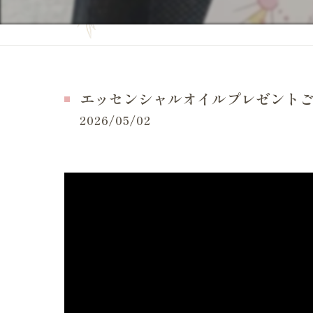
妊活の症状
当院の特徴
妊活の
よくある質問
妊活 
お問い合せ
エッセンシャルオイルプレゼントご当
妊活 
施術事例（一般的な症状）
2026/05/02
妊活 
施術事例（妊活・マタニティ・産後）
妊活 
お客様の感想
妊活 
LINE等でいただいたメッセージ
妊活 
体外受
妊活ケ