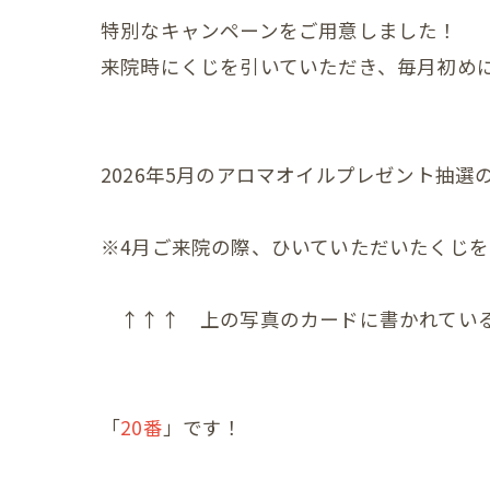
産後の
特別なキャンペーンをご用意しました！
来院時にくじを引いていただき、毎月初め
産後の
更年期の症
更年期
2026年5月のアロマオイルプレゼント抽
子宮じ
※4月ご来院の際、ひいていただいたくじ
赤ちゃんの
↑↑↑ 上の写真のカードに書かれてい
赤ちゃ
赤ちゃ
赤ちゃ
「
20番
」です！
赤ちゃ