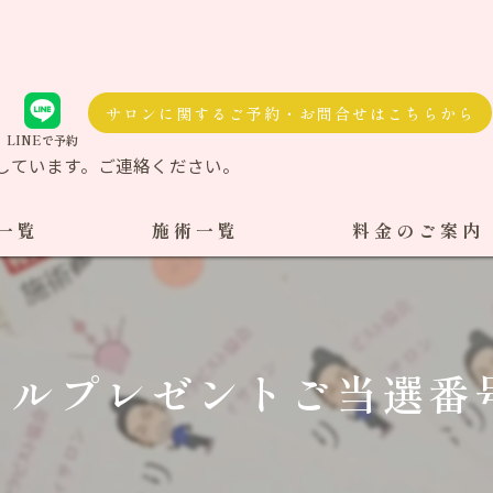
サロンに関するご予約・お問合せはこちらから
LINEで予約
しています。ご連絡ください。
一覧
施術一覧
料金のご案内
自費治療
料金一覧
交通事故施術
ルプレゼントご当選番号
ケア整体
ダル整体
骨盤矯正