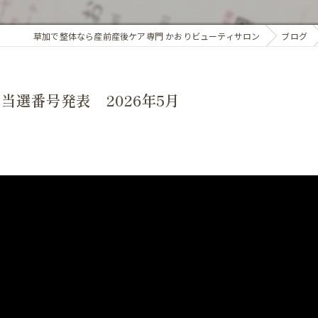
アロマオイル
草加で整体なら産前産後ケア専門 かおりビューティサロン
ブログ
骨盤・姿勢の歪み
カイロプラクティック
ホルモンバランス
オプション
選番号発表 2026年5月
子宮調整
基礎体温調整
頭蓋骨矯正
子宮・卵巣周囲の循環
腸内環境
精前整体
ア整体 よくある質問