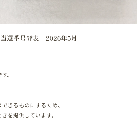
首
肩
腕
選番号発表 2026年5月
肩甲骨
背中
恥骨
です。
股関節
膝
スできるものにするため、
足首
ときを提供しています。
頭