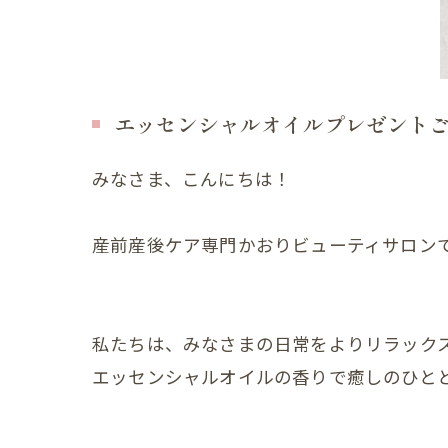
産後の
産後の
産後の
エッセンシャルオイルプレゼントご当
産後の
みなさま、こんにちは！
産後の
産後の
産前産後ケア専門かおりビューティサロン
産後の
産後の
私たちは、みなさまの日常をよりリラック
産後の
エッセンシャルオイルの香りで癒しのひと
産後の