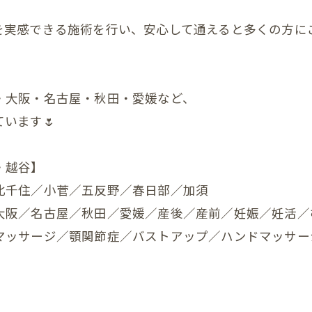
を実感できる施術を行い、安心して通えると多くの方にご
他の症状
・大阪・名古屋・秋田・愛媛など、
います🌷
・越谷】
北千住／小菅／五反野／春日部／加須
大阪／名古屋／秋田／愛媛／産後／産前／妊娠／妊活／
マッサージ／顎関節症／バストアップ／ハンドマッサー