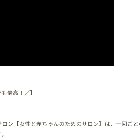
首
肩
腕
肩甲骨
背中
恥骨
股関節
ジも最高！／】
膝
足首
サロン【女性と赤ちゃんのためのサロン】は、一回ごと
頭
す。