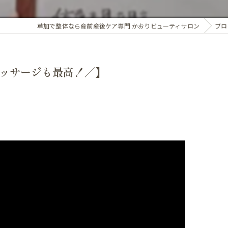
アロマオイル
草加で整体なら産前産後ケア専門 かおりビューティサロン
ブロ
骨盤・姿勢の歪み
カイロプラクティック
ホルモンバランス
オプション
ッサージも最高！／】
子宮調整
基礎体温調整
頭蓋骨矯正
子宮・卵巣周囲の循環
腸内環境
精前整体
ア整体 よくある質問