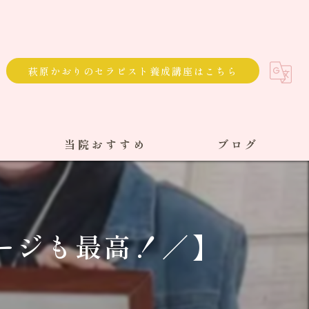
萩原かおりのセラピスト養成講座はこちら
当院おすすめ
ブログ
選べる通院方法
回数券
ージも最高！／】
サブスク
単発