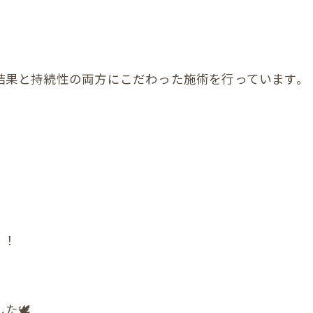
顎関節症
ダイエット
結果と持続性の両方にこだわった施術を行っています。
状
の頭蓋骨
まい整体
症状
んの頭の形、向き癖
！！
んの発達が気になる
」
んの便秘
んの筋肉のアンバランス
🕊️