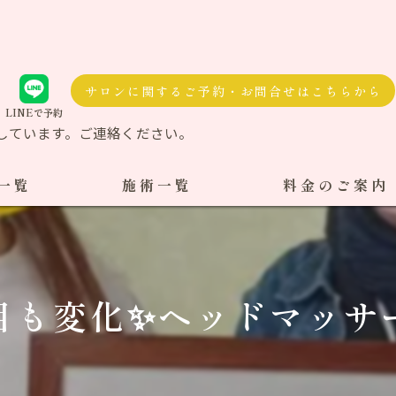
サロンに関するご予約・お問合せはこちらから
LINEで予約
しています。ご連絡ください。
一覧
施術一覧
料金のご案内
自費治療
料金一覧
交通事故施術
目も変化✨ヘッドマッサ
ケア整体
ダル整体
骨盤矯正