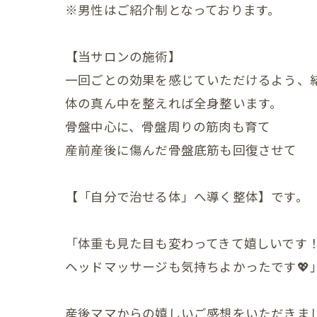
※男性はご紹介制となっております。
産後の
産後の
【当サロンの施術】
一回ごとの効果を感じていただけるよう、
更年期の症
体の真ん中を整えれば全身整います。
更年期
骨盤中心に、骨盤周りの筋肉も育て
子宮じ
産前産後に傷んだ骨盤底筋も回復させて
赤ちゃんの
【「自分で治せる体」へ導く整体】です。
赤ちゃ
「体重も見た目も変わってきて嬉しいです
赤ちゃ
ヘッドマッサージも気持ちよかったです💖
赤ちゃ
赤ちゃ
産後ママからの嬉しいご感想をいただきました