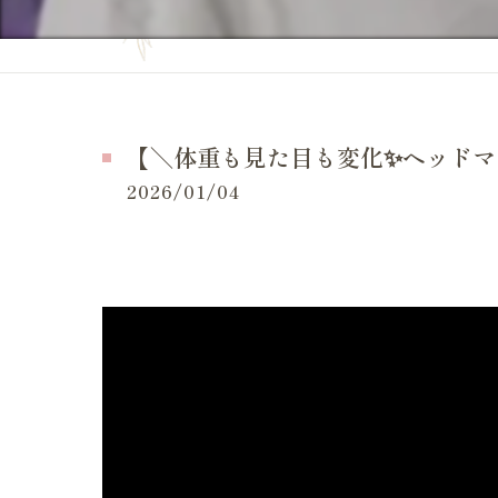
妊活の症状
当院の特徴
妊活の
よくある質問
妊活 
お問い合せ
【＼体重も見た目も変化✨ヘッドマ
妊活 
施術事例（一般的な症状）
2026/01/04
妊活 
施術事例（妊活・マタニティ・産後）
妊活 
お客様の感想
妊活 
LINE等でいただいたメッセージ
妊活 
体外受
妊活ケ