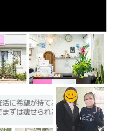
状
の腰
の首
の肩
の腕
の肩甲骨
の背中
の恥骨
の股関節