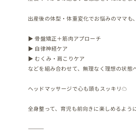
赤ちゃ
出産後の体型・体重変化でお悩みのママも
赤ちゃ
赤ちゃ
▶ 骨盤矯正＋筋肉アプローチ
▶ 自律神経ケア
赤ちゃ
▶ むくみ・肩こりケア
赤ちゃ
などを組み合わせて、無理なく理想の状態
赤ちゃ
ヘッドマッサージで心も頭もスッキリ☁️
赤ちゃ
赤ちゃ
全身整って、育児も前向きに楽しめるように
赤ちゃ
赤ちゃ