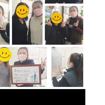
の膝
の足首
の頭
の顎関節症
の体重管理
Ｃ
整体
腰