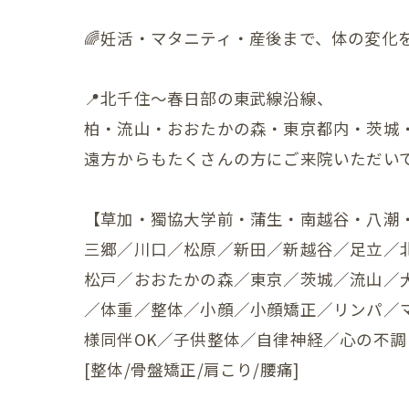
🌈妊活・マタニティ・産後まで、体の変化
小児の症状
一般・その
📍北千住〜春日部の東武線沿線、
柏・流山・おおたかの森・東京都内・茨城
遠方からもたくさんの方にご来院いただいて
【草加・獨協大学前・蒲生・南越谷・八潮
三郷／川口／松原／新田／新越谷／足立／
松戸／おおたかの森／東京／茨城／流山／
／体重／整体／小顔／小顔矯正／リンパ／
様同伴OK／子供整体／自律神経／心の不調
[整体/骨盤矯正/肩こり/腰痛]