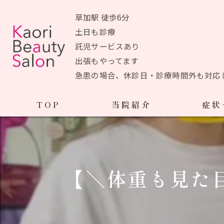
草加駅 徒歩6分
土日も診療
託児サービスあり
出張もやってます
急患の場合、休診日・診療時間外も対応
TOP
当院紹介
症状
当院おすすめメニュー
産前の症状
生理痛
初めての方へ
【＼体重も見た
ＰＭＳ
アクセスマップ
ブライ
院長あいさつ