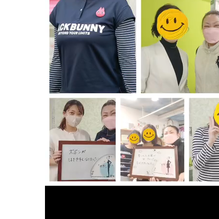
妊娠中
妊娠中
妊娠中
妊娠中
妊娠中
ＶＢＡ
誕生前
産後の症状
産後の