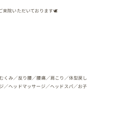
来院いただいております🕊️
むくみ／反り腰／腰痛／肩こり／体型戻し
ジ／ヘッドマッサージ／ヘッドスパ／お子