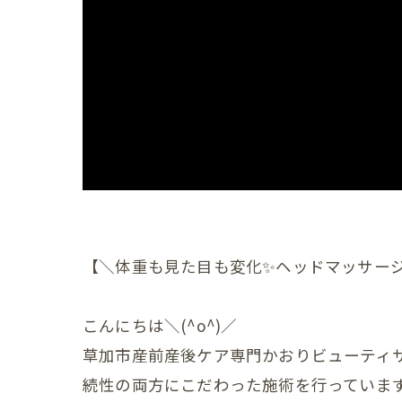
産後の
産後の
産後の
産後の
産後の
産後の
産後の
【＼体重も見た目も変化✨ヘッドマッサー
産後の
こんにちは＼(^o^)／
産後の
草加市産前産後ケア専門かおりビューティ
産後の
続性の両方にこだわった施術を行っていま