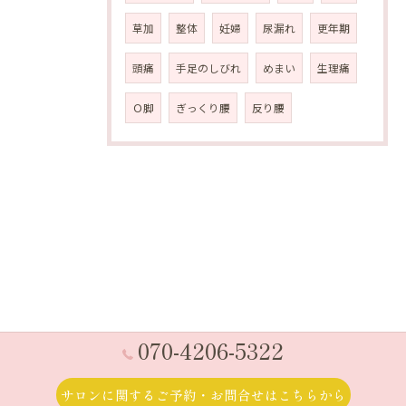
草加
整体
妊婦
尿漏れ
更年期
頭痛
手足のしびれ
めまい
生理痛
Ｏ脚
ぎっくり腰
反り腰
070-4206-5322
サロンに関するご予約・お問合せはこちらから