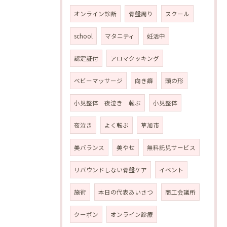
オンライン診断
骨盤周り
スクール
school
マタニティ
妊活中
認定証付
アロマクッキング
ベビーマッサージ
向き癖
頭の形
小児整体 夜泣き 転ぶ
小児整体
夜泣き
よく転ぶ
草加市
美バランス
美やせ
無料託児サービス
リバウンドしない骨盤ケア
イベント
施術
本日の代表あいさつ
商工会議所
クーポン
オンライン診療