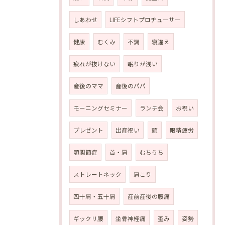
しあわせ
LIFEシフトプロヂューサー
健康
むくみ
不調
寝違え
疲れが抜けない
眠りが浅い
産後のママ
産後のパパ
モーニングセミナー
ランチ会
お祝い
プレゼント
出産祝い
頭
眼精疲労
顎関節症
首・肩
むちうち
ストレートネック
肩こり
四十肩・五十肩
産前産後の腰痛
ギックリ腰
坐骨神経痛
歪み
姿勢