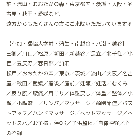
柏・流山・おおたかの森・東京都内・茨城・大阪・名
古屋・秋田・愛媛など、
遠方からもたくさんの方にご来院いただいています🌷
【草加・獨協大学前・蒲生・南越谷・八潮・越谷】
三郷／川口／松原／新田／新越谷／足立／北千住／小
菅／五反野／春日部／加須
松戸／おおたかの森／東京／茨城／流山／大阪／名古
屋／秋田／愛媛／産後／産前／妊娠／妊活／むくみ
／反り腰／腰痛／肩こり／体型戻し／体重／整体／小
顔／小顔矯正／リンパ／マッサージ／顎関節症／バス
トアップ／ハンドマッサージ／ヘッドマッサージ／ヘ
ッドスパ／お子様同伴OK／子供整体／自律神経／心
の不調