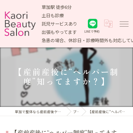
草加駅 徒歩6分
土日も診療
託児サービスあり
出張もやってます
LINEで予約
急患の場合、休診日・診療時間外も対応して
【産前産後に“ヘルパー制
度”知ってますか？】
草加で整体なら産前産後ケア専門 かおりビューティサロン
ブログ
【産前産後に“ヘルパー制度”知ってますか？】
【産前産後に“ヘルパー制度”知ってます