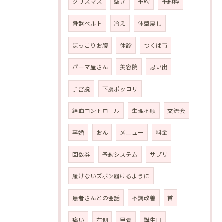
クリスマス
空き
予約
予約枠
骨盤ベルト
冷え
体型戻し
ぽっこりお腹
休診
つくば市
パーマ屋さん
美容院
思い出
子宮脱
下腹ポッコリ
経血コントロール
生理不順
交流会
卒婚
おん
メニュー
料金
回数券
予約システム
サプリ
履けないズボン履けるように
患者さんとの会話
不調改善
首
痛い
右側
甲骨
誕生日