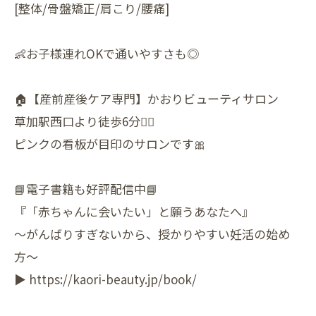
[整体/骨盤矯正/肩こり/腰痛]
👶お子様連れOKで通いやすさも◎
🏠【産前産後ケア専門】かおりビューティサロン
草加駅西口より徒歩6分🚶‍♀️
ピンクの看板が目印のサロンです🎀
📘電子書籍も好評配信中📘
『「赤ちゃんに会いたい」と願うあなたへ』
〜がんばりすぎないから、授かりやすい妊活の始め
方〜
▶︎ https://kaori-beauty.jp/book/