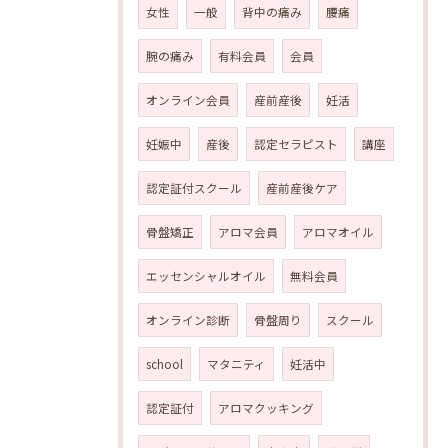
女性
一般
背中の痛み
腰痛
腕の痛み
有料会員
会員
オンライン会員
産前産後
妊活
妊娠中
産後
認定セラピスト
講座
認定証付スクール
産前産後ケア
骨盤矯正
アロマ会員
アロマオイル
エッセンシャルオイル
無料会員
オンライン診断
骨盤周り
スクール
school
マタニティ
妊活中
認定証付
アロマクッキング