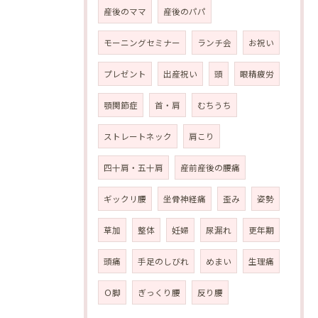
産後のママ
産後のパパ
モーニングセミナー
ランチ会
お祝い
プレゼント
出産祝い
頭
眼精疲労
顎関節症
首・肩
むちうち
ストレートネック
肩こり
四十肩・五十肩
産前産後の腰痛
ギックリ腰
坐骨神経痛
歪み
姿勢
草加
整体
妊婦
尿漏れ
更年期
頭痛
手足のしびれ
めまい
生理痛
Ｏ脚
ぎっくり腰
反り腰