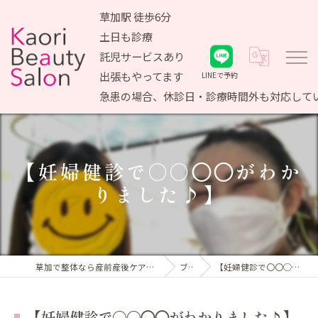
草加駅 徒歩6分
土日も診療
託児サービスあり
出張もやってます
LINEで予約
急患の場合、休診日・診療時間外も対応して
【妊婦健診で〇〇◯◯がわか
りました♪】
草加で整体なら産前産後ケア専門 かおりビューティサロン
ブログ
【妊婦健診で〇〇◯◯がわかりました♪】
【妊婦健診で〇〇◯◯がわかりました♪】