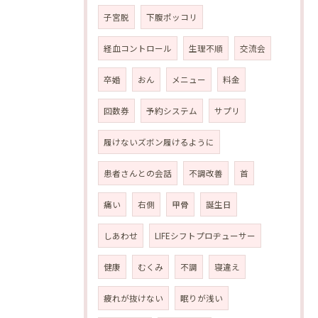
子宮脱
下腹ポッコリ
経血コントロール
生理不順
交流会
卒婚
おん
メニュー
料金
回数券
予約システム
サプリ
履けないズボン履けるように
患者さんとの会話
不調改善
首
痛い
右側
甲骨
誕生日
しあわせ
LIFEシフトプロヂューサー
健康
むくみ
不調
寝違え
疲れが抜けない
眠りが浅い