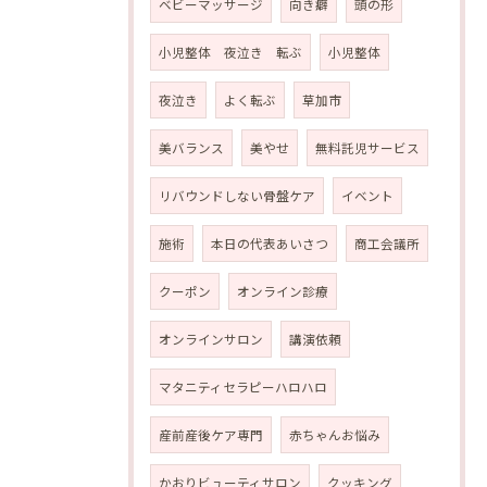
ベビーマッサージ
向き癖
頭の形
小児整体 夜泣き 転ぶ
小児整体
夜泣き
よく転ぶ
草加市
美バランス
美やせ
無料託児サービス
リバウンドしない骨盤ケア
イベント
施術
本日の代表あいさつ
商工会議所
クーポン
オンライン診療
オンラインサロン
講演依頼
マタニティセラピーハロハロ
産前産後ケア専門
赤ちゃんお悩み
かおりビューティサロン
クッキング