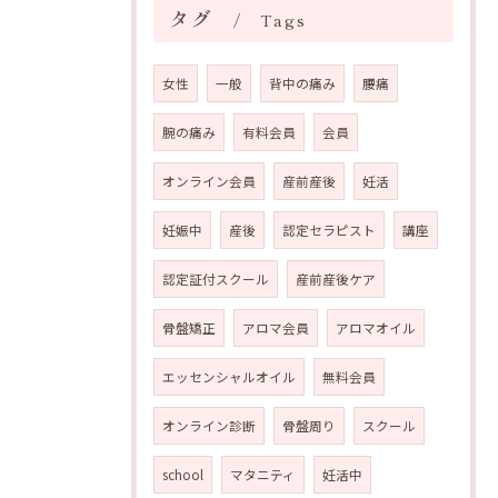
タグ
Tags
女性
一般
背中の痛み
腰痛
腕の痛み
有料会員
会員
オンライン会員
産前産後
妊活
妊娠中
産後
認定セラピスト
講座
認定証付スクール
産前産後ケア
骨盤矯正
アロマ会員
アロマオイル
エッセンシャルオイル
無料会員
オンライン診断
骨盤周り
スクール
school
マタニティ
妊活中