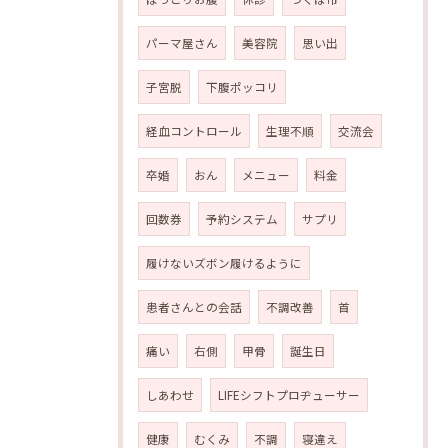
パーマ屋さん
美容院
思い出
子宮脱
下腹ポッコリ
経血コントロール
生理不順
交流会
卒婚
おん
メニュー
料金
回数券
予約システム
サプリ
履けないズボン履けるように
患者さんとの会話
不調改善
首
痛い
右側
甲骨
誕生日
しあわせ
LIFEシフトプロヂューサー
健康
むくみ
不調
寝違え