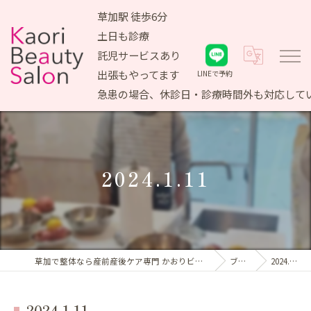
草加駅 徒歩6分
土日も診療
託児サービスあり
出張もやってます
LINEで予約
急患の場合、休診日・診療時間外も対応して
2024.1.11
草加で整体なら産前産後ケア専門 かおりビューティサロン
ブログ
2024.1.11
2024.1.11