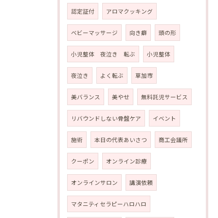
認定証付
アロマクッキング
ベビーマッサージ
向き癖
頭の形
小児整体 夜泣き 転ぶ
小児整体
夜泣き
よく転ぶ
草加市
美バランス
美やせ
無料託児サービス
リバウンドしない骨盤ケア
イベント
施術
本日の代表あいさつ
商工会議所
クーポン
オンライン診療
オンラインサロン
講演依頼
マタニティセラピーハロハロ