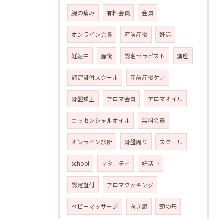
腕の痛み
有料会員
会員
オンライン会員
産前産後
妊活
妊娠中
産後
認定セラピスト
講座
認定証付スクール
産前産後ケア
骨盤矯正
アロマ会員
アロマオイル
エッセンシャルオイル
無料会員
オンライン診断
骨盤周り
スクール
school
マタニティ
妊活中
認定証付
アロマクッキング
ベビーマッサージ
向き癖
頭の形