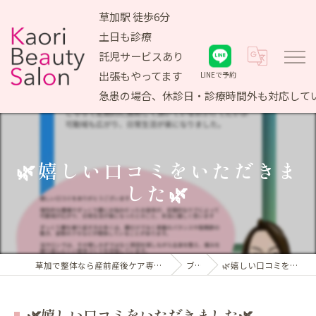
草加駅 徒歩6分
土日も診療
託児サービスあり
出張もやってます
LINEで予約
急患の場合、休診日・診療時間外も対応して
🌿嬉しい口コミをいただきま
した🌿
草加で整体なら産前産後ケア専門 かおりビューティサロン
ブログ
🌿嬉しい口コミをいただきました🌿
🌿嬉しい口コミをいただきました🌿