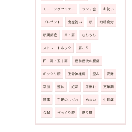
モーニングセミナー
ランチ会
お祝い
プレゼント
出産祝い
頭
眼精疲労
顎関節症
首・肩
むちうち
ストレートネック
肩こり
四十肩・五十肩
産前産後の腰痛
ギックリ腰
坐骨神経痛
歪み
姿勢
草加
整体
妊婦
尿漏れ
更年期
頭痛
手足のしびれ
めまい
生理痛
Ｏ脚
ぎっくり腰
反り腰