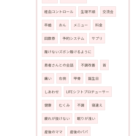
経血コントロール
生理不順
交流会
卒婚
おん
メニュー
料金
回数券
予約システム
サプリ
履けないズボン履けるように
患者さんとの会話
不調改善
首
痛い
右側
甲骨
誕生日
しあわせ
LIFEシフトプロヂューサー
健康
むくみ
不調
寝違え
疲れが抜けない
眠りが浅い
産後のママ
産後のパパ