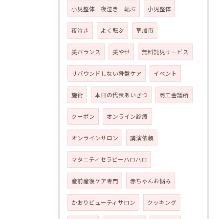
小児整体 夜泣き 転ぶ
小児整体
夜泣き
よく転ぶ
草加市
美バランス
美やせ
無料託児サービス
リバウンドしない骨盤ケア
イベント
施術
本日の代表あいさつ
商工会議所
クーポン
オンライン診療
オンラインサロン
講演依頼
マタニティセラピーハロハロ
産前産後ケア専門
赤ちゃんお悩み
かおりビューティサロン
クッキング