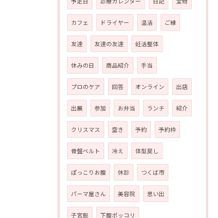
予定日
診療カレンダー
日記
宝物
カフェ
ドライヤー
温活
ご縁
友達
友達の友達
妊活整体
休みの日
商品紹介
手当
プロのケア
回答
オンライン
出店
出展
参加
お弁当
ランチ
紹介
クリスマス
空き
予約
予約枠
骨盤ベルト
冷え
体型戻し
ぽっこりお腹
休診
つくば市
パーマ屋さん
美容院
思い出
子宮脱
下腹ポッコリ