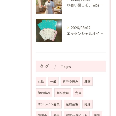
🌻暑い夏こそ、自分の身体を整える時間を♡
2026/08/02
エッセンシャルオイルプレゼントご当選番号発表 2026年8月
タグ
Tags
女性
一般
背中の痛み
腰痛
腕の痛み
有料会員
会員
オンライン会員
産前産後
妊活
妊娠中
産後
認定セラピスト
講座