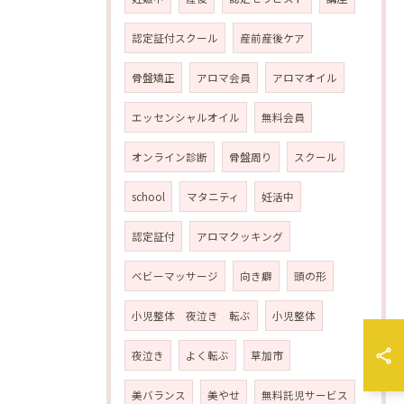
認定証付スクール
産前産後ケア
骨盤矯正
アロマ会員
アロマオイル
エッセンシャルオイル
無料会員
オンライン診断
骨盤周り
スクール
school
マタニティ
妊活中
認定証付
アロマクッキング
ベビーマッサージ
向き癖
頭の形
小児整体 夜泣き 転ぶ
小児整体
夜泣き
よく転ぶ
草加市
美バランス
美やせ
無料託児サービス