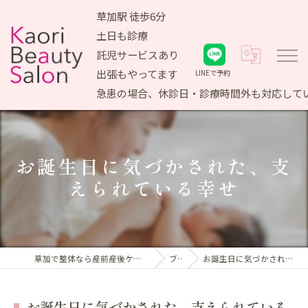
草加駅 徒歩6分
土日も診療
託児サービスあり
出張もやってます
LINEで予約
急患の場合、休診日・診療時間外も対応して
お誕生日に気づかされた、支
えられている幸せ
草加で整体なら産前産後ケア専門 かおりビューティサロン
ブログ
お誕生日に気づかされた、支えられている幸せ
お誕生日に気づかされた、支えられている