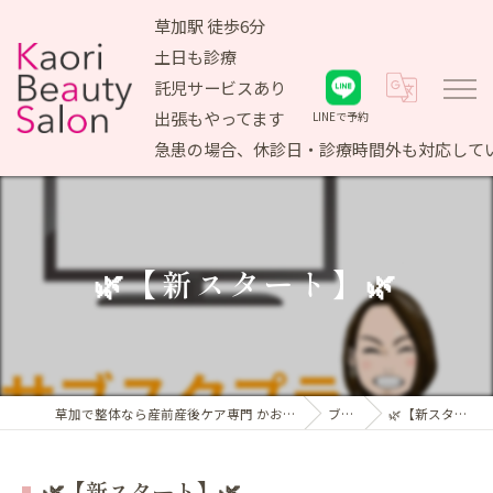
草加駅 徒歩6分
土日も診療
託児サービスあり
出張もやってます
LINEで予約
急患の場合、休診日・診療時間外も対応して
🌿【新スタート】🌿
草加で整体なら産前産後ケア専門 かおりビューティサロン
ブログ
🌿【新スタート】🌿
🌿【新スタート】🌿