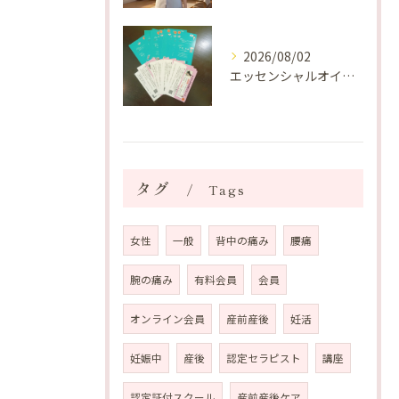
2026/08/02
エッセンシャルオイルプレゼントご当選番号発表 2026年8月
タグ
Tags
女性
一般
背中の痛み
腰痛
腕の痛み
有料会員
会員
オンライン会員
産前産後
妊活
妊娠中
産後
認定セラピスト
講座
認定証付スクール
産前産後ケア