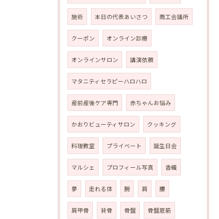
施術
本日の代表あいさつ
商工会議所
クーポン
オンライン診療
オンラインサロン
講演依頼
マタニティセラピーハロハロ
産前産後ケア専門
赤ちゃんお悩み
かおりビューティサロン
クッキング
料理教室
プライベート
誕生日会
マルシェ
プロフィール写真
香織
夢
走れる体
腕
肩
腰
肩甲骨
背骨
骨盤
骨盤底筋