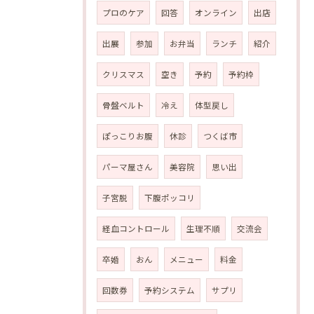
プロのケア
回答
オンライン
出店
出展
参加
お弁当
ランチ
紹介
クリスマス
空き
予約
予約枠
骨盤ベルト
冷え
体型戻し
ぽっこりお腹
休診
つくば市
パーマ屋さん
美容院
思い出
子宮脱
下腹ポッコリ
経血コントロール
生理不順
交流会
卒婚
おん
メニュー
料金
回数券
予約システム
サプリ