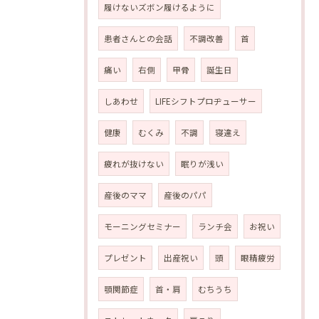
履けないズボン履けるように
患者さんとの会話
不調改善
首
痛い
右側
甲骨
誕生日
しあわせ
LIFEシフトプロヂューサー
健康
むくみ
不調
寝違え
疲れが抜けない
眠りが浅い
産後のママ
産後のパパ
モーニングセミナー
ランチ会
お祝い
プレゼント
出産祝い
頭
眼精疲労
顎関節症
首・肩
むちうち