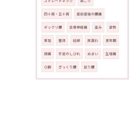
ストレートネック
肩こり
四十肩・五十肩
産前産後の腰痛
ギックリ腰
坐骨神経痛
歪み
姿勢
草加
整体
妊婦
尿漏れ
更年期
頭痛
手足のしびれ
めまい
生理痛
Ｏ脚
ぎっくり腰
反り腰