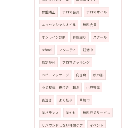
骨盤矯正
アロマ会員
アロマオイル
エッセンシャルオイル
無料会員
オンライン診断
骨盤周り
スクール
school
マタニティ
妊活中
認定証付
アロマクッキング
ベビーマッサージ
向き癖
頭の形
小児整体 夜泣き 転ぶ
小児整体
夜泣き
よく転ぶ
草加市
美バランス
美やせ
無料託児サービス
リバウンドしない骨盤ケア
イベント