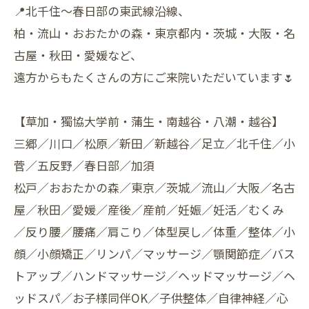
📍北千住〜春日部の東武線沿線、
柏・流山・おおたかの森・東京都内・茨城・大阪・名
古屋・秋田・愛媛など、
遠方からもたくさんの方にご来院いただいています🌷
【草加・獨協大学前・蒲生・南越谷・八潮・越谷】
三郷／川口／松原／新田／新越谷／足立／北千住／小
菅／五反野／春日部／加須
松戸／おおたかの森／東京／茨城／流山／大阪／名古
屋／秋田／愛媛／産後／産前／妊娠／妊活／むくみ
／反り腰／腰痛／肩こり／体型戻し／体重／整体／小
顔／小顔矯正／リンパ／マッサージ／顎関節症／バス
トアップ／ハンドマッサージ／ヘッドマッサージ／ヘ
ッドスパ／お子様同伴OK／子供整体／自律神経／心