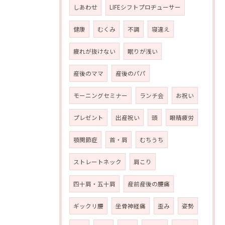
しあわせ
LIFEシフトプロヂューサー
健康
むくみ
不調
寝違え
疲れが抜けない
眠りが浅い
産後のママ
産後のパパ
モーニングセミナー
ランチ会
お祝い
プレゼント
出産祝い
頭
眼精疲労
顎関節症
首・肩
むちうち
ストレートネック
肩こり
四十肩・五十肩
産前産後の腰痛
ギックリ腰
坐骨神経痛
歪み
姿勢