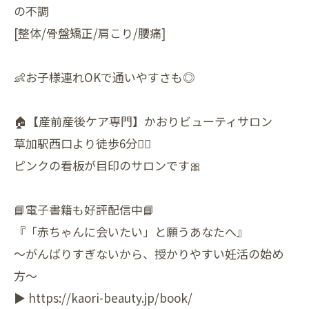
の不調
[整体/骨盤矯正/肩こり/腰痛]
👶お子様連れOKで通いやすさも◎
🏠【産前産後ケア専門】かおりビューティサロン
草加駅西口より徒歩6分🚶‍♀️
ピンクの看板が目印のサロンです🎀
📘電子書籍も好評配信中📘
『「赤ちゃんに会いたい」と願うあなたへ』
〜がんばりすぎないから、授かりやすい妊活の始め
方〜
▶︎ https://kaori-beauty.jp/book/