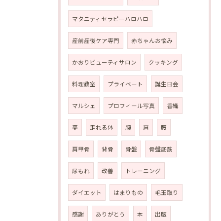
マタニティセラピーハロハロ
産前産後ケア専門
赤ちゃんお悩み
かおりビューティサロン
クッキング
料理教室
プライベート
誕生日会
マルシェ
プロフィール写真
香織
夢
走れる体
腕
肩
腰
肩甲骨
背骨
骨盤
骨盤底筋
尿もれ
改善
トレーニング
ダイエット
はまりもの
毛玉取り
感謝
ありがとう
本
出版