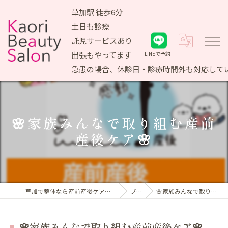
草加駅 徒歩6分
土日も診療
託児サービスあり
出張もやってます
LINEで予約
急患の場合、休診日・診療時間外も対応して
🌸家族みんなで取り組む産前
産後ケア🌸
草加で整体なら産前産後ケア専門 かおりビューティサロン
ブログ
🌸家族みんなで取り組む産前産後ケア🌸
🌸家族みんなで取り組む産前産後ケア🌸