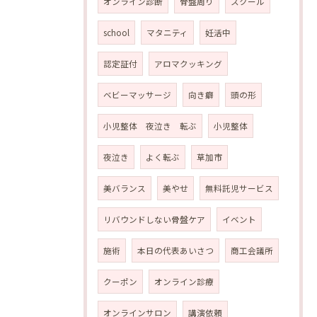
オンライン診断
骨盤周り
スクール
school
マタニティ
妊活中
認定証付
アロマクッキング
ベビーマッサージ
向き癖
頭の形
小児整体 夜泣き 転ぶ
小児整体
夜泣き
よく転ぶ
草加市
美バランス
美やせ
無料託児サービス
リバウンドしない骨盤ケア
イベント
施術
本日の代表あいさつ
商工会議所
クーポン
オンライン診療
オンラインサロン
講演依頼