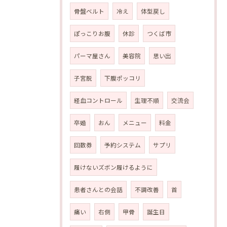
骨盤ベルト
冷え
体型戻し
ぽっこりお腹
休診
つくば市
パーマ屋さん
美容院
思い出
子宮脱
下腹ポッコリ
経血コントロール
生理不順
交流会
卒婚
おん
メニュー
料金
回数券
予約システム
サプリ
履けないズボン履けるように
患者さんとの会話
不調改善
首
痛い
右側
甲骨
誕生日