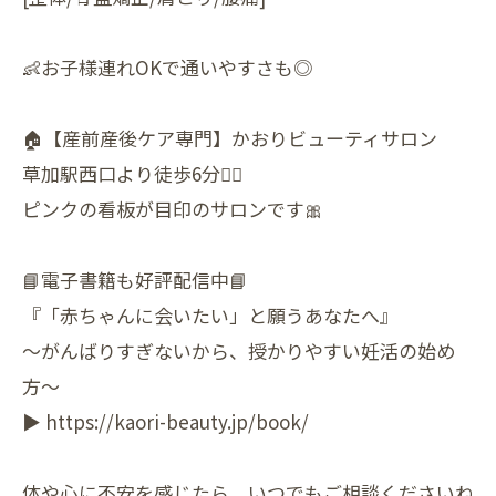
👶お子様連れOKで通いやすさも◎
🏠【産前産後ケア専門】かおりビューティサロン
草加駅西口より徒歩6分🚶‍♀️
ピンクの看板が目印のサロンです🎀
📘電子書籍も好評配信中📘
『「赤ちゃんに会いたい」と願うあなたへ』
〜がんばりすぎないから、授かりやすい妊活の始め
方〜
▶︎ https://kaori-beauty.jp/book/
体や心に不安を感じたら、いつでもご相談くださいね