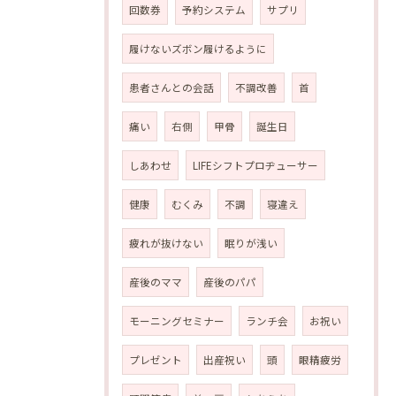
回数券
予約システム
サプリ
履けないズボン履けるように
患者さんとの会話
不調改善
首
痛い
右側
甲骨
誕生日
しあわせ
LIFEシフトプロヂューサー
健康
むくみ
不調
寝違え
疲れが抜けない
眠りが浅い
産後のママ
産後のパパ
モーニングセミナー
ランチ会
お祝い
プレゼント
出産祝い
頭
眼精疲労