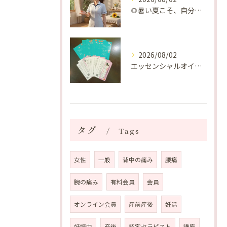
🌻暑い夏こそ、自分の身体を整える時間を♡
2026/08/02
エッセンシャルオイルプレゼントご当選番号発表 2026年8月
タグ
Tags
女性
一般
背中の痛み
腰痛
腕の痛み
有料会員
会員
オンライン会員
産前産後
妊活
妊娠中
産後
認定セラピスト
講座