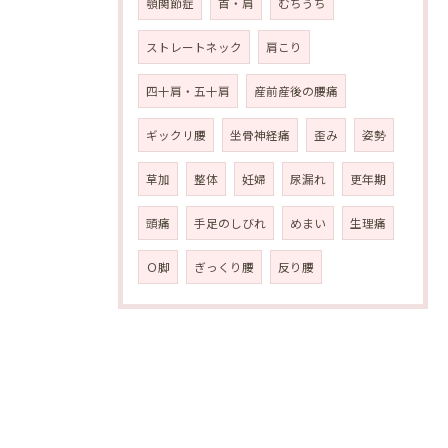
顎関節症
首・肩
むちうち
ストレートネック
肩こり
四十肩・五十肩
産前産後の腰痛
ギックリ腰
坐骨神経痛
歪み
姿勢
草加
整体
妊婦
尿漏れ
更年期
頭痛
手足のしびれ
めまい
生理痛
Ｏ脚
ぎっくり腰
反り腰