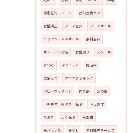
認定証付スクール
産前産後ケア
骨盤矯正
アロマ会員
アロマオイル
エッセンシャルオイル
無料会員
オンライン診断
骨盤周り
スクール
school
マタニティ
妊活中
認定証付
アロマクッキング
ベビーマッサージ
向き癖
頭の形
小児整体 夜泣き 転ぶ
小児整体
夜泣き
よく転ぶ
草加市
美バランス
美やせ
無料託児サービス