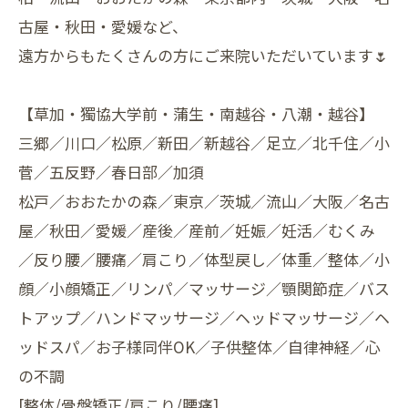
古屋・秋田・愛媛など、
遠方からもたくさんの方にご来院いただいています🌷
【草加・獨協大学前・蒲生・南越谷・八潮・越谷】
三郷／川口／松原／新田／新越谷／足立／北千住／小
菅／五反野／春日部／加須
松戸／おおたかの森／東京／茨城／流山／大阪／名古
屋／秋田／愛媛／産後／産前／妊娠／妊活／むくみ
／反り腰／腰痛／肩こり／体型戻し／体重／整体／小
顔／小顔矯正／リンパ／マッサージ／顎関節症／バス
トアップ／ハンドマッサージ／ヘッドマッサージ／ヘ
ッドスパ／お子様同伴OK／子供整体／自律神経／心
の不調
[整体/骨盤矯正/肩こり/腰痛]