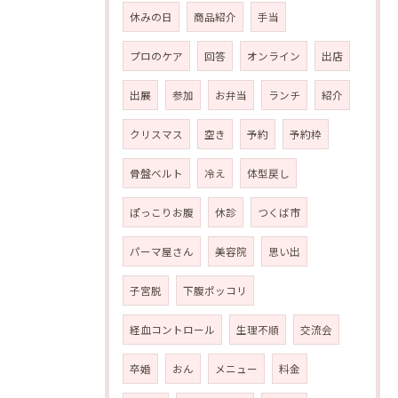
休みの日
商品紹介
手当
プロのケア
回答
オンライン
出店
出展
参加
お弁当
ランチ
紹介
クリスマス
空き
予約
予約枠
骨盤ベルト
冷え
体型戻し
ぽっこりお腹
休診
つくば市
パーマ屋さん
美容院
思い出
子宮脱
下腹ポッコリ
経血コントロール
生理不順
交流会
卒婚
おん
メニュー
料金