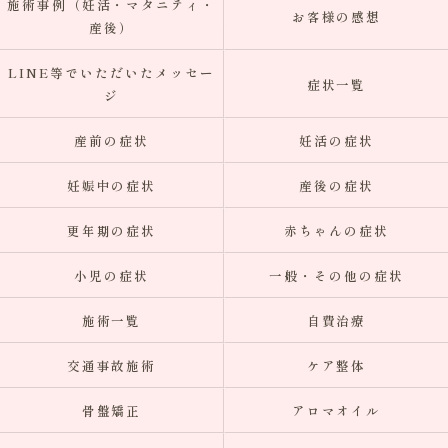
施術事例（妊活・マタニティ・
お客様の感想
産後）
LINE等でいただいたメッセー
症状一覧
ジ
産前の症状
妊活の症状
妊娠中の症状
産後の症状
更年期の症状
赤ちゃんの症状
小児の症状
一般・その他の症状
施術一覧
自費治療
交通事故施術
ケア整体
骨盤矯正
アロマオイル