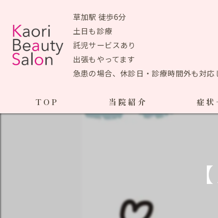
草加駅 徒歩6分
土日も診療
託児サービスあり
出張もやってます
急患の場合、休診日・診療時間外も対応
TOP
当院紹介
症状
当院おすすめメニュー
産前の症状
生理痛
初めての方へ
【
ＰＭＳ
アクセスマップ
ブライ
院長あいさつ