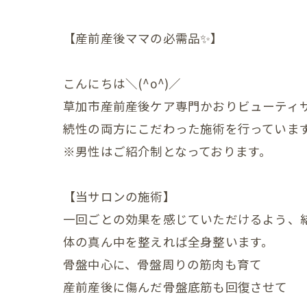
妊娠中
【産前産後ママの必需品✨】
妊娠中
こんにちは＼(^o^)／
妊娠中
草加市産前産後ケア専門かおりビューティ
妊娠中
続性の両方にこだわった施術を行っていま
※男性はご紹介制となっております。
妊娠中
ＶＢＡ
【当サロンの施術】
誕生前
一回ごとの効果を感じていただけるよう、
体の真ん中を整えれば全身整います。
産後の症状
骨盤中心に、骨盤周りの筋肉も育て
産後の
産前産後に傷んだ骨盤底筋も回復させて