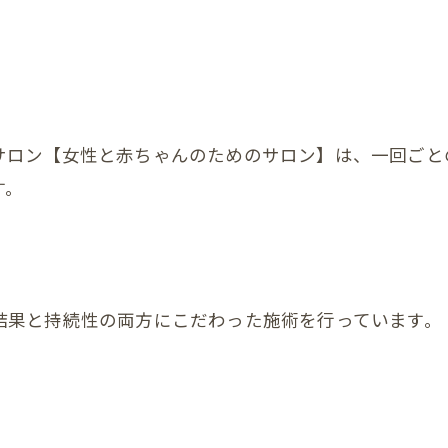
の膝
の足首
の頭
サロン【女性と赤ちゃんのためのサロン】は、一回ごと
の顎関節症
す。
の体重管理
Ｃ
整体
結果と持続性の両方にこだわった施術を行っています。
腰