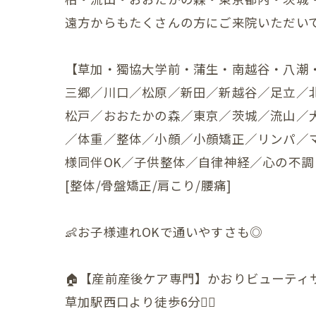
遠方からもたくさんの方にご来院いただいて
赤ちゃ
赤ちゃ
【草加・獨協大学前・蒲生・南越谷・八潮
赤ちゃ
三郷／川口／松原／新田／新越谷／足立／
松戸／おおたかの森／東京／茨城／流山／
赤ちゃ
／体重／整体／小顔／小顔矯正／リンパ／
赤ちゃ
様同伴OK／子供整体／自律神経／心の不調
[整体/骨盤矯正/肩こり/腰痛]
赤ちゃ
赤ちゃ
👶お子様連れOKで通いやすさも◎
赤ちゃ
🏠【産前産後ケア専門】かおりビューティ
赤ちゃ
草加駅西口より徒歩6分🚶‍♀️
赤ちゃ