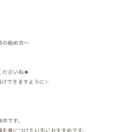
他の症状
』
活の始め方〜
ださいね🍀
届けできますように✨
集中です。
識を身につけたい方におすすめです。