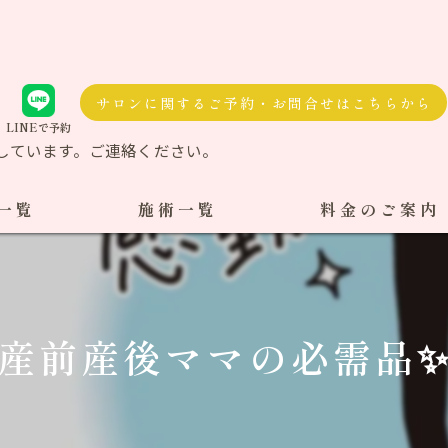
サロンに関するご予約・お問合せはこちらから
LINEで予約
しています。ご連絡ください。
一覧
施術一覧
料金のご案内
自費治療
料金一覧
交通事故施術
産前産後ママの必需品
ケア整体
ダル整体
骨盤矯正