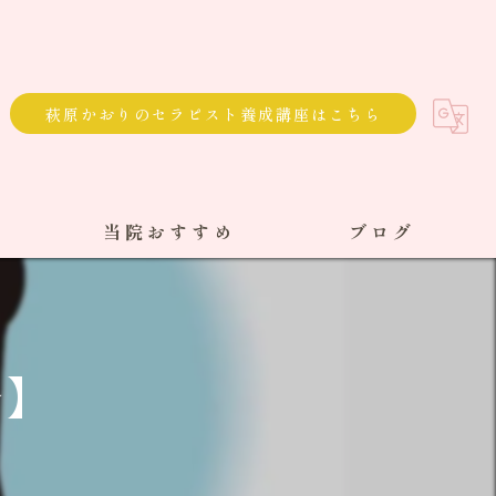
萩原かおりのセラピスト養成講座はこちら
当院おすすめ
ブログ
選べる通院方法
回数券
✨】
サブスク
単発