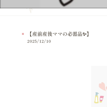
妊活の症状
当院の特徴
妊活の
よくある質問
妊活 
お問い合せ
【産前産後ママの必需品✨】
妊活 
施術事例（一般的な症状）
2025/12/10
妊活 
施術事例（妊活・マタニティ・産後）
妊活 
お客様の感想
妊活 
LINE等でいただいたメッセージ
妊活 
体外受
妊活ケ