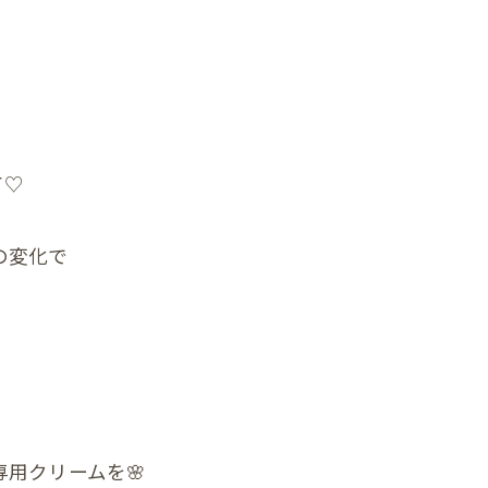
首
肩
腕
肩甲骨
て♡
背中
の変化で
恥骨
股関節
膝
足首
頭
用クリームを🌸