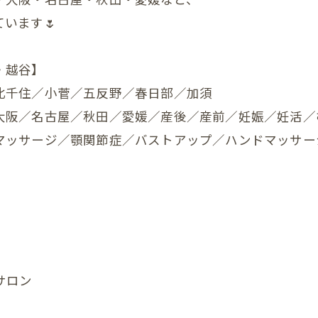
います🌷
んの反り返り
んの寝つき悪い
・越谷】
んの授乳しづらい
北千住／小菅／五反野／春日部／加須
大阪／名古屋／秋田／愛媛／産後／産前／妊娠／妊活／
んの夜泣き
マッサージ／顎関節症／バストアップ／ハンドマッサー
んのママと触れ合い
ん骨盤ケア
んの斜頭症メニュー
ん ママ＆赤ちゃんコース
サロン
ん ぐんぐん発達コース
ん すくすく発達コース