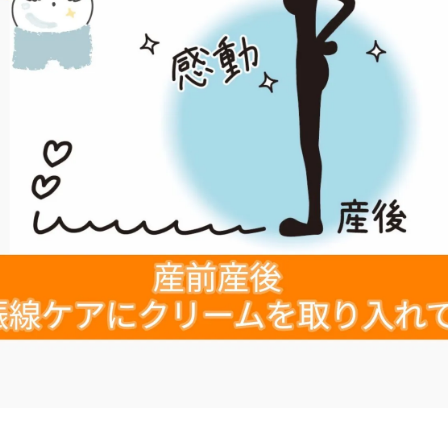
状
の腰
の首
の肩
の腕
の肩甲骨
の背中
の恥骨
の股関節