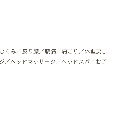
むくみ／反り腰／腰痛／肩こり／体型戻し
ジ／ヘッドマッサージ／ヘッドスパ／お子