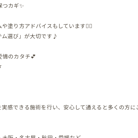
保つカギ✨
顎関節症
ダイエット
塗り方アドバイスもしています💆‍♀️
状
テム選び」が大切です♪
の頭蓋骨
情のカタチ💕
まい整体

症状
んの頭の形、向き癖
んの発達が気になる
を実感できる施術を行い、安心して通えると多くの方にご
んの便秘
んの筋肉のアンバランス
・大阪・名古屋・秋田・愛媛など、