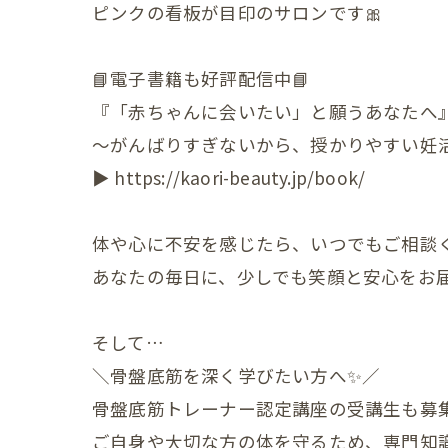
ピンクの看板が目印のサロンです🎀
小児の症状
📘電子書籍も好評配信中📘
一般・その
『「赤ちゃんに会いたい」と願うあなたへ
〜がんばりすぎないから、授かりやすい妊
▶︎ https://kaori-beauty.jp/book/
体や心に不安を感じたら、いつでもご相談く
あなたの毎日に、少しでも笑顔と安心をお
そして…
＼骨盤底筋を深く学びたい方へ✨／
骨盤底筋トレーナー認定講座の受講生も募
ご自身や大切な方の体を守るため、専門知