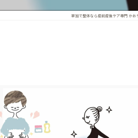
アロマオイル
草加で整体なら産前産後ケア専門 かお
骨盤・姿勢の歪み
カイロプラクティック
ホルモンバランス
オプション
子宮調整
基礎体温調整
頭蓋骨矯正
子宮・卵巣周囲の循環
腸内環境
精前整体
ア整体 よくある質問