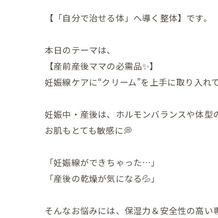
産後の
【「自分で治せる体」へ導く整体】です。
産後の
産後の
本日のテーマは、
【産前産後ママの必需品✨】
産後の
妊娠線ケアに“クリーム”を上手に取り入れ
産後の
妊娠中・産後は、ホルモンバランスや体型
産後の
お肌もとても敏感に💭
産後の
産後の
「妊娠線ができちゃった…」
「産後の乾燥が気になる💦」
産後の
産後の
そんなお悩みには、保湿力＆安全性の高い専