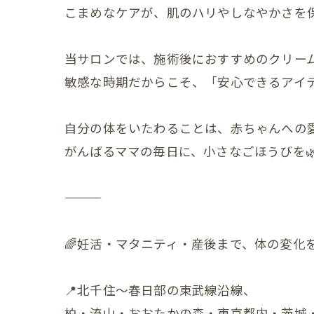
こまめなケアが、肌のハリやしなやかさを
産後の
産後の
当サロンでは、施術後におすすめのクリームや
更年期の症
敏感な時期だからこそ、「安心できるアイ
更年期
自分の体をいたわることは、赤ちゃんへの愛
子宮じ
がんばるママの毎日に、小さなごほうびを
赤ちゃんの
赤ちゃ
赤ちゃ
🌈妊活・マタニティ・産後まで、体の変化
赤ちゃ
📍北千住〜春日部の東武線沿線、
赤ちゃ
柏・流山・おおたかの森・東京都内・茨城