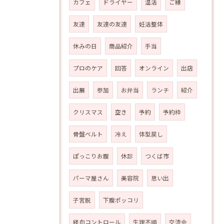
カフェ
ドライヤー
温活
ご縁
友達
友達の友達
妊活整体
休みの日
商品紹介
手当
プロのケア
回答
オンライン
出店
出展
参加
お弁当
ランチ
紹介
クリスマス
空き
予約
予約枠
骨盤ベルト
冷え
体型戻し
ぽっこりお腹
休診
つくば市
パーマ屋さん
美容院
思い出
子宮脱
下腹ポッコリ
経血コントロール
生理不順
交流会