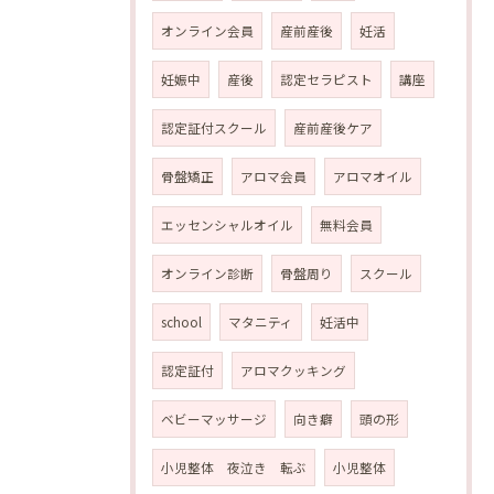
オンライン会員
産前産後
妊活
妊娠中
産後
認定セラピスト
講座
認定証付スクール
産前産後ケア
骨盤矯正
アロマ会員
アロマオイル
エッセンシャルオイル
無料会員
オンライン診断
骨盤周り
スクール
school
マタニティ
妊活中
認定証付
アロマクッキング
ベビーマッサージ
向き癖
頭の形
小児整体 夜泣き 転ぶ
小児整体