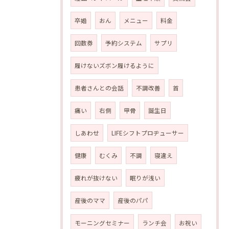
卒婚
おん
メニュー
料金
回数券
予約システム
サプリ
履けないズボン履けるように
患者さんとの会話
不調改善
首
痛い
右側
甲骨
誕生日
しあわせ
LIFEシフトプロヂューサー
健康
むくみ
不調
寝違え
疲れが抜けない
眠りが浅い
産後のママ
産後のパパ
モーニングセミナー
ランチ会
お祝い