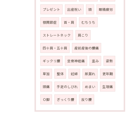
プレゼント
出産祝い
頭
眼精疲労
顎関節症
首・肩
むちうち
ストレートネック
肩こり
四十肩・五十肩
産前産後の腰痛
ギックリ腰
坐骨神経痛
歪み
姿勢
草加
整体
妊婦
尿漏れ
更年期
頭痛
手足のしびれ
めまい
生理痛
Ｏ脚
ぎっくり腰
反り腰