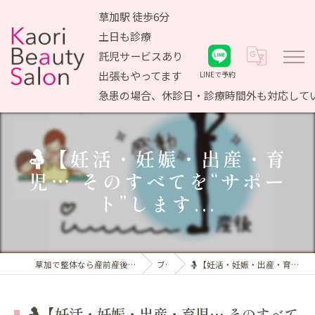
草加駅 徒歩6分
土日も診療
託児サービスあり
出張もやってます
LINEで予約
急患の場合、休診日・診療時間外も対応して
🤱【妊活・妊娠・出産・育
児… そのすべてを“サポー
ト”します...
草加で整体なら産前産後ケア専門 かおりビューティサロン
ブログ
🤱【妊活・妊娠・出産・育児… そのすべてを“サポート”します...
🤱【妊活・妊娠・出産・育児… そのすべて