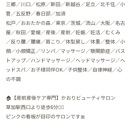
三郷／川口／松原／新田／新越谷／足立／北千住／小
菅／五反野／春日部／加須
松戸／おおたかの森／東京／茨城／流山／大阪／名古
屋／秋田／愛媛／産後／産前／妊娠／妊活／むくみ
／反り腰／腰痛／肩こり／体型戻し／体重／整体／小
顔／小顔矯正／リンパ／マッサージ／顎関節症／バス
トアップ／ハンドマッサージ／ヘッドマッサージ／ヘ
ッドスパ／お子様同伴OK／子供整体／自律神経／心
の不調
🏠【産前産後ケア専門】かおりビューティサロン
草加駅西口より徒歩6分🚶‍♀️
ピンクの看板が目印のサロンです🎀