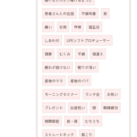
履けないズボン履けるように
患者さんとの会話
不調改善
首
痛い
右側
甲骨
誕生日
しあわせ
LIFEシフトプロヂューサー
健康
むくみ
不調
寝違え
疲れが抜けない
眠りが浅い
産後のママ
産後のパパ
モーニングセミナー
ランチ会
お祝い
プレゼント
出産祝い
頭
眼精疲労
顎関節症
首・肩
むちうち
ストレートネック
肩こり