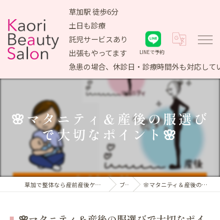
草加駅 徒歩6分
土日も診療
託児サービスあり
出張もやってます
LINEで予約
急患の場合、休診日・診療時間外も対応して
🌸マタニティ＆産後の服選び
で大切なポイント🌸
草加で整体なら産前産後ケア専門 かおりビューティサロン
ブログ
🌸マタニティ＆産後の服選びで大切なポイント🌸
🌸マタニティ＆産後の服選びで大切なポイ