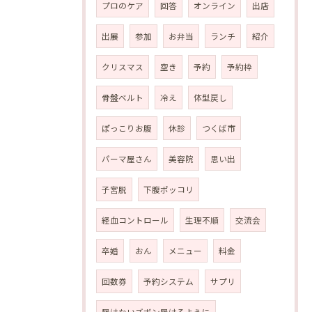
プロのケア
回答
オンライン
出店
出展
参加
お弁当
ランチ
紹介
クリスマス
空き
予約
予約枠
骨盤ベルト
冷え
体型戻し
ぽっこりお腹
休診
つくば市
パーマ屋さん
美容院
思い出
子宮脱
下腹ポッコリ
経血コントロール
生理不順
交流会
卒婚
おん
メニュー
料金
回数券
予約システム
サプリ