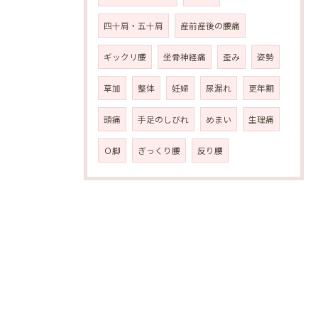
四十肩・五十肩
産前産後の腰痛
ギックリ腰
坐骨神経痛
歪み
姿勢
草加
整体
妊婦
尿漏れ
更年期
頭痛
手足のしびれ
めまい
生理痛
Ｏ脚
ぎっくり腰
反り腰