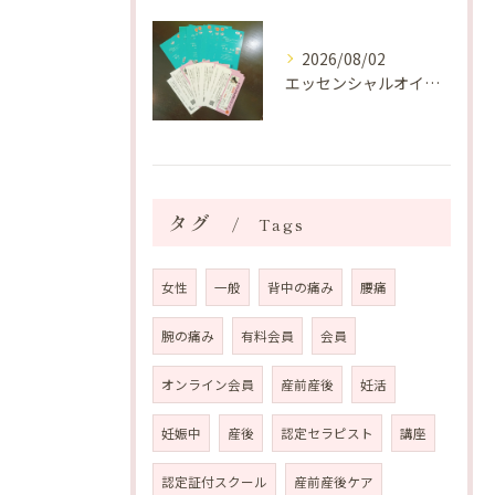
2026/08/02
エッセンシャルオイルプレゼントご当選番号発表 2026年8月
タグ
Tags
女性
一般
背中の痛み
腰痛
腕の痛み
有料会員
会員
オンライン会員
産前産後
妊活
妊娠中
産後
認定セラピスト
講座
認定証付スクール
産前産後ケア