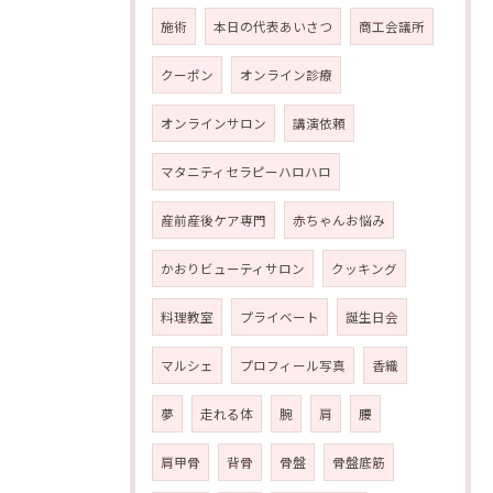
施術
本日の代表あいさつ
商工会議所
クーポン
オンライン診療
オンラインサロン
講演依頼
マタニティセラピーハロハロ
産前産後ケア専門
赤ちゃんお悩み
かおりビューティサロン
クッキング
料理教室
プライベート
誕生日会
マルシェ
プロフィール写真
香織
夢
走れる体
腕
肩
腰
肩甲骨
背骨
骨盤
骨盤底筋