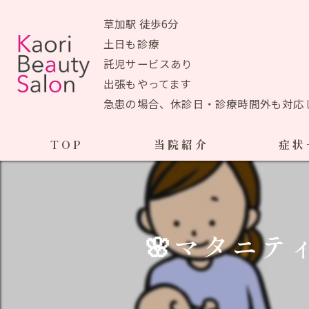
草加駅 徒歩6分
土日も診療
託児サービスあり
出張もやってます
急患の場合、休診日・診療時間外も対応
TOP
当院紹介
症状
当院おすすめメニュー
産前の症状
生理痛
初めての方へ
🌸マタニテ
ＰＭＳ
アクセスマップ
ブライ
院長あいさつ