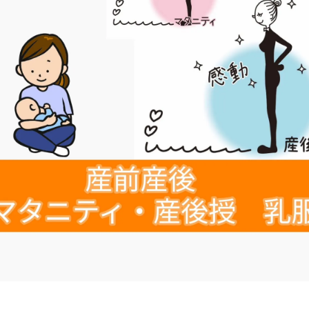
状
の腰
の首
の肩
の腕
の肩甲骨
の背中
の恥骨
の股関節