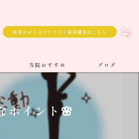
萩原かおりのセラピスト養成講座はこちら
当院おすすめ
ブログ
選べる通院方法
回数券
なポイント🌸
サブスク
単発