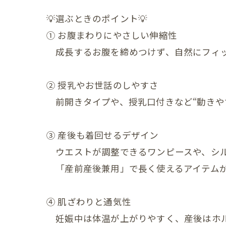
産後の
💡選ぶときのポイント💡
産後の
① お腹まわりにやさしい伸縮性
産後の
成長するお腹を締めつけず、自然にフィッ
産後の
② 授乳やお世話のしやすさ
産後の
前開きタイプや、授乳口付きなど“動きや
産後の
③ 産後も着回せるデザイン
産後の
ウエストが調整できるワンピースや、シル
産後の
「産前産後兼用」で長く使えるアイテムが
産後の
④ 肌ざわりと通気性
産後の
妊娠中は体温が上がりやすく、産後はホル