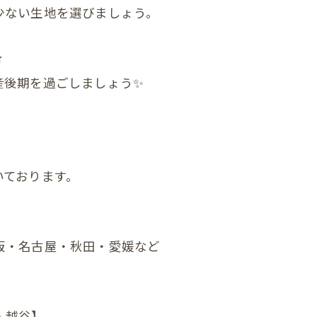
ない生地を選びましょう。
顎関節症
ダイエット

状
産後期を過ごしましょう✨
の頭蓋骨
まい整体
いております。
症状
んの頭の形、向き癖
んの発達が気になる
阪・名古屋・秋田・愛媛など
んの便秘
んの筋肉のアンバランス
・越谷】