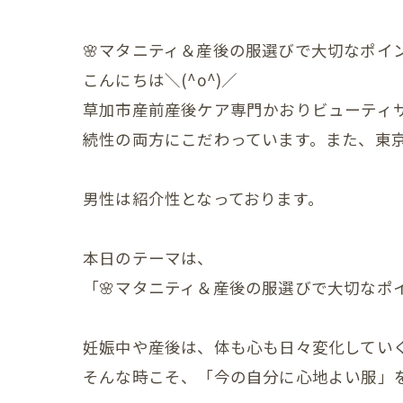
妊娠中
🌸マタニティ＆産後の服選びで大切なポイン
妊娠中
こんにちは＼(^o^)／
草加市産前産後ケア専門かおりビューティ
妊娠中
続性の両方にこだわっています。また、東
妊娠中
男性は紹介性となっております。
妊娠中
ＶＢＡ
本日のテーマは、
誕生前
「🌸マタニティ＆産後の服選びで大切なポイ
産後の症状
妊娠中や産後は、体も心も日々変化してい
産後の
そんな時こそ、「今の自分に心地よい服」を