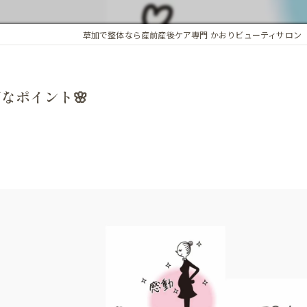
アロマオイル
草加で整体なら産前産後ケア専門 かおりビューティサロン
骨盤・姿勢の歪み
カイロプラクティック
ホルモンバランス
オプション
なポイント🌸
子宮調整
基礎体温調整
頭蓋骨矯正
子宮・卵巣周囲の循環
腸内環境
精前整体
ア整体 よくある質問