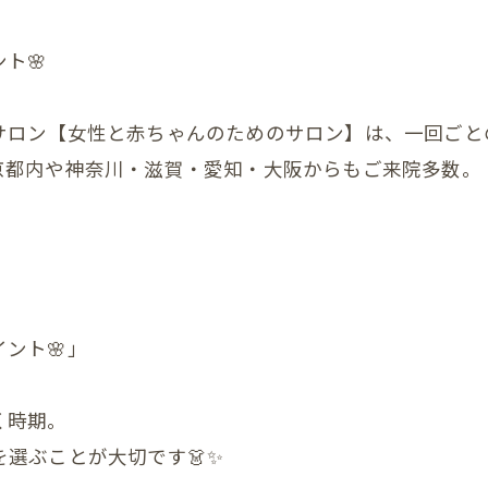
の膝
ト🌸
の足首
サロン【女性と赤ちゃんのためのサロン】は、一回ごと
の頭
京都内や神奈川・滋賀・愛知・大阪からもご来院多数。
の顎関節症
の体重管理
Ｃ
整体
ント🌸」
く時期。
腰
選ぶことが大切です👗✨