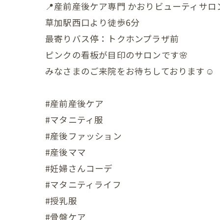
📍産前産後ケア専門 かおりビューティサロ
草加駅西口より徒歩6分
小児の症状
最寄りバス停：トクホンプラザ前
一般・その
ピンクの看板が目印のサロンです🌸
みなさまのご来院をお待ちしております☺️
#産前産後ケア
#マタニティ服
#産後ファッション
#産後ママ
#妊婦さんコーデ
#マタニティライフ
#授乳服
#骨盤ケア