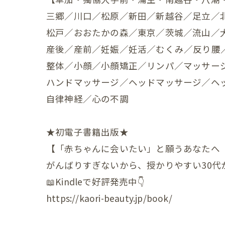
三郷／川口／松原／新田／新越谷／足立／
赤ちゃ
松戸／おおたかの森／東京／茨城／流山／
赤ちゃ
産後／産前／妊娠／妊活／むくみ／反り腰
赤ちゃ
整体／小顔／小顔矯正／リンパ／マッサー
ハンドマッサージ／ヘッドマッサージ／ヘ
赤ちゃ
自律神経／心の不調
赤ちゃ
★初電子書籍出版★
赤ちゃ
【「赤ちゃんに会いたい」と願うあなたへ
赤ちゃ
がんばりすぎないから、授かりやすい30代
赤ちゃ
📖Kindleで好評発売中👇
https://kaori-beauty.jp/book/
赤ちゃ
赤ちゃ