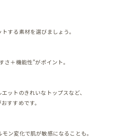
首
肩
腕
トする素材を選びましょう。
肩甲骨
背中
すさ＋機能性”がポイント。
恥骨
股関節
エットのきれいなトップスなど、
膝
おすすめです。
足首
頭
モン変化で肌が敏感になることも。