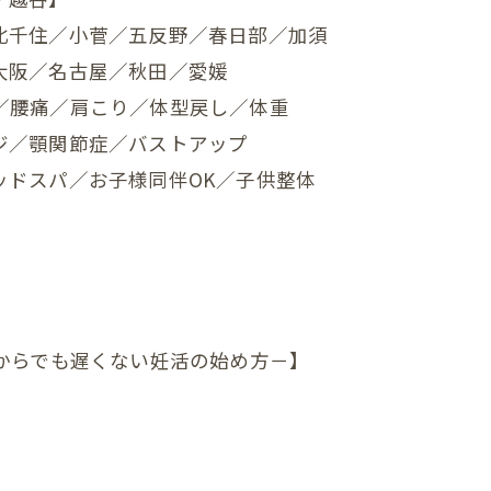
北千住／小菅／五反野／春日部／加須
んの反り返り
大阪／名古屋／秋田／愛媛
んの寝つき悪い
／腰痛／肩こり／体型戻し／体重
んの授乳しづらい
ジ／顎関節症／バストアップ
ッドスパ／お子様同伴OK／子供整体
んの夜泣き
んのママと触れ合い
ん骨盤ケア
んの斜頭症メニュー
からでも遅くない妊活の始め方－】
ん ママ＆赤ちゃんコース
ん ぐんぐん発達コース
ん すくすく発達コース