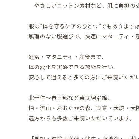
やさしいコットン素材など、肌に負担の少
産後の
産後の
服は“体を守るケアのひとつ”でもあります
更年期の症
無理のない服選びで、快適にマタニティ・
更年期
妊活・マタニティ・産後まで、
子宮じ
体の変化を実感できる施術を行い、
安心して通えると多くの方にご来院いただ
赤ちゃんの
赤ちゃ
北千住～春日部など東武線沿線、
赤ちゃ
柏・流山・おおたかの森、東京・茨城・大
遠方からも多数ご来院いただいています。
赤ちゃ
赤ちゃ
【草加・獨協大学前・蒲生・南越谷・八潮