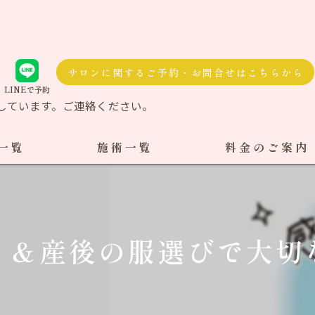
サロンに関するご予約・お問合せはこちらから
LINEで予約
しています。ご連絡ください。
一覧
施術一覧
料金のご案内
自費治療
料金一覧
交通事故施術
ィ＆産後の服選びで大切
ケア整体
ダル整体
骨盤矯正