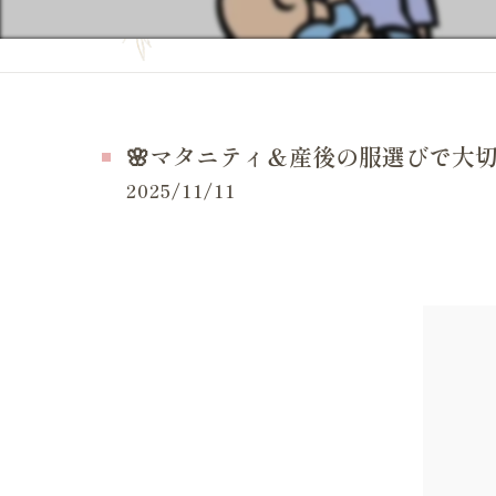
妊活の症状
当院の特徴
妊活の
よくある質問
妊活 
お問い合せ
🌸マタニティ＆産後の服選びで大切
妊活 
施術事例（一般的な症状）
2025/11/11
妊活 
施術事例（妊活・マタニティ・産後）
妊活 
お客様の感想
妊活 
LINE等でいただいたメッセージ
妊活 
体外受
妊活ケ