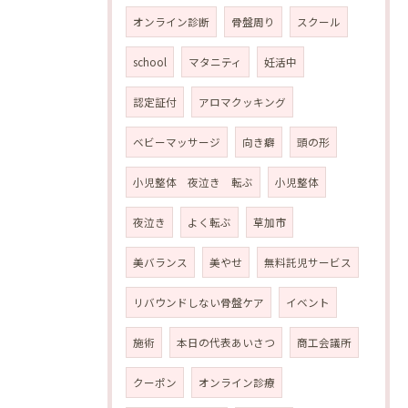
オンライン診断
骨盤周り
スクール
school
マタニティ
妊活中
認定証付
アロマクッキング
ベビーマッサージ
向き癖
頭の形
小児整体 夜泣き 転ぶ
小児整体
夜泣き
よく転ぶ
草加市
美バランス
美やせ
無料託児サービス
リバウンドしない骨盤ケア
イベント
施術
本日の代表あいさつ
商工会議所
クーポン
オンライン診療