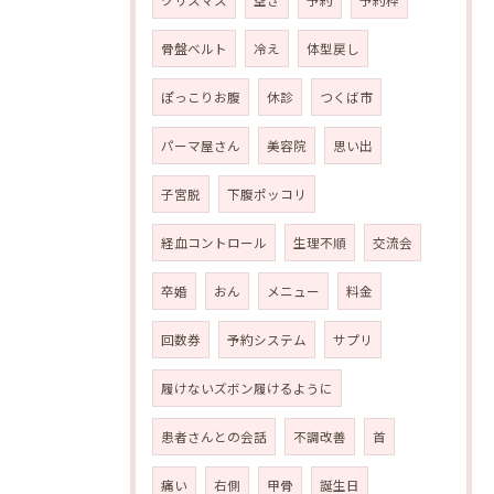
クリスマス
空き
予約
予約枠
骨盤ベルト
冷え
体型戻し
ぽっこりお腹
休診
つくば市
パーマ屋さん
美容院
思い出
子宮脱
下腹ポッコリ
経血コントロール
生理不順
交流会
卒婚
おん
メニュー
料金
回数券
予約システム
サプリ
履けないズボン履けるように
患者さんとの会話
不調改善
首
痛い
右側
甲骨
誕生日