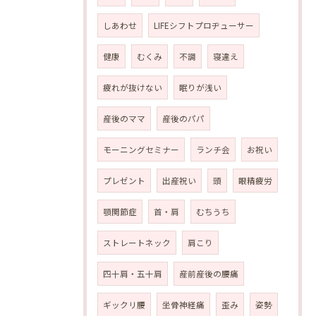
しあわせ
LIFEシフトプロヂューサー
健康
むくみ
不調
寝違え
疲れが抜けない
眠りが浅い
産後のママ
産後のパパ
モーニングセミナー
ランチ会
お祝い
プレゼント
出産祝い
頭
眼精疲労
顎関節症
首・肩
むちうち
ストレートネック
肩こり
四十肩・五十肩
産前産後の腰痛
ギックリ腰
坐骨神経痛
歪み
姿勢