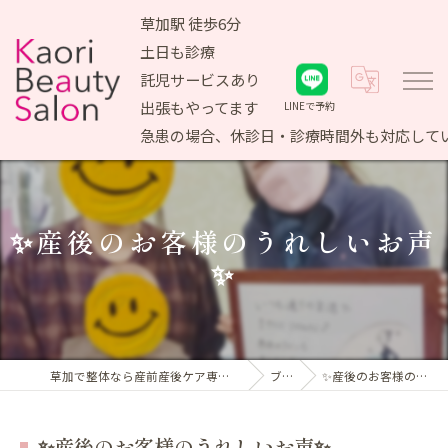
草加駅 徒歩6分
土日も診療
託児サービスあり
出張もやってます
LINEで予約
急患の場合、休診日・診療時間外も対応して
✨産後のお客様のうれしいお声
✨
草加で整体なら産前産後ケア専門 かおりビューティサロン
ブログ
✨産後のお客様のうれしいお声✨
✨産後のお客様のうれしいお声✨