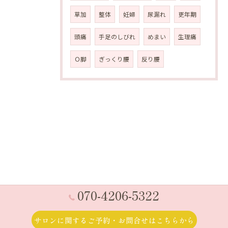
草加
整体
妊婦
尿漏れ
更年期
頭痛
手足のしびれ
めまい
生理痛
Ｏ脚
ぎっくり腰
反り腰
070-4206-5322
サロンに関するご予約・お問合せはこちらから