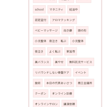
school
マタニティ
妊活中
認定証付
アロマクッキング
ベビーマッサージ
向き癖
頭の形
小児整体 夜泣き 転ぶ
小児整体
夜泣き
よく転ぶ
草加市
美バランス
美やせ
無料託児サービス
リバウンドしない骨盤ケア
イベント
施術
本日の代表あいさつ
商工会議所
クーポン
オンライン診療
オンラインサロン
講演依頼