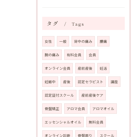
タグ
Tags
女性
一般
背中の痛み
腰痛
腕の痛み
有料会員
会員
オンライン会員
産前産後
妊活
妊娠中
産後
認定セラピスト
講座
認定証付スクール
産前産後ケア
骨盤矯正
アロマ会員
アロマオイル
エッセンシャルオイル
無料会員
オンライン診断
骨盤周り
スクール