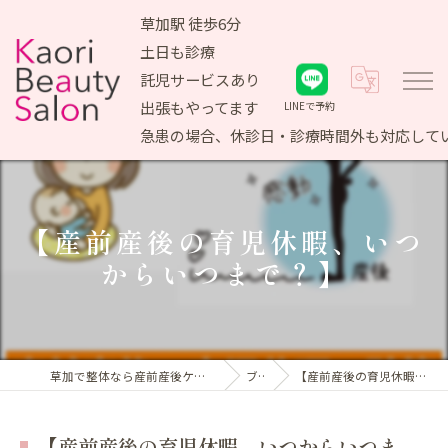
草加駅 徒歩6分
土日も診療
託児サービスあり
出張もやってます
LINEで予約
急患の場合、休診日・診療時間外も対応して
【産前産後の育児休暇、いつ
からいつまで？】
草加で整体なら産前産後ケア専門 かおりビューティサロン
ブログ
【産前産後の育児休暇、いつからいつまで？】
【産前産後の育児休暇、いつからいつま