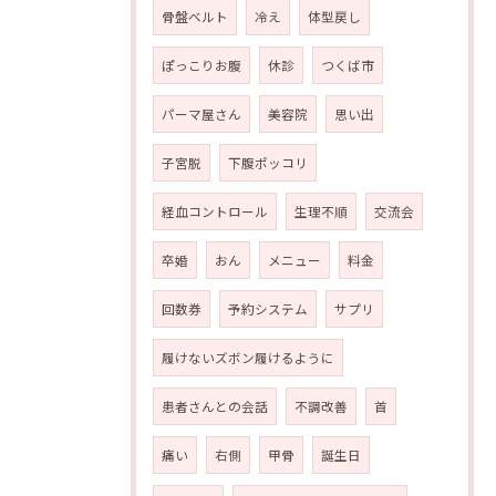
骨盤ベルト
冷え
体型戻し
ぽっこりお腹
休診
つくば市
パーマ屋さん
美容院
思い出
子宮脱
下腹ポッコリ
経血コントロール
生理不順
交流会
卒婚
おん
メニュー
料金
回数券
予約システム
サプリ
履けないズボン履けるように
患者さんとの会話
不調改善
首
痛い
右側
甲骨
誕生日