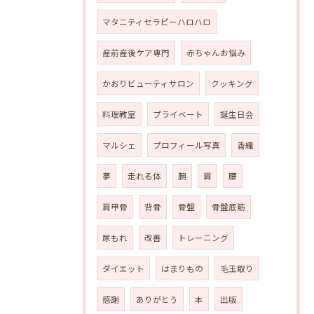
マタニティセラピーハロハロ
産前産後ケア専門
赤ちゃんお悩み
かおりビューティサロン
クッキング
料理教室
プライベート
誕生日会
マルシェ
プロフィール写真
香織
夢
走れる体
腕
肩
腰
肩甲骨
背骨
骨盤
骨盤底筋
尿もれ
改善
トレーニング
ダイエット
はまりもの
毛玉取り
感謝
ありがとう
本
出版