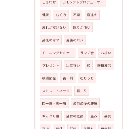
しあわせ
LIFEシフトプロヂューサー
健康
むくみ
不調
寝違え
疲れが抜けない
眠りが浅い
産後のママ
産後のパパ
モーニングセミナー
ランチ会
お祝い
プレゼント
出産祝い
頭
眼精疲労
顎関節症
首・肩
むちうち
ストレートネック
肩こり
四十肩・五十肩
産前産後の腰痛
ギックリ腰
坐骨神経痛
歪み
姿勢
草加
整体
妊婦
尿漏れ
更年期