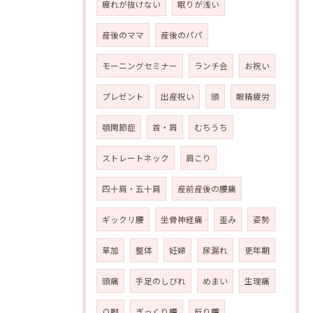
疲れが抜けない
眠りが浅い
産後のママ
産後のパパ
モーニングセミナー
ランチ会
お祝い
プレゼント
出産祝い
頭
眼精疲労
顎関節症
首・肩
むちうち
ストレートネック
肩こり
四十肩・五十肩
産前産後の腰痛
ギックリ腰
坐骨神経痛
歪み
姿勢
草加
整体
妊婦
尿漏れ
更年期
頭痛
手足のしびれ
めまい
生理痛
Ｏ脚
ぎっくり腰
反り腰