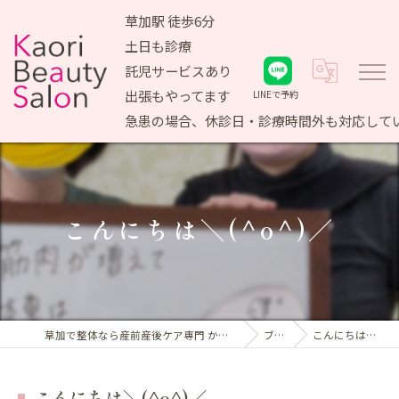
草加駅 徒歩6分
土日も診療
託児サービスあり
出張もやってます
LINEで予約
急患の場合、休診日・診療時間外も対応して
こんにちは＼(^o^)／
草加で整体なら産前産後ケア専門 かおりビューティサロン
ブログ
こんにちは＼(^o^)／
こんにちは＼(^o^)／