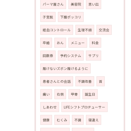
パーマ屋さん
美容院
思い出
子宮脱
下腹ポッコリ
経血コントロール
生理不順
交流会
卒婚
おん
メニュー
料金
回数券
予約システム
サプリ
履けないズボン履けるように
患者さんとの会話
不調改善
首
痛い
右側
甲骨
誕生日
しあわせ
LIFEシフトプロヂューサー
健康
むくみ
不調
寝違え