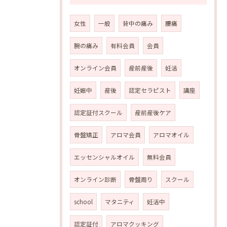
女性
一般
背中の痛み
腰痛
腕の痛み
有料会員
会員
オンライン会員
産前産後
妊活
妊娠中
産後
認定セラピスト
講座
認定証付スクール
産前産後ケア
骨盤矯正
アロマ会員
アロマオイル
エッセンシャルオイル
無料会員
オンライン診断
骨盤周り
スクール
school
マタニティ
妊活中
認定証付
アロマクッキング