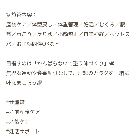
💫施術内容：
産後ケア／体型戻し／体重管理／妊活／むくみ／腰
痛／肩こり／反り腰／小顔矯正／自律神経／ヘッドス
パ／お子様同伴OKなど
目指すのは「がんばらないで整う体づくり」🕊
無理な運動や食事制限なしで、理想のカラダを一緒に
叶えましょう🌈
#骨盤矯正
#産前産後ケア
#産後ケア
#妊活サポート