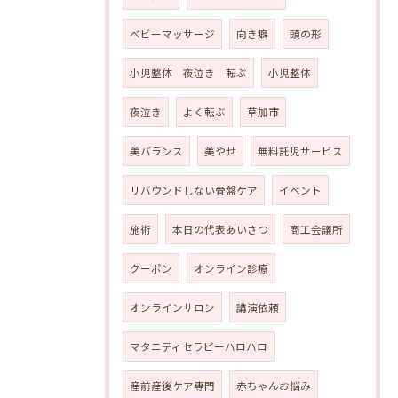
ベビーマッサージ
向き癖
頭の形
小児整体 夜泣き 転ぶ
小児整体
夜泣き
よく転ぶ
草加市
美バランス
美やせ
無料託児サービス
リバウンドしない骨盤ケア
イベント
施術
本日の代表あいさつ
商工会議所
クーポン
オンライン診療
オンラインサロン
講演依頼
マタニティセラピーハロハロ
産前産後ケア専門
赤ちゃんお悩み