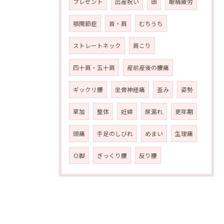
プレゼント
出産祝い
頭
眼精疲労
顎関節症
首・肩
むちうち
ストレートネック
肩こり
四十肩・五十肩
産前産後の腰痛
ギックリ腰
坐骨神経痛
歪み
姿勢
草加
整体
妊婦
尿漏れ
更年期
頭痛
手足のしびれ
めまい
生理痛
Ｏ脚
ぎっくり腰
反り腰