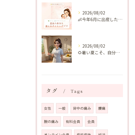
2026/08/02
👶今年6月に出産したママへ♡
2026/08/02
🌻暑い夏こそ、自分の身体を整える時間を♡
タグ
Tags
女性
一般
背中の痛み
腰痛
腕の痛み
有料会員
会員
オンライン会員
産前産後
妊活