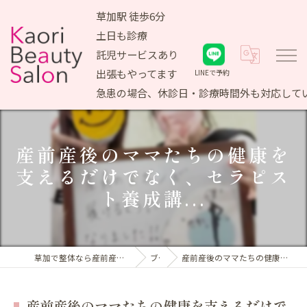
草加駅 徒歩6分
土日も診療
託児サービスあり
出張もやってます
LINEで予約
急患の場合、休診日・診療時間外も対応して
産前産後のママたちの健康を
支えるだけでなく、セラピス
ト養成講...
草加で整体なら産前産後ケア専門 かおりビューティサロン
ブログ
産前産後のママたちの健康を支えるだけでなく、セラピスト養成講...
産前産後のママたちの健康を支えるだけで