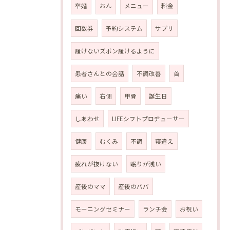
卒婚
おん
メニュー
料金
回数券
予約システム
サプリ
履けないズボン履けるように
患者さんとの会話
不調改善
首
痛い
右側
甲骨
誕生日
しあわせ
LIFEシフトプロヂューサー
健康
むくみ
不調
寝違え
疲れが抜けない
眠りが浅い
産後のママ
産後のパパ
モーニングセミナー
ランチ会
お祝い