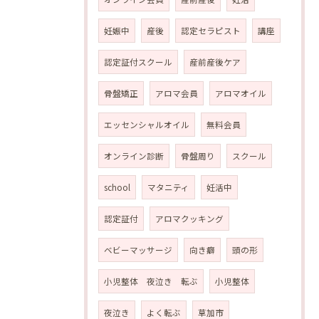
妊娠中
産後
認定セラピスト
講座
認定証付スクール
産前産後ケア
骨盤矯正
アロマ会員
アロマオイル
エッセンシャルオイル
無料会員
オンライン診断
骨盤周り
スクール
school
マタニティ
妊活中
認定証付
アロマクッキング
ベビーマッサージ
向き癖
頭の形
小児整体 夜泣き 転ぶ
小児整体
夜泣き
よく転ぶ
草加市