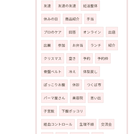
友達
友達の友達
妊活整体
休みの日
商品紹介
手当
プロのケア
回答
オンライン
出店
出展
参加
お弁当
ランチ
紹介
クリスマス
空き
予約
予約枠
骨盤ベルト
冷え
体型戻し
ぽっこりお腹
休診
つくば市
パーマ屋さん
美容院
思い出
子宮脱
下腹ポッコリ
経血コントロール
生理不順
交流会