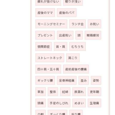
疲れが抜けない
眠りが浅い
産後のママ
産後のパパ
モーニングセミナー
ランチ会
お祝い
プレゼント
出産祝い
頭
眼精疲労
顎関節症
首・肩
むちうち
ストレートネック
肩こり
四十肩・五十肩
産前産後の腰痛
ギックリ腰
坐骨神経痛
歪み
姿勢
草加
整体
妊婦
尿漏れ
更年期
頭痛
手足のしびれ
めまい
生理痛
Ｏ脚
ぎっくり腰
反り腰