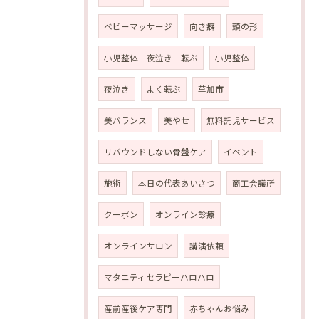
ベビーマッサージ
向き癖
頭の形
小児整体 夜泣き 転ぶ
小児整体
夜泣き
よく転ぶ
草加市
美バランス
美やせ
無料託児サービス
リバウンドしない骨盤ケア
イベント
施術
本日の代表あいさつ
商工会議所
クーポン
オンライン診療
オンラインサロン
講演依頼
マタニティセラピーハロハロ
産前産後ケア専門
赤ちゃんお悩み