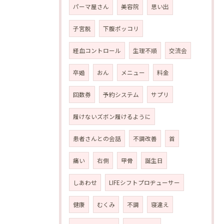
パーマ屋さん
美容院
思い出
子宮脱
下腹ポッコリ
経血コントロール
生理不順
交流会
卒婚
おん
メニュー
料金
回数券
予約システム
サプリ
履けないズボン履けるように
患者さんとの会話
不調改善
首
痛い
右側
甲骨
誕生日
しあわせ
LIFEシフトプロヂューサー
健康
むくみ
不調
寝違え