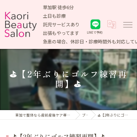
草加駅 徒歩6分
土日も診療
託児サービスあり
出張もやってます
LINEで予約
急患の場合、休診日・診療時間外も対応して
⛳【2年ぶりにゴルフ練習再
開】⛳
草加で整体なら産前産後ケア専門 かおりビューティサロン
ブログ
⛳【2年ぶりにゴルフ練習再開】⛳
⛳【2年ぶりにゴルフ練習再開】⛳