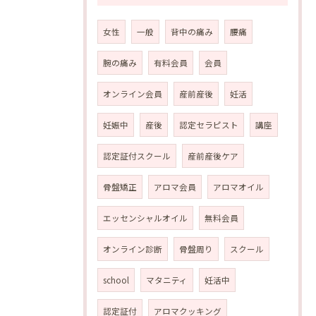
女性
一般
背中の痛み
腰痛
腕の痛み
有料会員
会員
オンライン会員
産前産後
妊活
妊娠中
産後
認定セラピスト
講座
認定証付スクール
産前産後ケア
骨盤矯正
アロマ会員
アロマオイル
エッセンシャルオイル
無料会員
オンライン診断
骨盤周り
スクール
school
マタニティ
妊活中
認定証付
アロマクッキング