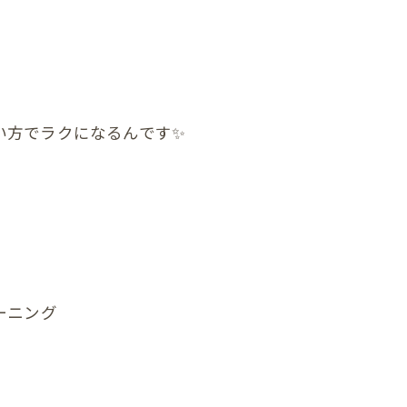
顎関節症
ダイエット
状
い方でラクになるんです✨
の頭蓋骨
まい整体
症状
んの頭の形、向き癖
ーニング
んの発達が気になる
んの便秘
んの筋肉のアンバランス