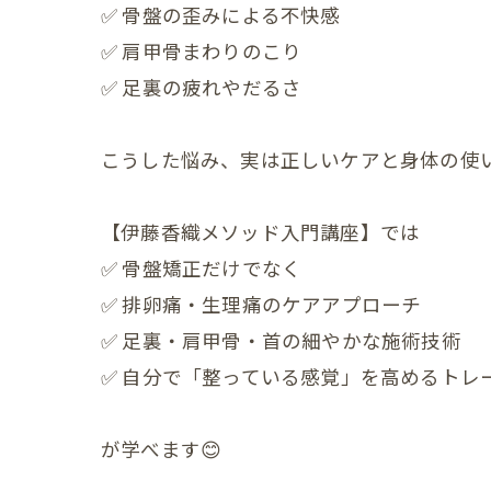
✅ 骨盤の歪みによる不快感
産後の
✅ 肩甲骨まわりのこり
産後の
✅ 足裏の疲れやだるさ
更年期の症
こうした悩み、実は正しいケアと身体の使
更年期
子宮じ
【伊藤香織メソッド入門講座】では
✅ 骨盤矯正だけでなく
赤ちゃんの
✅ 排卵痛・生理痛のケアアプローチ
赤ちゃ
✅ 足裏・肩甲骨・首の細やかな施術技術
✅ 自分で「整っている感覚」を高めるトレ
赤ちゃ
赤ちゃ
が学べます😊
赤ちゃ