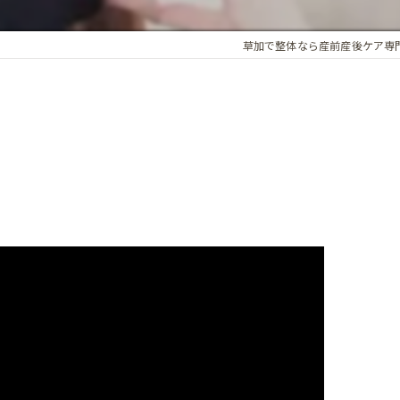
アロマオイル
草加で整体なら産前産後ケア専
骨盤・姿勢の歪み
カイロプラクティック
ホルモンバランス
オプション
子宮調整
基礎体温調整
頭蓋骨矯正
子宮・卵巣周囲の循環
腸内環境
精前整体
ア整体 よくある質問