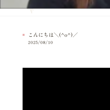
妊活の症状
当院の特徴
妊活の
よくある質問
妊活 
お問い合せ
こんにちは＼(^o^)／
妊活 
施術事例（一般的な症状）
2025/08/10
妊活 
施術事例（妊活・マタニティ・産後）
妊活 
お客様の感想
妊活 
LINE等でいただいたメッセージ
妊活 
体外受
妊活ケ