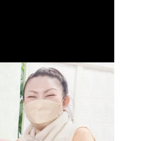
状
の腰
の首
の肩
の腕
の肩甲骨
の背中
の恥骨
の股関節