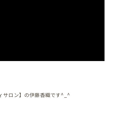
首
肩
腕
肩甲骨
背中
恥骨
股関節
ィサロン】の伊藤香織です^_^
膝
足首
頭