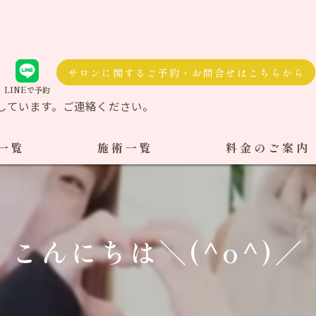
サロンに関するご予約・お問合せはこちらから
LINEで予約
しています。ご連絡ください。
一覧
施術一覧
料金のご案内
自費治療
料金一覧
交通事故施術
こんにちは＼(^o^)／
ケア整体
ダル整体
骨盤矯正