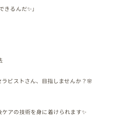
できるんだ✨」
んの反り返り
んの寝つき悪い
んの授乳しづらい
んの夜泣き
法
んのママと触れ合い
セラピストさん、目指しませんか？🌸
ん骨盤ケア
んの斜頭症メニュー
ん ママ＆赤ちゃんコース
後ケアの技術を身に着けられます✨
ん ぐんぐん発達コース
ん すくすく発達コース