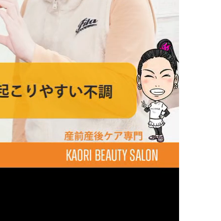
の膝
の足首
の頭
の顎関節症
の体重管理
Ｃ
整体
腰