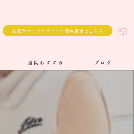
萩原かおりのセラピスト養成講座はこちら
当院おすすめ
ブログ
選べる通院方法
回数券
サブスク
単発