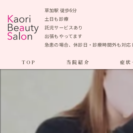
草加駅 徒歩6分
土日も診療
託児サービスあり
出張もやってます
急患の場合、休診日・診療時間外も対応
TOP
当院紹介
症状
当院おすすめメニュー
産前の症状
生理痛
初めての方へ
ＰＭＳ
アクセスマップ
ブライ
院長あいさつ