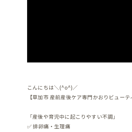
産後の
産後の
産後の
産後の
産後の
産後の
産後の
こんにちは＼(^o^)／
【草加市 産前産後ケア専門かおりビューテ
産後の
産後の
「産後や育児中に起こりやすい不調」
産後の
✅ 排卵痛・生理痛