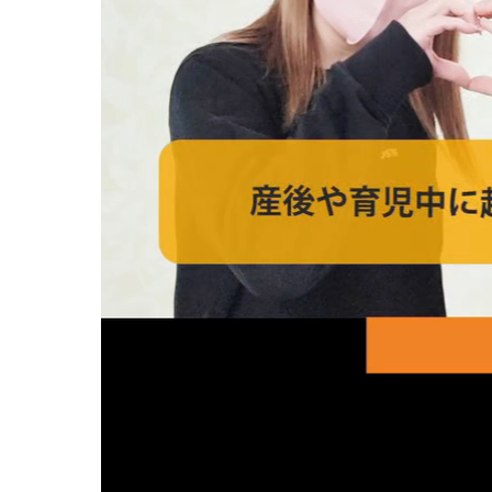
妊娠中
妊娠中
妊娠中
妊娠中
妊娠中
ＶＢＡ
誕生前
産後の症状
産後の