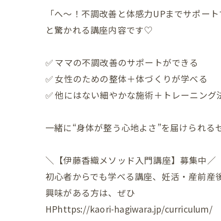
「へ〜！不調改善と体感力UPまでサポート
赤ちゃ
と驚かれる講座内容です♡
赤ちゃ
赤ちゃ
✅ ママの不調改善のサポートができる
✅ 女性のための整体＋体づくりが学べる
赤ちゃ
✅ 他にはない細やかな施術＋トレーニング
赤ちゃ
一緒に“身体が整う心地よさ”を届けられる
赤ちゃ
赤ちゃ
＼【伊藤香織メソッド入門講座】募集中／
赤ちゃ
初心者からでも学べる講座、妊活・産前産
興味がある方は、ぜひ
赤ちゃ
HPhttps://kaori-hagiwara.jp/curriculum/
赤ちゃ