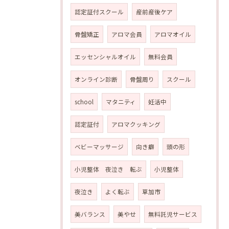
認定証付スクール
産前産後ケア
骨盤矯正
アロマ会員
アロマオイル
エッセンシャルオイル
無料会員
オンライン診断
骨盤周り
スクール
school
マタニティ
妊活中
認定証付
アロマクッキング
ベビーマッサージ
向き癖
頭の形
小児整体 夜泣き 転ぶ
小児整体
夜泣き
よく転ぶ
草加市
美バランス
美やせ
無料託児サービス