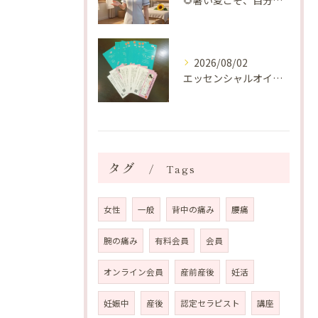
🌻暑い夏こそ、自分の身体を整える時間を♡
2026/08/02
エッセンシャルオイルプレゼントご当選番号発表 2026年8月
タグ
Tags
女性
一般
背中の痛み
腰痛
腕の痛み
有料会員
会員
オンライン会員
産前産後
妊活
妊娠中
産後
認定セラピスト
講座