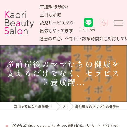
草加駅 徒歩6分
土日も診療
託児サービスあり
出張もやってます
LINEで予約
急患の場合、休診日・診療時間外も対応して
産前産後のママたちの健康を
支えるだけでなく、セラピス
ト養成講...
草加で整体なら産前産後ケア専門 かおりビューティサロン
ブログ
産前産後のママたちの健康を支えるだけでなく、セラピスト養成講...
産前産後のママたちの健康を支えるだけで