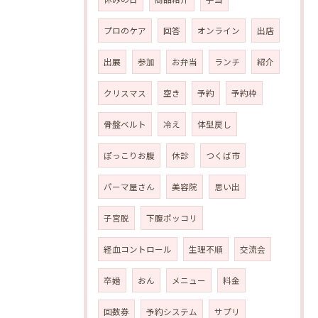
プロのケア
回答
オンライン
出店
出展
参加
お弁当
ランチ
紹介
クリスマス
空き
予約
予約枠
骨盤ベルト
冷え
体型戻し
ぽっこりお腹
休診
つくば市
パーマ屋さん
美容院
思い出
子宮脱
下腹ポッコリ
経血コントロール
生理不順
交流会
卒婚
おん
メニュー
料金
回数券
予約システム
サプリ