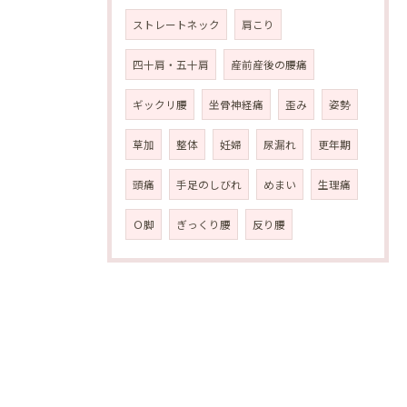
ストレートネック
肩こり
四十肩・五十肩
産前産後の腰痛
ギックリ腰
坐骨神経痛
歪み
姿勢
草加
整体
妊婦
尿漏れ
更年期
頭痛
手足のしびれ
めまい
生理痛
Ｏ脚
ぎっくり腰
反り腰