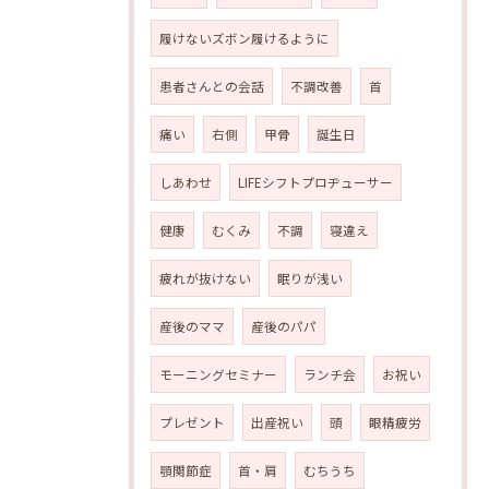
履けないズボン履けるように
患者さんとの会話
不調改善
首
痛い
右側
甲骨
誕生日
しあわせ
LIFEシフトプロヂューサー
健康
むくみ
不調
寝違え
疲れが抜けない
眠りが浅い
産後のママ
産後のパパ
モーニングセミナー
ランチ会
お祝い
プレゼント
出産祝い
頭
眼精疲労
顎関節症
首・肩
むちうち