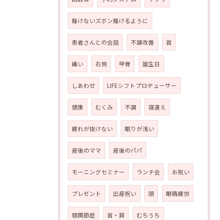
履けないズボン履けるように
患者さんとの会話
不調改善
首
痛い
右側
甲骨
誕生日
しあわせ
LIFEシフトプロヂューサー
健康
むくみ
不調
寝違え
疲れが抜けない
眠りが浅い
産後のママ
産後のパパ
モーニングセミナー
ランチ会
お祝い
プレゼント
出産祝い
頭
眼精疲労
顎関節症
首・肩
むちうち