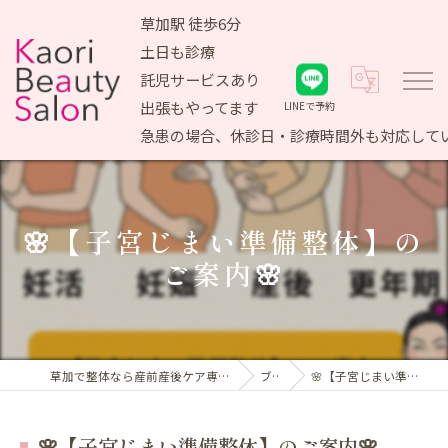
草加駅 徒歩6分
土日も診療
託児サービスあり
出張もやってます
LINEで予約
急患の場合、休診日・診療時間外も対応して
🌸【子宮じまい準備整体】の
ご案内🌸
草加で整体なら産前産後ケア専門 かおりビューティサロン
ブログ
🌸【子宮じまい準備整体】のご案内🌸
🌸【子宮じまい準備整体】のご案内🌸