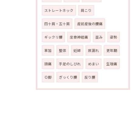
ストレートネック
肩こり
四十肩・五十肩
産前産後の腰痛
ギックリ腰
坐骨神経痛
歪み
姿勢
草加
整体
妊婦
尿漏れ
更年期
頭痛
手足のしびれ
めまい
生理痛
Ｏ脚
ぎっくり腰
反り腰