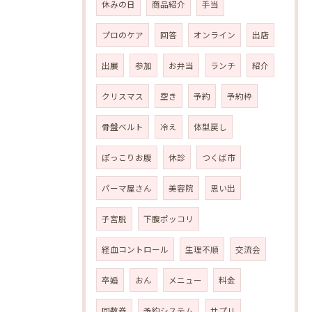
休みの日
商品紹介
手当
プロのケア
回答
オンライン
出店
出展
参加
お弁当
ランチ
紹介
クリスマス
空き
予約
予約枠
骨盤ベルト
冷え
体型戻し
ぽっこりお腹
休診
つくば市
パーマ屋さん
美容院
思い出
子宮脱
下腹ポッコリ
経血コントロール
生理不順
交流会
卒婚
おん
メニュー
料金
回数券
予約システム
サプリ