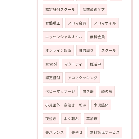
認定証付スクール
産前産後ケア
骨盤矯正
アロマ会員
アロマオイル
エッセンシャルオイル
無料会員
オンライン診断
骨盤周り
スクール
school
マタニティ
妊活中
認定証付
アロマクッキング
ベビーマッサージ
向き癖
頭の形
小児整体 夜泣き 転ぶ
小児整体
夜泣き
よく転ぶ
草加市
美バランス
美やせ
無料託児サービス