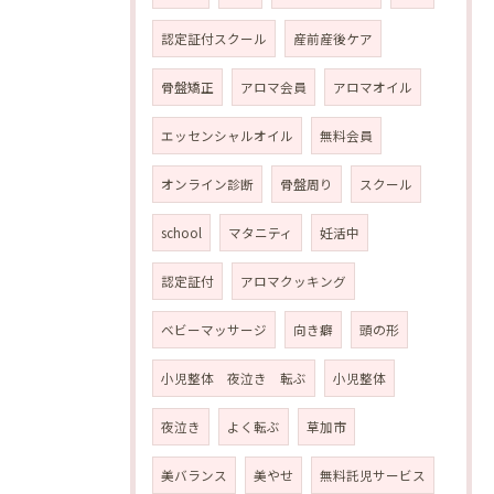
認定証付スクール
産前産後ケア
骨盤矯正
アロマ会員
アロマオイル
エッセンシャルオイル
無料会員
オンライン診断
骨盤周り
スクール
school
マタニティ
妊活中
認定証付
アロマクッキング
ベビーマッサージ
向き癖
頭の形
小児整体 夜泣き 転ぶ
小児整体
夜泣き
よく転ぶ
草加市
美バランス
美やせ
無料託児サービス