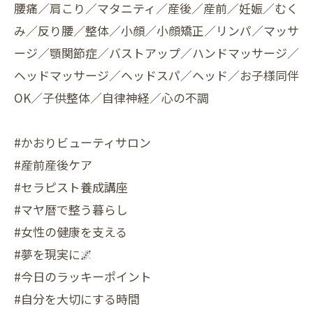
腰痛／肩こり／マタニティ／産後／産前／妊娠／むく
み／反り腰／整体／小顔／小顔矯正／リンパ／マッサ
ージ／顎関節症／バストアップ／ハンドマッサージ／
ヘッドマッサージ／ヘッドスパ／ヘッド／お子様同伴
OK／子供整体／自律神経／心の不調
#かおりビューティサロン
#産前産後ケア
#セラピスト養成講座
#マヤ暦で整う暮らし
#女性の健康を支える
#夢を現実に🌌
#今日のラッキーポイント
#自分を大切にする時間