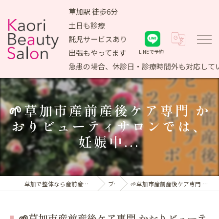
草加駅 徒歩6分
土日も診療
託児サービスあり
出張もやってます
LINEで予約
急患の場合、休診日・診療時間外も対応して
🌱草加市産前産後ケア専門 か
おりビューティサロンでは、
妊娠中...
草加で整体なら産前産後ケア専門 かおりビューティサロン
ブログ
🌱草加市産前産後ケア専門 かおりビューティサロンでは、妊娠中...
🌱草加市産前産後ケア専門 かおりビューテ