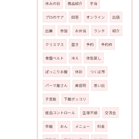
休みの日
商品紹介
手当
プロのケア
回答
オンライン
出店
出展
参加
お弁当
ランチ
紹介
クリスマス
空き
予約
予約枠
骨盤ベルト
冷え
体型戻し
ぽっこりお腹
休診
つくば市
パーマ屋さん
美容院
思い出
子宮脱
下腹ポッコリ
経血コントロール
生理不順
交流会
卒婚
おん
メニュー
料金