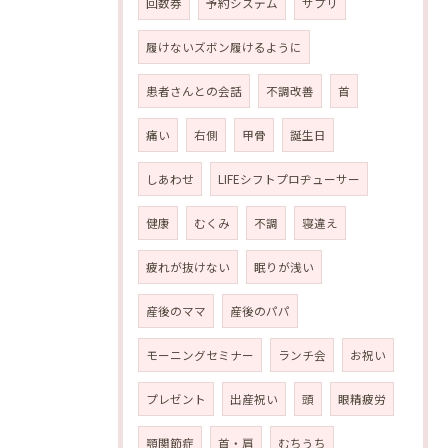
回数券
予約システム
サプリ
履けないズボン履けるように
患者さんとの会話
不調改善
首
痛い
右側
甲骨
誕生日
しあわせ
LIFEシフトプロヂューサー
健康
むくみ
不調
寝違え
疲れが抜けない
眠りが浅い
産後のママ
産後のパパ
モーニングセミナー
ランチ会
お祝い
プレゼント
出産祝い
頭
眼精疲労
顎関節症
首・肩
むちうち