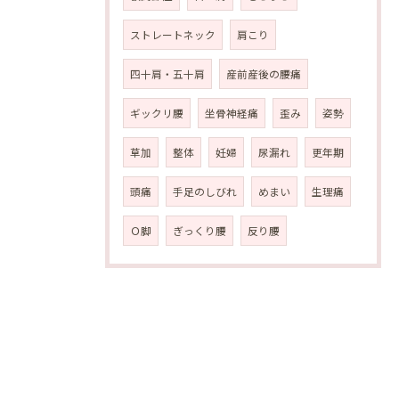
ストレートネック
肩こり
四十肩・五十肩
産前産後の腰痛
ギックリ腰
坐骨神経痛
歪み
姿勢
草加
整体
妊婦
尿漏れ
更年期
頭痛
手足のしびれ
めまい
生理痛
Ｏ脚
ぎっくり腰
反り腰