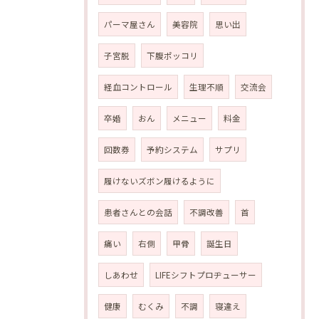
パーマ屋さん
美容院
思い出
子宮脱
下腹ポッコリ
経血コントロール
生理不順
交流会
卒婚
おん
メニュー
料金
回数券
予約システム
サプリ
履けないズボン履けるように
患者さんとの会話
不調改善
首
痛い
右側
甲骨
誕生日
しあわせ
LIFEシフトプロヂューサー
健康
むくみ
不調
寝違え