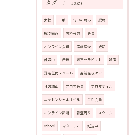
タグ
Tags
女性
一般
背中の痛み
腰痛
腕の痛み
有料会員
会員
オンライン会員
産前産後
妊活
妊娠中
産後
認定セラピスト
講座
認定証付スクール
産前産後ケア
骨盤矯正
アロマ会員
アロマオイル
エッセンシャルオイル
無料会員
オンライン診断
骨盤周り
スクール
school
マタニティ
妊活中