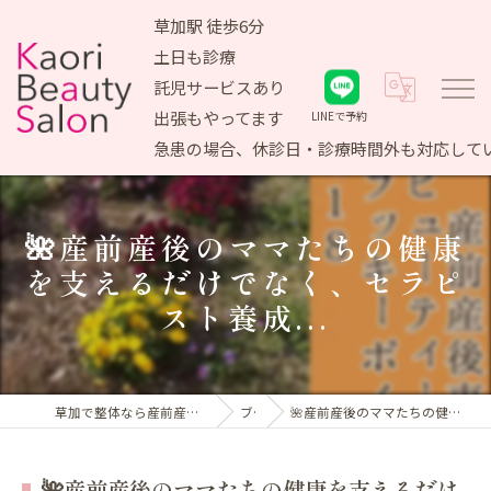
草加駅 徒歩6分
土日も診療
託児サービスあり
出張もやってます
LINEで予約
急患の場合、休診日・診療時間外も対応して
🌺産前産後のママたちの健康
を支えるだけでなく、セラピ
スト養成...
草加で整体なら産前産後ケア専門 かおりビューティサロン
ブログ
🌺産前産後のママたちの健康を支えるだけでなく、セラピスト養成...
🌺産前産後のママたちの健康を支えるだけ