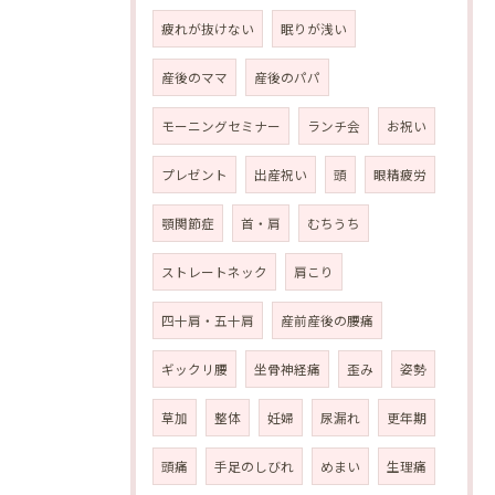
疲れが抜けない
眠りが浅い
産後のママ
産後のパパ
モーニングセミナー
ランチ会
お祝い
プレゼント
出産祝い
頭
眼精疲労
顎関節症
首・肩
むちうち
ストレートネック
肩こり
四十肩・五十肩
産前産後の腰痛
ギックリ腰
坐骨神経痛
歪み
姿勢
草加
整体
妊婦
尿漏れ
更年期
頭痛
手足のしびれ
めまい
生理痛