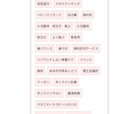
認定証付
アロマクッキング
ベビーマッサージ
向き癖
頭の形
小児整体 夜泣き 転ぶ
小児整体
夜泣き
よく転ぶ
草加市
美バランス
美やせ
無料託児サービス
リバウンドしない骨盤ケア
イベント
施術
本日の代表あいさつ
商工会議所
クーポン
オンライン診療
オンラインサロン
講演依頼
マタニティセラピーハロハロ