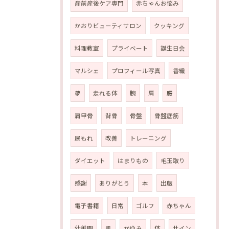
産前産後ケア専門
赤ちゃんお悩み
かおりビューティサロン
クッキング
料理教室
プライベート
誕生日会
マルシェ
プロフィール写真
香織
夢
走れる体
腕
肩
腰
肩甲骨
背骨
骨盤
骨盤底筋
尿もれ
改善
トレーニング
ダイエット
はまりもの
毛玉取り
感謝
ありがとう
本
出版
電子書籍
日常
ゴルフ
赤ちゃん
幼稚園
肌
かゆみ
体
サイン