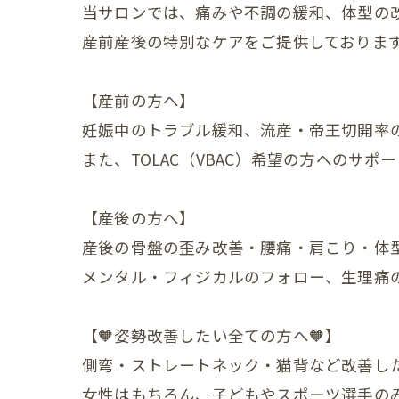
当サロンでは、痛みや不調の緩和、体型の
産後の
産前産後の特別なケアをご提供しておりま
産後の
【産前の方へ】
更年期の症
妊娠中のトラブル緩和、流産・帝王切開率
更年期
また、TOLAC（VBAC）希望の方へのサポ
子宮じ
【産後の方へ】
赤ちゃんの
産後の骨盤の歪み改善・腰痛・肩こり・体
赤ちゃ
メンタル・フィジカルのフォロー、生理痛
赤ちゃ
【🧡姿勢改善したい全ての方へ🧡】
赤ちゃ
側弯・ストレートネック・猫背など改善し
赤ちゃ
女性はもちろん、子どもやスポーツ選手のみ