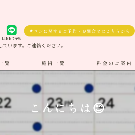
サロンに関するご予約・お問合せはこちらから
LINEで予約
しています。ご連絡ください。
一覧
施術一覧
料金のご案内
自費治療
料金一覧
交通事故施術
こんにちは😊
ケア整体
ダル整体
骨盤矯正