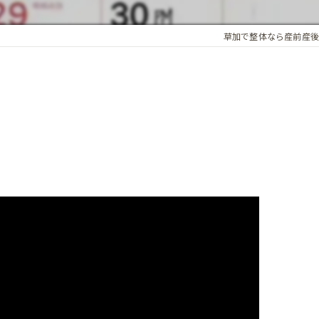
アロマオイル
草加で整体なら産前産後
骨盤・姿勢の歪み
カイロプラクティック
ホルモンバランス
オプション
子宮調整
基礎体温調整
頭蓋骨矯正
子宮・卵巣周囲の循環
腸内環境
精前整体
ア整体 よくある質問