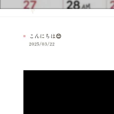
妊活の症状
当院の特徴
妊活の
よくある質問
妊活 
お問い合せ
こんにちは😊
妊活 
施術事例（一般的な症状）
2025/03/22
妊活 
施術事例（妊活・マタニティ・産後）
妊活 
お客様の感想
妊活 
LINE等でいただいたメッセージ
妊活 
体外受
妊活ケ