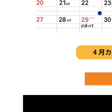
妊娠中
妊娠中
妊娠中
妊娠中
妊娠中
ＶＢＡ
誕生前
産後の症状
産後の