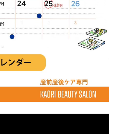
の膝
の足首
の頭
の顎関節症
の体重管理
Ｃ
整体
腰