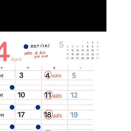
状
の腰
の首
の肩
の腕
の肩甲骨
の背中
の恥骨
の股関節