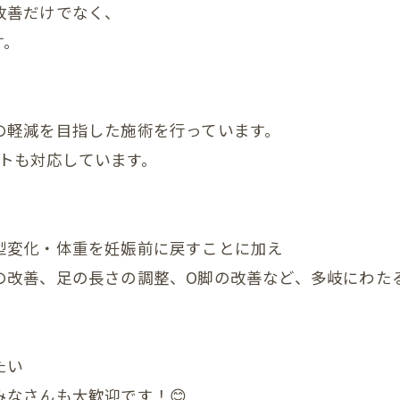
改善だけでなく、
顎関節症
す。
ダイエット
状
の軽減を目指した施術を行っています。
の頭蓋骨
ートも対応しています。
まい整体
症状
型変化・体重を妊娠前に戻すことに加え
んの頭の形、向き癖
の改善、足の長さの調整、O脚の改善など、多岐にわた
んの発達が気になる
んの便秘
たい
んの筋肉のアンバランス
なさんも大歓迎です！😊