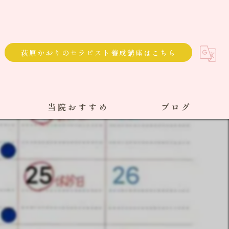
萩原かおりのセラピスト養成講座はこちら
当院おすすめ
ブログ
選べる通院方法
回数券
サブスク
単発