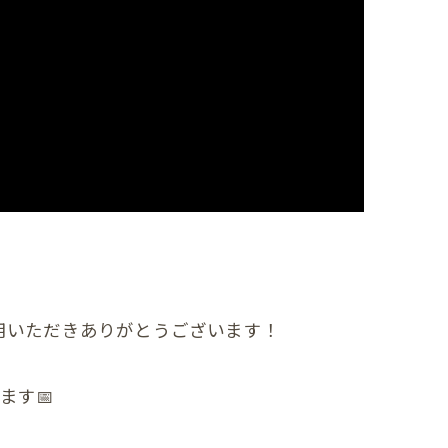
首
肩
腕
肩甲骨
背中
恥骨
股関節
用いただきありがとうございます！
膝
足首
ます📅
頭