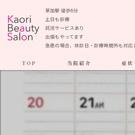
草加駅 徒歩6分
土日も診療
託児サービスあり
出張もやってます
急患の場合、休診日・診療時間外も対応
TOP
当院紹介
症状
当院おすすめメニュー
産前の症状
生理痛
初めての方へ
ＰＭＳ
アクセスマップ
ブライ
院長あいさつ