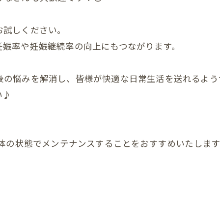
んの反り返り
お試しください。
んの寝つき悪い
妊娠率や妊娠継続率の向上にもつながります。
んの授乳しづらい
後の悩みを解消し、皆様が快適な日常生活を送れるよう
んの夜泣き
い♪
んのママと触れ合い
ん骨盤ケア
お体の状態でメンテナンスすることをおすすめいたします
んの斜頭症メニュー
ん ママ＆赤ちゃんコース
ん ぐんぐん発達コース
ん すくすく発達コース