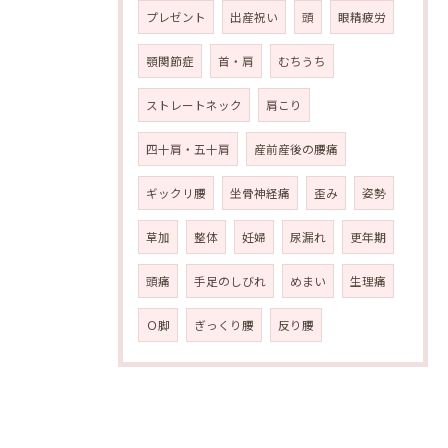
プレゼント
出産祝い
頭
眼精疲労
顎関節症
首・肩
むちうち
ストレートネック
肩こり
四十肩・五十肩
産前産後の腰痛
ギックリ腰
坐骨神経痛
歪み
姿勢
草加
整体
妊婦
尿漏れ
更年期
頭痛
手足のしびれ
めまい
生理痛
Ｏ脚
ぎっくり腰
反り腰