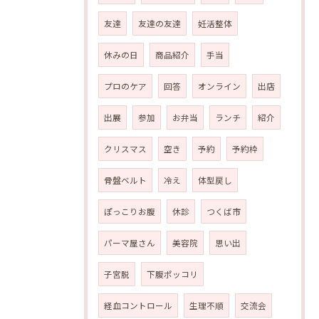
友達
友達の友達
妊活整体
休みの日
商品紹介
手当
プロのケア
回答
オンライン
出店
出展
参加
お弁当
ランチ
紹介
クリスマス
空き
予約
予約枠
骨盤ベルト
冷え
体型戻し
ぽっこりお腹
休診
つくば市
パーマ屋さん
美容院
思い出
子宮脱
下腹ポッコリ
経血コントロール
生理不順
交流会