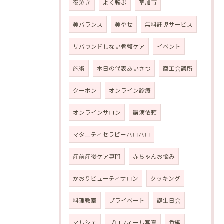
夜泣き
よく転ぶ
草加市
美バランス
美やせ
無料託児サービス
リバウンドしない骨盤ケア
イベント
施術
本日の代表あいさつ
商工会議所
クーポン
オンライン診療
オンラインサロン
講演依頼
マタニティセラピーハロハロ
産前産後ケア専門
赤ちゃんお悩み
かおりビューティサロン
クッキング
料理教室
プライベート
誕生日会
マルシェ
プロフィール写真
香織