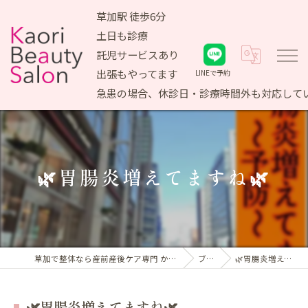
草加駅 徒歩6分
土日も診療
託児サービスあり
出張もやってます
LINEで予約
急患の場合、休診日・診療時間外も対応して
🌿胃腸炎増えてますね🌿
草加で整体なら産前産後ケア専門 かおりビューティサロン
ブログ
🌿胃腸炎増えてますね🌿
🌿胃腸炎増えてますね🌿