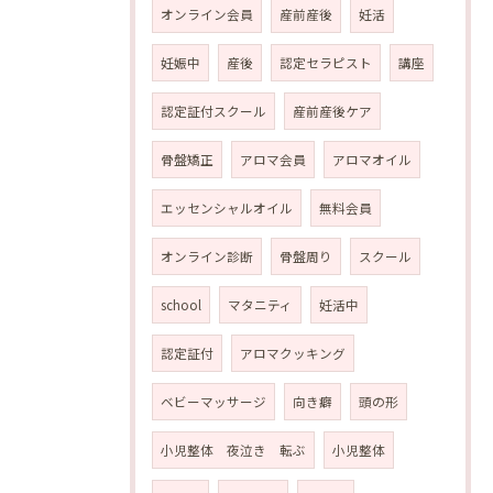
オンライン会員
産前産後
妊活
妊娠中
産後
認定セラピスト
講座
認定証付スクール
産前産後ケア
骨盤矯正
アロマ会員
アロマオイル
エッセンシャルオイル
無料会員
オンライン診断
骨盤周り
スクール
school
マタニティ
妊活中
認定証付
アロマクッキング
ベビーマッサージ
向き癖
頭の形
小児整体 夜泣き 転ぶ
小児整体