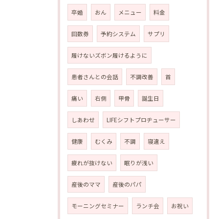
卒婚
おん
メニュー
料金
回数券
予約システム
サプリ
履けないズボン履けるように
患者さんとの会話
不調改善
首
痛い
右側
甲骨
誕生日
しあわせ
LIFEシフトプロヂューサー
健康
むくみ
不調
寝違え
疲れが抜けない
眠りが浅い
産後のママ
産後のパパ
モーニングセミナー
ランチ会
お祝い