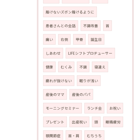
履けないズボン履けるように
患者さんとの会話
不調改善
首
痛い
右側
甲骨
誕生日
しあわせ
LIFEシフトプロヂューサー
健康
むくみ
不調
寝違え
疲れが抜けない
眠りが浅い
産後のママ
産後のパパ
モーニングセミナー
ランチ会
お祝い
プレゼント
出産祝い
頭
眼精疲労
顎関節症
首・肩
むちうち