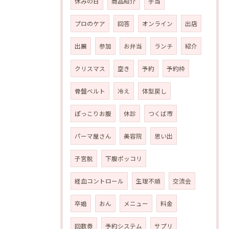
休みの日
商品紹介
手当
プロのケア
回答
オンライン
出店
出展
参加
お弁当
ランチ
紹介
クリスマス
空き
予約
予約枠
骨盤ベルト
冷え
体型戻し
ぽっこりお腹
休診
つくば市
パーマ屋さん
美容院
思い出
子宮脱
下腹ポッコリ
経血コントロール
生理不順
交流会
卒婚
おん
メニュー
料金
回数券
予約システム
サプリ