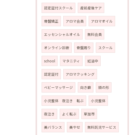
認定証付スクール
産前産後ケア
骨盤矯正
アロマ会員
アロマオイル
エッセンシャルオイル
無料会員
オンライン診断
骨盤周り
スクール
school
マタニティ
妊活中
認定証付
アロマクッキング
ベビーマッサージ
向き癖
頭の形
小児整体 夜泣き 転ぶ
小児整体
夜泣き
よく転ぶ
草加市
美バランス
美やせ
無料託児サービス