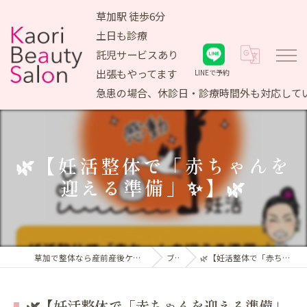
草加駅 徒歩6分
土日も診療
託児サービスあり
出張もやってます
LINEで予約
急患の場合、休診日・診療時間外も対応して
🌿【妊活整体で「赤ちゃんを
迎える準備」✨】🌿
草加で整体なら産前産後ケア専門 かおりビューティサロン
ブログ
🌿【妊活整体で「赤ちゃんを迎える準備」✨】🌿
🌿【妊活整体で「赤ちゃんを迎える準備」