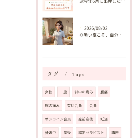
👶今年6月に出産したママへ♡
2026/08/02
🌻暑い夏こそ、自分の身体を整える時間を♡
タグ
Tags
女性
一般
背中の痛み
腰痛
腕の痛み
有料会員
会員
オンライン会員
産前産後
妊活
妊娠中
産後
認定セラピスト
講座