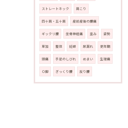
ストレートネック
肩こり
四十肩・五十肩
産前産後の腰痛
ギックリ腰
坐骨神経痛
歪み
姿勢
草加
整体
妊婦
尿漏れ
更年期
頭痛
手足のしびれ
めまい
生理痛
Ｏ脚
ぎっくり腰
反り腰