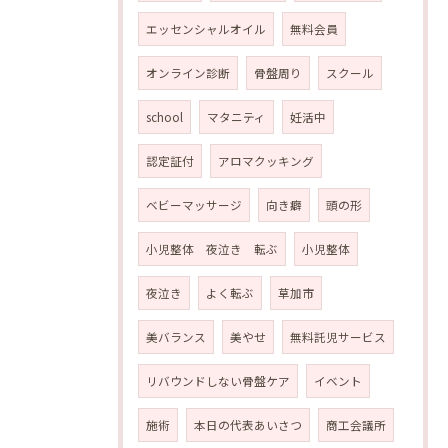
エッセンシャルオイル
無料会員
オンライン診断
骨盤周り
スクール
school
マタニティ
妊活中
認定証付
アロマクッキング
ベビーマッサージ
向き癖
頭の形
小児整体 夜泣き 転ぶ
小児整体
夜泣き
よく転ぶ
草加市
美バランス
美やせ
無料託児サービス
リバウンドしない骨盤ケア
イベント
施術
本日の代表あいさつ
商工会議所