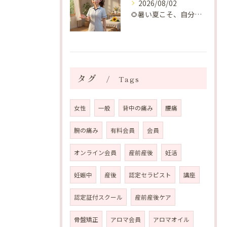
2026/08/02
🌻暑い夏こそ、自分の身体を整える時間を♡
タグ
Tags
女性
一般
背中の痛み
腰痛
腕の痛み
有料会員
会員
オンライン会員
産前産後
妊活
妊娠中
産後
認定セラピスト
講座
認定証付スクール
産前産後ケア
骨盤矯正
アロマ会員
アロマオイル