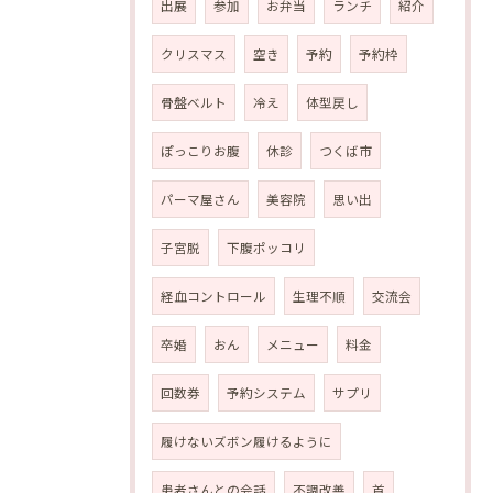
出展
参加
お弁当
ランチ
紹介
クリスマス
空き
予約
予約枠
骨盤ベルト
冷え
体型戻し
ぽっこりお腹
休診
つくば市
パーマ屋さん
美容院
思い出
子宮脱
下腹ポッコリ
経血コントロール
生理不順
交流会
卒婚
おん
メニュー
料金
回数券
予約システム
サプリ
履けないズボン履けるように
患者さんとの会話
不調改善
首