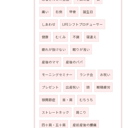
痛い
右側
甲骨
誕生日
しあわせ
LIFEシフトプロヂューサー
健康
むくみ
不調
寝違え
疲れが抜けない
眠りが浅い
産後のママ
産後のパパ
モーニングセミナー
ランチ会
お祝い
プレゼント
出産祝い
頭
眼精疲労
顎関節症
首・肩
むちうち
ストレートネック
肩こり
四十肩・五十肩
産前産後の腰痛