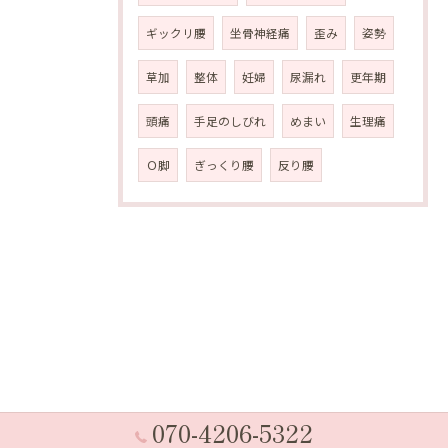
ギックリ腰
坐骨神経痛
歪み
姿勢
草加
整体
妊婦
尿漏れ
更年期
頭痛
手足のしびれ
めまい
生理痛
Ｏ脚
ぎっくり腰
反り腰
070-4206-5322