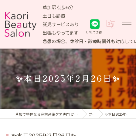
草加駅 徒歩6分
土日も診療
託児サービスあり
出張もやってます
LINEで予約
急患の場合、休診日・診療時間外も対応して
✨本日2025年2月26日✨
草加で整体なら産前産後ケア専門 かおりビューティサロン
ブログ
✨本日2025年2月26日✨
✨本日2025年2月26日✨