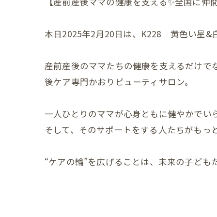
【産前産後ママの健康を支える✨全国に仲間
産後の
産後の
本日2025年2月20日は、K228 黄色い星
産後の
産前産後のママたちの健康を支えるだけで
産後の
後ケア専門かおりビューティサロン。
産後の
一人ひとりのママが心身ともに健やかでい
産後の
そして、そのサポートをする人たちがもっ
産後の
産後の
“ケアの輪”を広げることは、未来の子ども
産後の
産後の