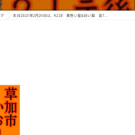
ログ
本日2025年2月20日は、K228 黄色い星&白い風 音7...