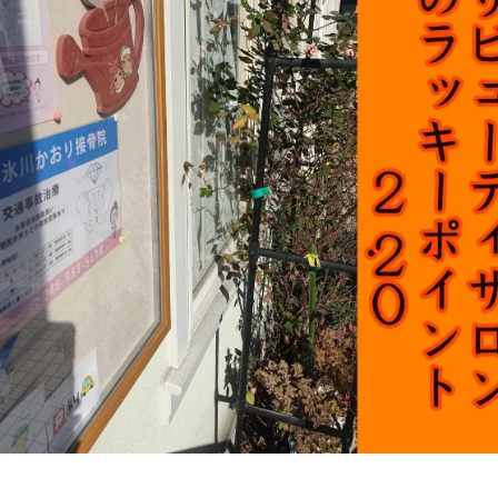
状
の腰
の首
の肩
の腕
の肩甲骨
の背中
の恥骨
の股関節