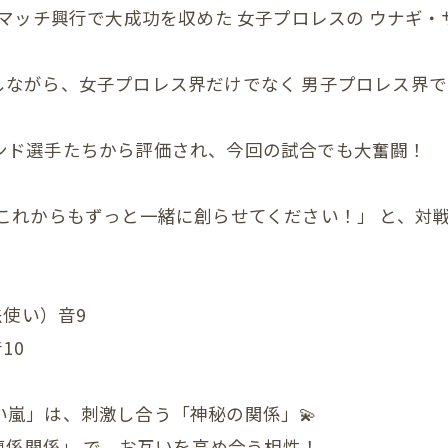
マッチ興行で大成功を収めた 女子プロレスの ウナギ・
顎関節症
ダイエット
ながら、女子プロレス界だけでなく 男子プロレス界で
状
ンド選手たちから評価され、今回の試合でも大奮闘！
の頭蓋骨
まい整体
これからもずっと一緒に創らせてください！」 と、対戦
症状
んの頭の形、向き癖
法使い）音9
んの発達が気になる
10
んの便秘
嵐」は、刺激し合う「神秘の関係」💫
んの筋肉のアンバランス
連係関係」 で、お互いを高め合う相性！