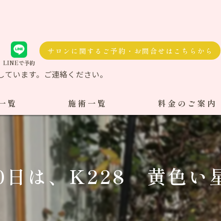
サロンに関するご予約・お問合せはこちらから
LINEで予約
しています。ご連絡ください。
一覧
施術一覧
料金のご案内
自費治療
料金一覧
交通事故施術
20日は、K228 黄色い星
ケア整体
ダル整体
骨盤矯正