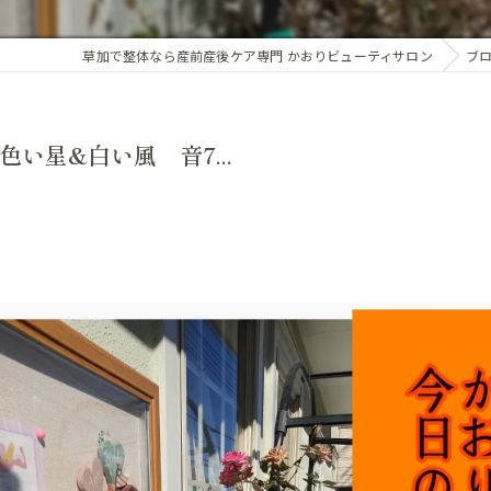
アロマオイル
草加で整体なら産前産後ケア専門 かおりビューティサロン
ブ
骨盤・姿勢の歪み
カイロプラクティック
ホルモンバランス
オプション
色い星&白い風 音7...
子宮調整
基礎体温調整
頭蓋骨矯正
子宮・卵巣周囲の循環
腸内環境
精前整体
ア整体 よくある質問