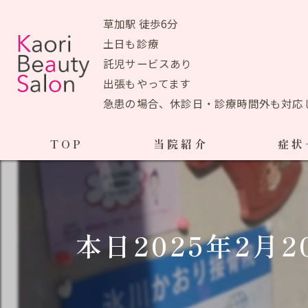
草加駅 徒歩6分
土日も診療
託児サービスあり
出張もやってます
急患の場合、休診日・診療時間外も対応
TOP
当院紹介
症状
当院おすすめメニュー
産前の症状
生理痛
初めての方へ
本日2025年2月
ＰＭＳ
アクセスマップ
ブライ
院長あいさつ