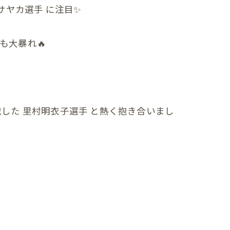
サヤカ選手 に注目✨
も大暴れ🔥
した 里村明衣子選手 と熱く抱き合いまし