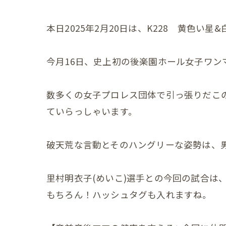
妊娠中
本日2025年2月20日は、K228 黄色い星
妊娠中
今月16日、史上初の後楽園ホール女子ワ
妊娠中
妊娠中
数多くの女子プロレス団体で引っ張りだこ
ていらっしゃいます。
妊娠中
ＶＢＡ
破天荒な言動とそのハングリーな姿勢は、
誕生前
里村明衣子(めいこ)選手との今回の試合は
産後の症状
もちろん！ハッシュタグも入れますね。
産後の