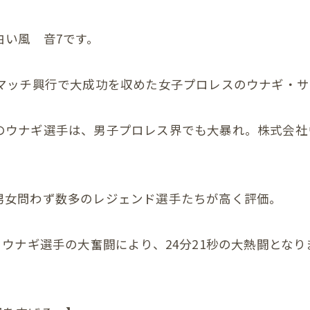
の膝
&白い風 音7です。
の足首
ンマッチ興行で大成功を収めた女子プロレスのウナギ・
の頭
の顎関節症
のウナギ選手は、男子プロレス界でも大暴れ。株式会社
の体重管理
Ｃ
男女問わず数多のレジェンド選手たちが高く評価。
整体
、ウナギ選手の大奮闘により、24分21秒の大熱闘となり
腰