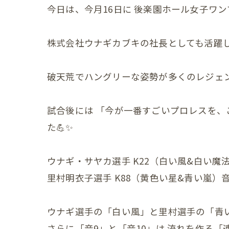
今日は、今月16日に 後楽園ホール女子ワン
産後の
産後の
株式会社ウナギカブキの社長としても活躍し
更年期の症
破天荒でハングリーな姿勢が多くのレジェ
更年期
子宮じ
試合後には 「今が一番すごいプロレスを、
た💪✨
赤ちゃんの
赤ちゃ
ウナギ・サヤカ選手 K22（白い風&白い魔
赤ちゃ
里村明衣子選手 K88（黄色い星&青い嵐）音
赤ちゃ
ウナギ選手の「白い風」と里村選手の「青い
赤ちゃ
さらに「音9」と「音10」は 流れを作る「