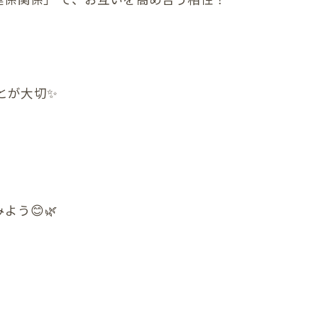
んの反り返り
んの寝つき悪い
んの授乳しづらい
とが大切✨
んの夜泣き
んのママと触れ合い
ん骨盤ケア
う😊🌿
んの斜頭症メニュー
ん ママ＆赤ちゃんコース
ん ぐんぐん発達コース
ん すくすく発達コース