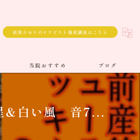
萩原かおりのセラピスト養成講座はこちら
当院おすすめ
ブログ
選べる通院方法
回数券
&白い風 音7...
サブスク
単発