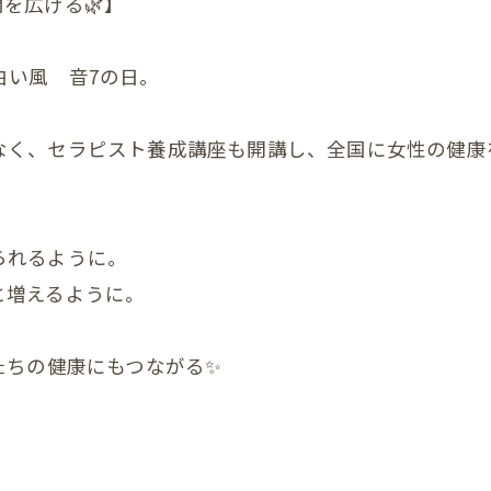
を広げる🌿】
首
肩
&白い風 音7の日。
腕
なく、セラピスト養成講座も開講し、全国に女性の健康
肩甲骨
背中
られるように。
恥骨
と増えるように。
股関節
膝
たちの健康にもつながる✨
足首
頭