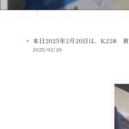
妊活の症状
当院の特徴
妊活の
よくある質問
妊活 
お問い合せ
本日2025年2月20日は、K228 黄
妊活 
施術事例（一般的な症状）
2025/02/20
妊活 
施術事例（妊活・マタニティ・産後）
妊活 
お客様の感想
妊活 
LINE等でいただいたメッセージ
妊活 
体外受
妊活ケ