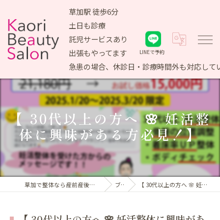
草加駅 徒歩6分
土日も診療
託児サービスあり
出張もやってます
LINEで予約
急患の場合、休診日・診療時間外も対応して
【 30代以上の方へ 🌸 妊活整
体に興味がある方必見！】
草加で整体なら産前産後ケア専門 かおりビューティサロン
ブログ
【 30代以上の方へ 🌸 妊活整体に興味がある方必見！】
【 30代以上の方へ 🌸 妊活整体に興味があ