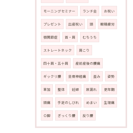
モーニングセミナー
ランチ会
お祝い
プレゼント
出産祝い
頭
眼精疲労
顎関節症
首・肩
むちうち
ストレートネック
肩こり
四十肩・五十肩
産前産後の腰痛
ギックリ腰
坐骨神経痛
歪み
姿勢
草加
整体
妊婦
尿漏れ
更年期
頭痛
手足のしびれ
めまい
生理痛
Ｏ脚
ぎっくり腰
反り腰