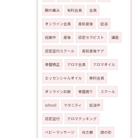
腕の痛み
有料会員
会員
オンライン会員
産前産後
妊活
妊娠中
産後
認定セラピスト
講座
認定証付スクール
産前産後ケア
骨盤矯正
アロマ会員
アロマオイル
エッセンシャルオイル
無料会員
オンライン診断
骨盤周り
スクール
school
マタニティ
妊活中
認定証付
アロマクッキング
ベビーマッサージ
向き癖
頭の形