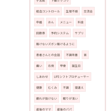
子宮脱
下腹ポッコリ
経血コントロール
生理不順
交流会
卒婚
おん
メニュー
料金
回数券
予約システム
サプリ
履けないズボン履けるように
患者さんとの会話
不調改善
首
痛い
右側
甲骨
誕生日
しあわせ
LIFEシフトプロヂューサー
健康
むくみ
不調
寝違え
疲れが抜けない
眠りが浅い
産後のママ
産後のパパ