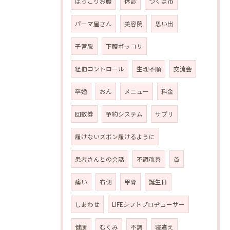
ぽっこりお腹
休診
つくば市
パーマ屋さん
美容院
思い出
子宮脱
下腹ポッコリ
経血コントロール
生理不順
交流会
卒婚
おん
メニュー
料金
回数券
予約システム
サプリ
履けないズボン履けるように
患者さんとの会話
不調改善
首
痛い
右側
甲骨
誕生日
しあわせ
LIFEシフトプロヂューサー
健康
むくみ
不調
寝違え