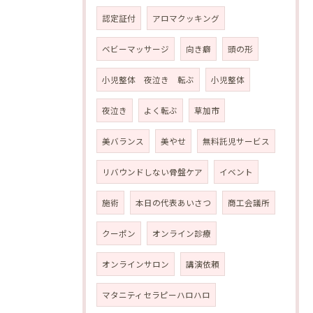
認定証付
アロマクッキング
ベビーマッサージ
向き癖
頭の形
小児整体 夜泣き 転ぶ
小児整体
夜泣き
よく転ぶ
草加市
美バランス
美やせ
無料託児サービス
リバウンドしない骨盤ケア
イベント
施術
本日の代表あいさつ
商工会議所
クーポン
オンライン診療
オンラインサロン
講演依頼
マタニティセラピーハロハロ