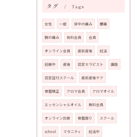
タグ
Tags
女性
一般
背中の痛み
腰痛
腕の痛み
有料会員
会員
オンライン会員
産前産後
妊活
妊娠中
産後
認定セラピスト
講座
認定証付スクール
産前産後ケア
骨盤矯正
アロマ会員
アロマオイル
エッセンシャルオイル
無料会員
オンライン診断
骨盤周り
スクール
school
マタニティ
妊活中