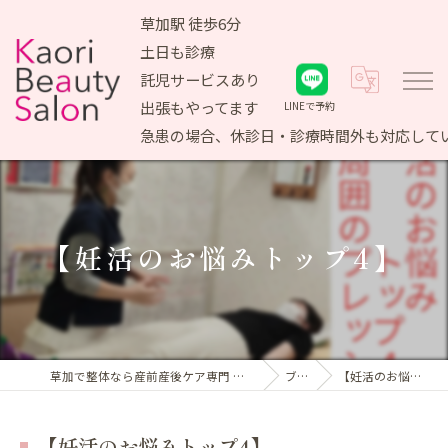
草加駅 徒歩6分
土日も診療
託児サービスあり
出張もやってます
LINEで予約
急患の場合、休診日・診療時間外も対応して
【妊活のお悩みトップ4】
草加で整体なら産前産後ケア専門 かおりビューティサロン
ブログ
【妊活のお悩みトップ4】
【妊活のお悩みトップ4】