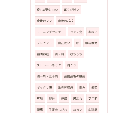
疲れが抜けない
眠りが浅い
産後のママ
産後のパパ
モーニングセミナー
ランチ会
お祝い
プレゼント
出産祝い
頭
眼精疲労
顎関節症
首・肩
むちうち
ストレートネック
肩こり
四十肩・五十肩
産前産後の腰痛
ギックリ腰
坐骨神経痛
歪み
姿勢
草加
整体
妊婦
尿漏れ
更年期
頭痛
手足のしびれ
めまい
生理痛