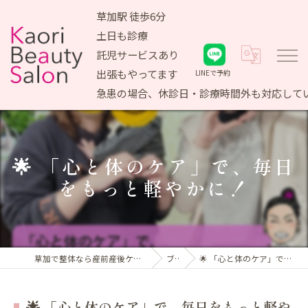
草加駅 徒歩6分
土日も診療
託児サービスあり
出張もやってます
LINEで予約
急患の場合、休診日・診療時間外も対応して
🌟 「心と体のケア」で、毎日
をもっと軽やかに！
草加で整体なら産前産後ケア専門 かおりビューティサロン
ブログ
🌟 「心と体のケア」で、毎日をもっと軽やかに！
🌟 「心と体のケア」で、毎日をもっと軽や