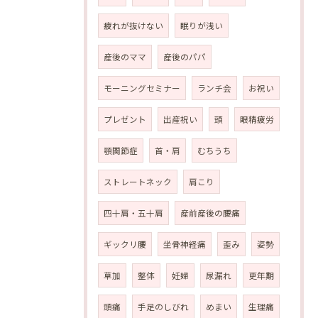
疲れが抜けない
眠りが浅い
産後のママ
産後のパパ
モーニングセミナー
ランチ会
お祝い
プレゼント
出産祝い
頭
眼精疲労
顎関節症
首・肩
むちうち
ストレートネック
肩こり
四十肩・五十肩
産前産後の腰痛
ギックリ腰
坐骨神経痛
歪み
姿勢
草加
整体
妊婦
尿漏れ
更年期
頭痛
手足のしびれ
めまい
生理痛