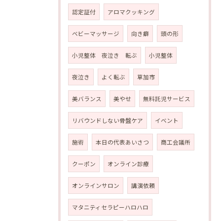
認定証付
アロマクッキング
ベビーマッサージ
向き癖
頭の形
小児整体 夜泣き 転ぶ
小児整体
夜泣き
よく転ぶ
草加市
美バランス
美やせ
無料託児サービス
リバウンドしない骨盤ケア
イベント
施術
本日の代表あいさつ
商工会議所
クーポン
オンライン診療
オンラインサロン
講演依頼
マタニティセラピーハロハロ