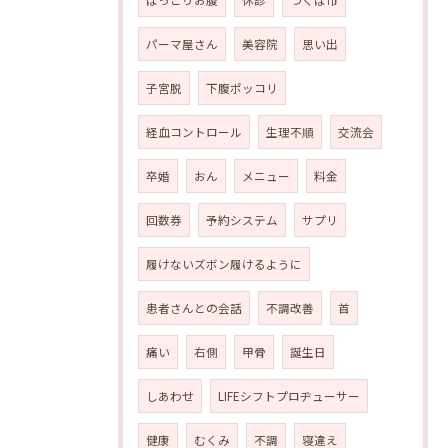
ぽっこりお腹
休診
つくば市
パーマ屋さん
美容院
思い出
子宮脱
下腹ポッコリ
経血コントロール
生理不順
交流会
卒婚
おん
メニュー
料金
回数券
予約システム
サプリ
履けないズボン履けるように
患者さんとの会話
不調改善
首
痛い
右側
甲骨
誕生日
しあわせ
LIFEシフトプロヂューサー
健康
むくみ
不調
寝違え