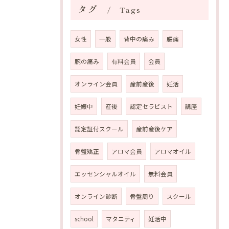
タグ
Tags
女性
一般
背中の痛み
腰痛
腕の痛み
有料会員
会員
オンライン会員
産前産後
妊活
妊娠中
産後
認定セラピスト
講座
認定証付スクール
産前産後ケア
骨盤矯正
アロマ会員
アロマオイル
エッセンシャルオイル
無料会員
オンライン診断
骨盤周り
スクール
school
マタニティ
妊活中