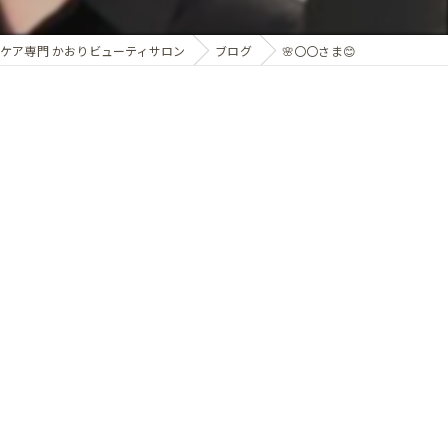
ケア専門 かおりビューティサロン
ブログ
🌸〇〇さま😊