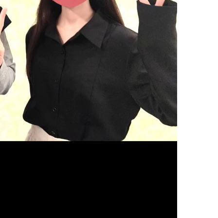
の膝
の足首
の頭
の顎関節症
の体重管理
Ｃ
整体
腰