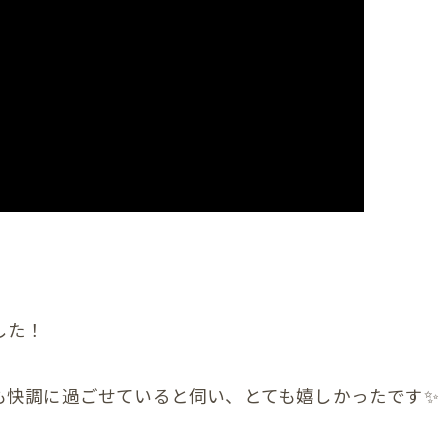
首
肩
腕
肩甲骨
背中
恥骨
股関節
した！
膝
足首
も快調に過ごせていると伺い、とても嬉しかったです✨
頭