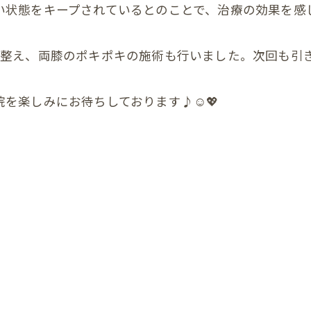
い状態をキープされているとのことで、治療の効果を感じ
顎関節症
ダイエット
り整え、両膝のポキポキの施術も行いました。次回も引
状
を楽しみにお待ちしております♪☺️💖
の頭蓋骨
まい整体
症状
んの頭の形、向き癖
んの発達が気になる
んの便秘
んの筋肉のアンバランス