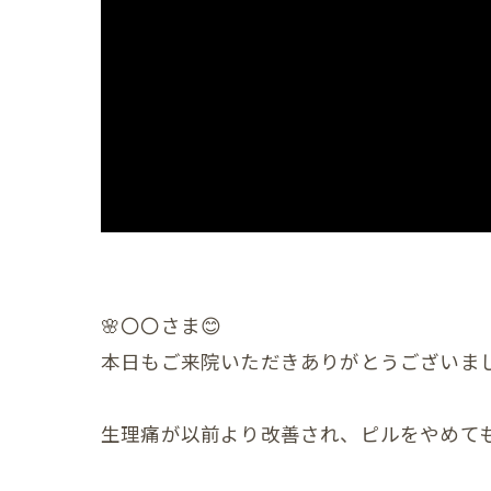
産後の
産後の
産後の
産後の
産後の
産後の
産後の
🌸〇〇さま😊
本日もご来院いただきありがとうございま
産後の
産後の
生理痛が以前より改善され、ピルをやめて
産後の