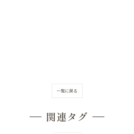
んの反り返り
んの寝つき悪い
んの授乳しづらい
んの夜泣き
んのママと触れ合い
ん骨盤ケア
一覧に戻る
んの斜頭症メニュー
ん ママ＆赤ちゃんコース
関連タグ
ん ぐんぐん発達コース
ん すくすく発達コース