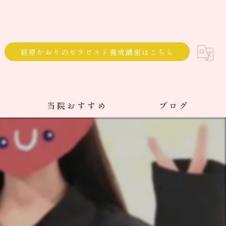
萩原かおりのセラピスト養成講座はこちら
当院おすすめ
ブログ
選べる通院方法
回数券
サブスク
単発