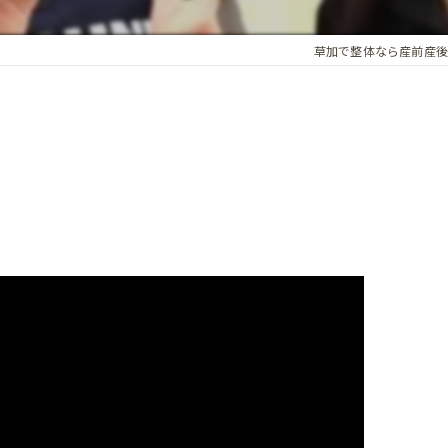
アロマオイル
草加で整体なら産前産後
骨盤・姿勢の歪み
カイロプラクティック
ホルモンバランス
オプション
子宮調整
基礎体温調整
頭蓋骨矯正
子宮・卵巣周囲の循環
腸内環境
精前整体
ア整体 よくある質問