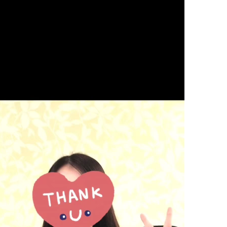
状
の腰
の首
の肩
の腕
の肩甲骨
の背中
の恥骨
の股関節