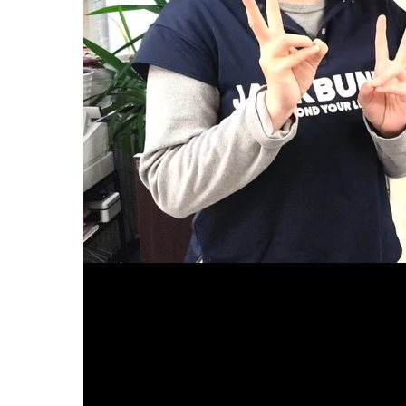
妊娠中
妊娠中
妊娠中
妊娠中
妊娠中
ＶＢＡ
誕生前
産後の症状
産後の