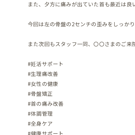
また、夕方に痛みが出ていた首も最近は良
産後の
産後の
今回は左の骨盤の2センチの歪みをしっか
更年期の症
また次回もスタッフ一同、〇〇さまのご来院
更年期
子宮じ
#妊活サポート
#生理痛改善
赤ちゃんの
#女性の健康
赤ちゃ
#骨盤矯正
#首の痛み改善
赤ちゃ
#体調管理
赤ちゃ
#全身ケア
赤ちゃ
#健康サポート