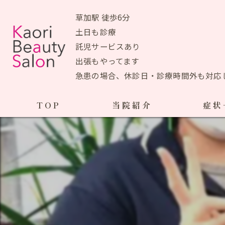
草加駅 徒歩6分
土日も診療
託児サービスあり
出張もやってます
急患の場合、休診日・診療時間外も対応
TOP
当院紹介
症状
当院おすすめメニュー
産前の症状
生理痛
初めての方へ
ＰＭＳ
アクセスマップ
ブライ
院長あいさつ