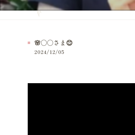
妊活の症状
当院の特徴
妊活の
よくある質問
妊活 
お問い合せ
🌸〇〇さま😊
妊活 
施術事例（一般的な症状）
2024/12/05
妊活 
施術事例（妊活・マタニティ・産後）
妊活 
お客様の感想
妊活 
LINE等でいただいたメッセージ
妊活 
体外受
妊活ケ