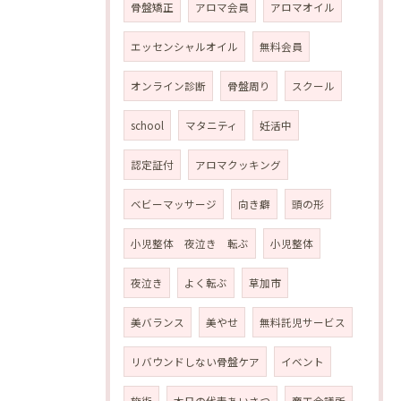
骨盤矯正
アロマ会員
アロマオイル
エッセンシャルオイル
無料会員
オンライン診断
骨盤周り
スクール
school
マタニティ
妊活中
認定証付
アロマクッキング
ベビーマッサージ
向き癖
頭の形
小児整体 夜泣き 転ぶ
小児整体
夜泣き
よく転ぶ
草加市
美バランス
美やせ
無料託児サービス
リバウンドしない骨盤ケア
イベント