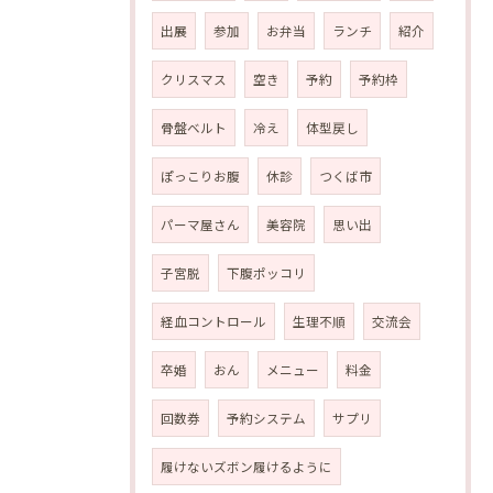
出展
参加
お弁当
ランチ
紹介
クリスマス
空き
予約
予約枠
骨盤ベルト
冷え
体型戻し
ぽっこりお腹
休診
つくば市
パーマ屋さん
美容院
思い出
子宮脱
下腹ポッコリ
経血コントロール
生理不順
交流会
卒婚
おん
メニュー
料金
回数券
予約システム
サプリ
履けないズボン履けるように