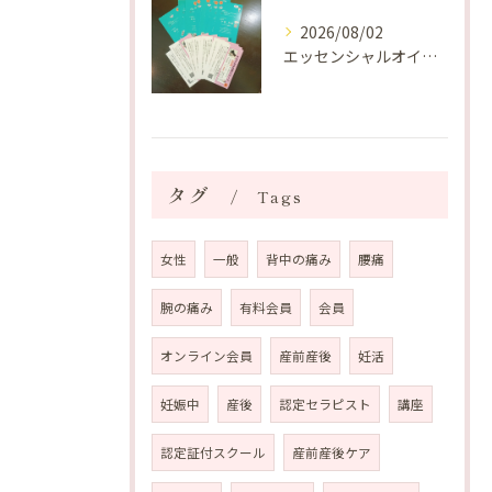
2026/08/02
エッセンシャルオイルプレゼントご当選番号発表 2026年8月
タグ
Tags
女性
一般
背中の痛み
腰痛
腕の痛み
有料会員
会員
オンライン会員
産前産後
妊活
妊娠中
産後
認定セラピスト
講座
認定証付スクール
産前産後ケア