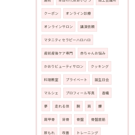
施術
本日の代表あいさつ
商工会議所
クーポン
オンライン診療
オンラインサロン
講演依頼
マタニティセラピーハロハロ
産前産後ケア専門
赤ちゃんお悩み
かおりビューティサロン
クッキング
料理教室
プライベート
誕生日会
マルシェ
プロフィール写真
香織
夢
走れる体
腕
肩
腰
肩甲骨
背骨
骨盤
骨盤底筋
尿もれ
改善
トレーニング