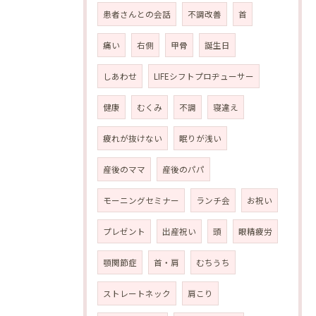
患者さんとの会話
不調改善
首
痛い
右側
甲骨
誕生日
しあわせ
LIFEシフトプロヂューサー
健康
むくみ
不調
寝違え
疲れが抜けない
眠りが浅い
産後のママ
産後のパパ
モーニングセミナー
ランチ会
お祝い
プレゼント
出産祝い
頭
眼精疲労
顎関節症
首・肩
むちうち
ストレートネック
肩こり