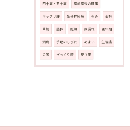
四十肩・五十肩
産前産後の腰痛
ギックリ腰
坐骨神経痛
歪み
姿勢
草加
整体
妊婦
尿漏れ
更年期
頭痛
手足のしびれ
めまい
生理痛
Ｏ脚
ぎっくり腰
反り腰