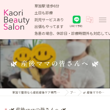
草加駅 徒歩6分
土日も診療
託児サービスあり
出張もやってます
LINEで予約
急患の場合、休診日・診療時間外も対応して
🌿 産後ママの皆さんへ 🌿
草加で整体なら産前産後ケア専門 かおりビューティサロン
ブログ
🌿 産後ママの皆さんへ 🌿
🌿 産後ママの皆さんへ 🌿