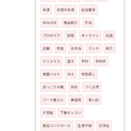
友達
友達の友達
妊活整体
休みの日
商品紹介
手当
プロのケア
回答
オンライン
出店
出展
参加
お弁当
ランチ
紹介
クリスマス
空き
予約
予約枠
骨盤ベルト
冷え
体型戻し
ぽっこりお腹
休診
つくば市
パーマ屋さん
美容院
思い出
子宮脱
下腹ポッコリ
経血コントロール
生理不順
交流会