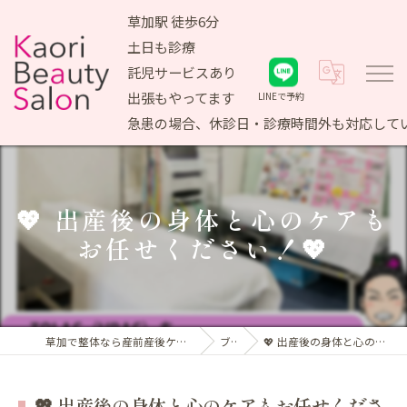
草加駅 徒歩6分
土日も診療
託児サービスあり
出張もやってます
LINEで予約
急患の場合、休診日・診療時間外も対応して
💖 出産後の身体と心のケアも
お任せください！💖
草加で整体なら産前産後ケア専門 かおりビューティサロン
ブログ
💖 出産後の身体と心のケアもお任せください！💖
💖 出産後の身体と心のケアもお任せくださ