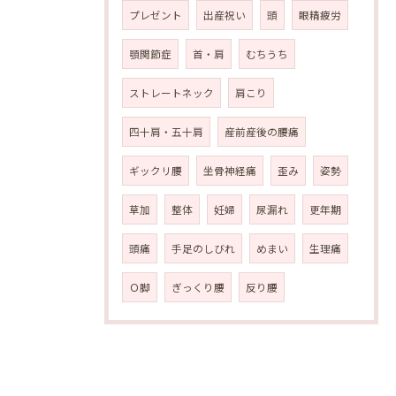
プレゼント
出産祝い
頭
眼精疲労
顎関節症
首・肩
むちうち
ストレートネック
肩こり
四十肩・五十肩
産前産後の腰痛
ギックリ腰
坐骨神経痛
歪み
姿勢
草加
整体
妊婦
尿漏れ
更年期
頭痛
手足のしびれ
めまい
生理痛
Ｏ脚
ぎっくり腰
反り腰