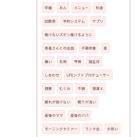
卒婚
おん
メニュー
料金
回数券
予約システム
サプリ
履けないズボン履けるように
患者さんとの会話
不調改善
首
痛い
右側
甲骨
誕生日
しあわせ
LIFEシフトプロヂューサー
健康
むくみ
不調
寝違え
疲れが抜けない
眠りが浅い
産後のママ
産後のパパ
モーニングセミナー
ランチ会
お祝い