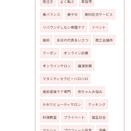
夜泣き
よく転ぶ
草加市
美バランス
美やせ
無料託児サービス
リバウンドしない骨盤ケア
イベント
施術
本日の代表あいさつ
商工会議所
クーポン
オンライン診療
オンラインサロン
講演依頼
マタニティセラピーハロハロ
産前産後ケア専門
赤ちゃんお悩み
かおりビューティサロン
クッキング
料理教室
プライベート
誕生日会
マルシェ
プロフィール写真
香織