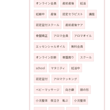
オンライン会員
産前産後
妊活
妊娠中
産後
認定セラピスト
講座
認定証付スクール
産前産後ケア
骨盤矯正
アロマ会員
アロマオイル
エッセンシャルオイル
無料会員
オンライン診断
骨盤周り
スクール
school
マタニティ
妊活中
認定証付
アロマクッキング
ベビーマッサージ
向き癖
頭の形
小児整体 夜泣き 転ぶ
小児整体