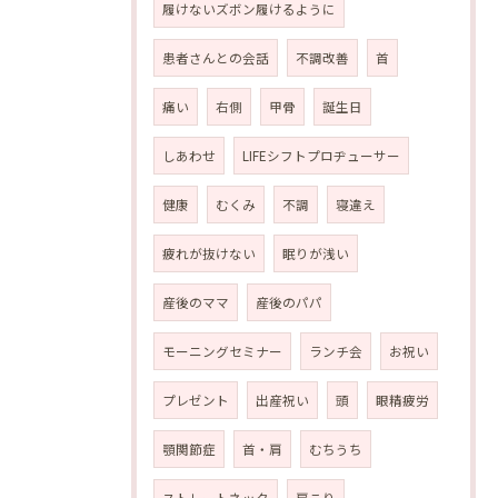
履けないズボン履けるように
患者さんとの会話
不調改善
首
痛い
右側
甲骨
誕生日
しあわせ
LIFEシフトプロヂューサー
健康
むくみ
不調
寝違え
疲れが抜けない
眠りが浅い
産後のママ
産後のパパ
モーニングセミナー
ランチ会
お祝い
プレゼント
出産祝い
頭
眼精疲労
顎関節症
首・肩
むちうち