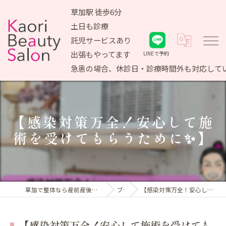
草加駅 徒歩6分
土日も診療
託児サービスあり
出張もやってます
LINEで予約
急患の場合、休診日・診療時間外も対応して
【感染対策万全！安心して施
術を受けてもらうために✨】
草加で整体なら産前産後ケア専門 かおりビューティサロン
ブログ
【感染対策万全！安心して施術を受けてもらうために✨】
【感染対策万全！安心して施術を受けても