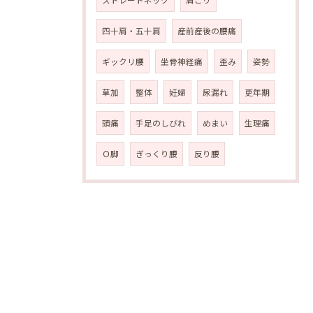
ストレートネック
肩こり
四十肩・五十肩
産前産後の腰痛
ギックリ腰
坐骨神経痛
歪み
姿勢
草加
整体
妊婦
尿漏れ
更年期
頭痛
手足のしびれ
めまい
生理痛
Ｏ脚
ぎっくり腰
反り腰