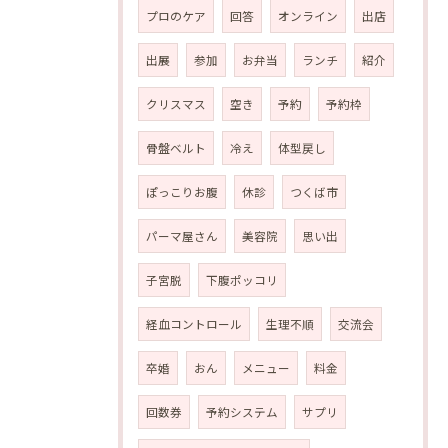
プロのケア
回答
オンライン
出店
出展
参加
お弁当
ランチ
紹介
クリスマス
空き
予約
予約枠
骨盤ベルト
冷え
体型戻し
ぽっこりお腹
休診
つくば市
パーマ屋さん
美容院
思い出
子宮脱
下腹ポッコリ
経血コントロール
生理不順
交流会
卒婚
おん
メニュー
料金
回数券
予約システム
サプリ