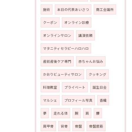
施術
本日の代表あいさつ
商工会議所
クーポン
オンライン診療
オンラインサロン
講演依頼
マタニティセラピーハロハロ
産前産後ケア専門
赤ちゃんお悩み
かおりビューティサロン
クッキング
料理教室
プライベート
誕生日会
マルシェ
プロフィール写真
香織
夢
走れる体
腕
肩
腰
肩甲骨
背骨
骨盤
骨盤底筋