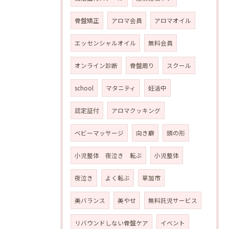
骨盤矯正
アロマ会員
アロマオイル
エッセンシャルオイル
無料会員
オンライン診断
骨盤周り
スクール
school
マタニティ
妊活中
認定証付
アロマクッキング
ベビーマッサージ
向き癖
頭の形
小児整体 夜泣き 転ぶ
小児整体
夜泣き
よく転ぶ
草加市
美バランス
美やせ
無料託児サービス
リバウンドしない骨盤ケア
イベント