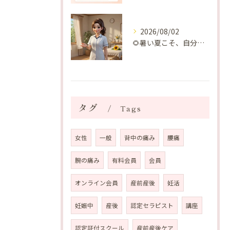
2026/08/02
🌻暑い夏こそ、自分の身体を整える時間を♡
タグ
Tags
女性
一般
背中の痛み
腰痛
腕の痛み
有料会員
会員
オンライン会員
産前産後
妊活
妊娠中
産後
認定セラピスト
講座
認定証付スクール
産前産後ケア