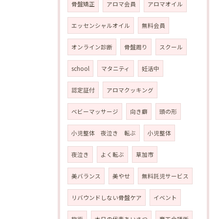
骨盤矯正
アロマ会員
アロマオイル
エッセンシャルオイル
無料会員
オンライン診断
骨盤周り
スクール
school
マタニティ
妊活中
認定証付
アロマクッキング
ベビーマッサージ
向き癖
頭の形
小児整体 夜泣き 転ぶ
小児整体
夜泣き
よく転ぶ
草加市
美バランス
美やせ
無料託児サービス
リバウンドしない骨盤ケア
イベント