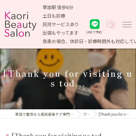
草加駅 徒歩6分
土日も診療
託児サービスあり
出張もやってます
LINEで予約
急患の場合、休診日・診療時間外も対応して
[Thank you for visiting u
s tod...
草加で整体なら産前産後ケア専門 かおりビューティサロン
ブログ
[Thank you for visiting us tod...
[Thank you for visiting us tod...