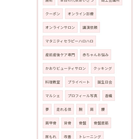
施術
本日の代表あいさつ
商工会議所
クーポン
オンライン診療
オンラインサロン
講演依頼
マタニティセラピーハロハロ
産前産後ケア専門
赤ちゃんお悩み
かおりビューティサロン
クッキング
料理教室
プライベート
誕生日会
マルシェ
プロフィール写真
香織
夢
走れる体
腕
肩
腰
肩甲骨
背骨
骨盤
骨盤底筋
尿もれ
改善
トレーニング