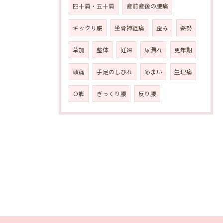
四十肩・五十肩
産前産後の腰痛
ギックリ腰
坐骨神経痛
歪み
姿勢
草加
整体
妊婦
尿漏れ
更年期
頭痛
手足のしびれ
めまい
生理痛
Ｏ脚
ぎっくり腰
反り腰