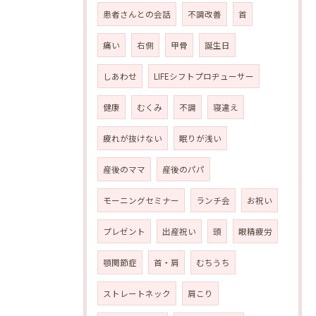
患者さんとの会話
不調改善
首
痛い
右側
甲骨
誕生日
しあわせ
LIFEシフトプロヂューサー
健康
むくみ
不調
寝違え
疲れが抜けない
眠りが浅い
産後のママ
産後のパパ
モーニングセミナー
ランチ会
お祝い
プレゼント
出産祝い
頭
眼精疲労
顎関節症
首・肩
むちうち
ストレートネック
肩こり