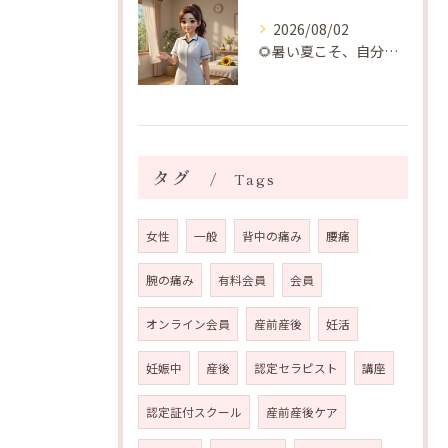
2026/08/02
🌻暑い夏こそ、自分の身体を整える時間を♡
タグ
Tags
女性
一般
背中の痛み
腰痛
腕の痛み
有料会員
会員
オンライン会員
産前産後
妊活
妊娠中
産後
認定セラピスト
講座
認定証付スクール
産前産後ケア