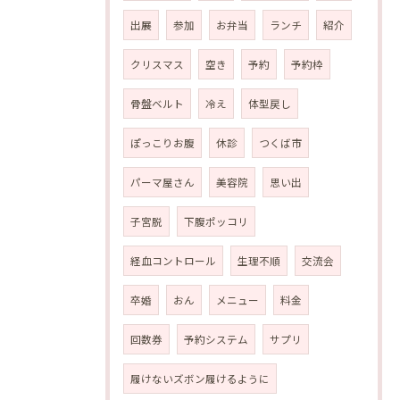
出展
参加
お弁当
ランチ
紹介
クリスマス
空き
予約
予約枠
骨盤ベルト
冷え
体型戻し
ぽっこりお腹
休診
つくば市
パーマ屋さん
美容院
思い出
子宮脱
下腹ポッコリ
経血コントロール
生理不順
交流会
卒婚
おん
メニュー
料金
回数券
予約システム
サプリ
履けないズボン履けるように