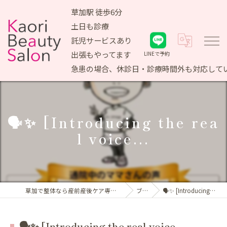
草加駅 徒歩6分
土日も診療
託児サービスあり
出張もやってます
LINEで予約
急患の場合、休診日・診療時間外も対応して
🗣✨ [Introducing the rea
l voice...
草加で整体なら産前産後ケア専門 かおりビューティサロン
ブログ
🗣✨ [Introducing the real voice...
🗣✨ [Introducing the real voice...