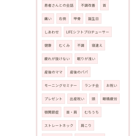
患者さんとの会話
不調改善
首
痛い
右側
甲骨
誕生日
しあわせ
LIFEシフトプロヂューサー
健康
むくみ
不調
寝違え
疲れが抜けない
眠りが浅い
産後のママ
産後のパパ
モーニングセミナー
ランチ会
お祝い
プレゼント
出産祝い
頭
眼精疲労
顎関節症
首・肩
むちうち
ストレートネック
肩こり