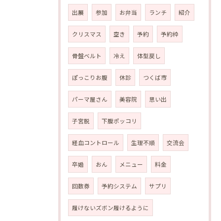
出展
参加
お弁当
ランチ
紹介
クリスマス
空き
予約
予約枠
骨盤ベルト
冷え
体型戻し
ぽっこりお腹
休診
つくば市
パーマ屋さん
美容院
思い出
子宮脱
下腹ポッコリ
経血コントロール
生理不順
交流会
卒婚
おん
メニュー
料金
回数券
予約システム
サプリ
履けないズボン履けるように