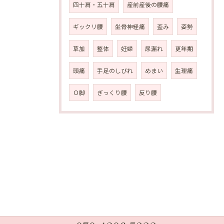
四十肩・五十肩
産前産後の腰痛
ギックリ腰
坐骨神経痛
歪み
姿勢
草加
整体
妊婦
尿漏れ
更年期
頭痛
手足のしびれ
めまい
生理痛
Ｏ脚
ぎっくり腰
反り腰