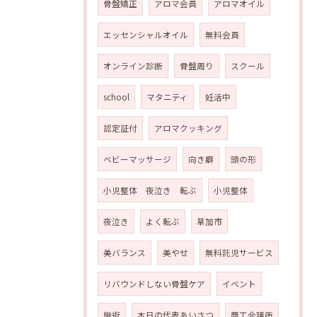
骨盤矯正
アロマ会員
アロマオイル
エッセンシャルオイル
無料会員
オンライン診断
骨盤周り
スクール
school
マタニティ
妊活中
認定証付
アロマクッキング
ベビーマッサージ
向き癖
頭の形
小児整体 夜泣き 転ぶ
小児整体
夜泣き
よく転ぶ
草加市
美バランス
美やせ
無料託児サービス
リバウンドしない骨盤ケア
イベント
施術
本日の代表あいさつ
商工会議所