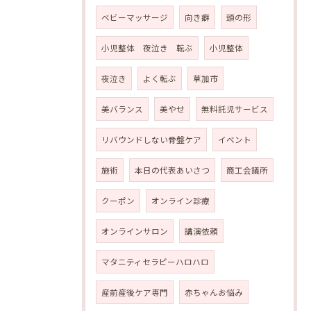
ベビーマッサージ
向き癖
頭の形
小児整体 夜泣き 転ぶ
小児整体
夜泣き
よく転ぶ
草加市
美バランス
美やせ
無料託児サービス
リバウンドしない骨盤ケア
イベント
施術
本日の代表あいさつ
商工会議所
クーポン
オンライン診療
オンラインサロン
講演依頼
マタニティセラピーハロハロ
産前産後ケア専門
赤ちゃんお悩み