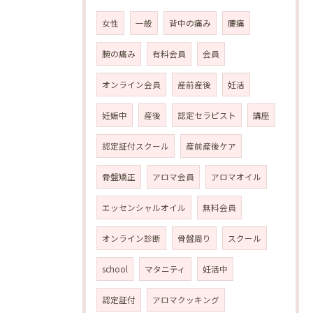
女性
一般
背中の痛み
腰痛
腕の痛み
有料会員
会員
オンライン会員
産前産後
妊活
妊娠中
産後
認定セラピスト
講座
認定証付スクール
産前産後ケア
骨盤矯正
アロマ会員
アロマオイル
エッセンシャルオイル
無料会員
オンライン診断
骨盤周り
スクール
school
マタニティ
妊活中
認定証付
アロマクッキング