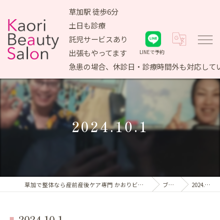
草加駅 徒歩6分
土日も診療
託児サービスあり
出張もやってます
LINEで予約
急患の場合、休診日・診療時間外も対応して
2024.10.1
草加で整体なら産前産後ケア専門 かおりビューティサロン
ブログ
2024.10.1
2024.10.1