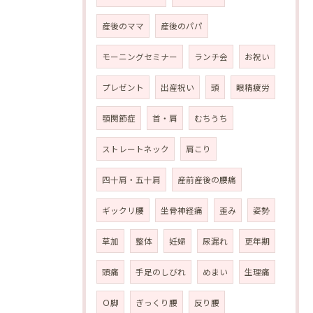
産後のママ
産後のパパ
モーニングセミナー
ランチ会
お祝い
プレゼント
出産祝い
頭
眼精疲労
顎関節症
首・肩
むちうち
ストレートネック
肩こり
四十肩・五十肩
産前産後の腰痛
ギックリ腰
坐骨神経痛
歪み
姿勢
草加
整体
妊婦
尿漏れ
更年期
頭痛
手足のしびれ
めまい
生理痛
Ｏ脚
ぎっくり腰
反り腰