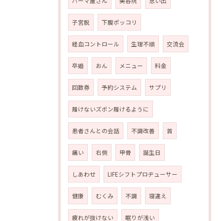
パーマ屋さん
美容院
思い出
子宮脱
下腹ポッコリ
経血コントロール
生理不順
交流会
卒婚
おん
メニュー
料金
回数券
予約システム
サプリ
履けないズボン履けるように
患者さんとの会話
不調改善
首
痛い
右側
甲骨
誕生日
しあわせ
LIFEシフトプロヂューサー
健康
むくみ
不調
寝違え
疲れが抜けない
眠りが浅い