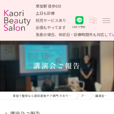
草加駅 徒歩6分
土日も診療
託児サービスあり
出張もやってます
LINEで予約
急患の場合、休診日・診療時間外も対応して
講演会ご報告
草加で整体なら産前産後ケア専門 かおりビューティサロン
ブログ
講演会ご報告
講演会ご報告