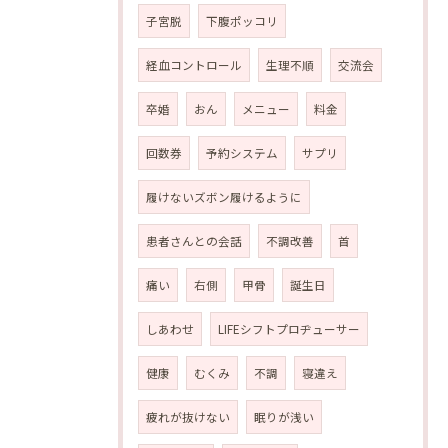
子宮脱
下腹ポッコリ
経血コントロール
生理不順
交流会
卒婚
おん
メニュー
料金
回数券
予約システム
サプリ
履けないズボン履けるように
患者さんとの会話
不調改善
首
痛い
右側
甲骨
誕生日
しあわせ
LIFEシフトプロヂューサー
健康
むくみ
不調
寝違え
疲れが抜けない
眠りが浅い