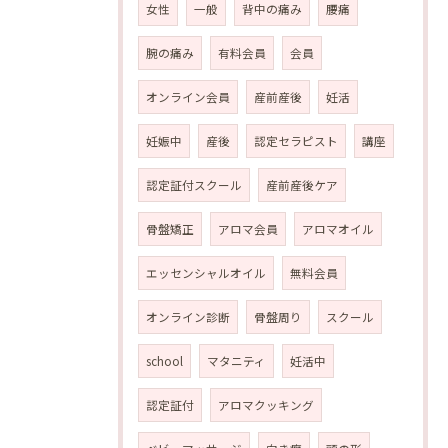
女性
一般
背中の痛み
腰痛
腕の痛み
有料会員
会員
オンライン会員
産前産後
妊活
妊娠中
産後
認定セラピスト
講座
認定証付スクール
産前産後ケア
骨盤矯正
アロマ会員
アロマオイル
エッセンシャルオイル
無料会員
オンライン診断
骨盤周り
スクール
school
マタニティ
妊活中
認定証付
アロマクッキング