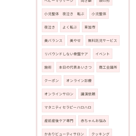
ベビーマッサージ
向き癖
頭の形
小児整体 夜泣き 転ぶ
小児整体
夜泣き
よく転ぶ
草加市
美バランス
美やせ
無料託児サービス
リバウンドしない骨盤ケア
イベント
施術
本日の代表あいさつ
商工会議所
クーポン
オンライン診療
オンラインサロン
講演依頼
マタニティセラピーハロハロ
産前産後ケア専門
赤ちゃんお悩み
かおりビューティサロン
クッキング