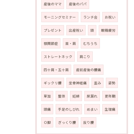
産後のママ
産後のパパ
モーニングセミナー
ランチ会
お祝い
プレゼント
出産祝い
頭
眼精疲労
顎関節症
首・肩
むちうち
ストレートネック
肩こり
四十肩・五十肩
産前産後の腰痛
ギックリ腰
坐骨神経痛
歪み
姿勢
草加
整体
妊婦
尿漏れ
更年期
頭痛
手足のしびれ
めまい
生理痛
Ｏ脚
ぎっくり腰
反り腰