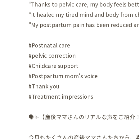
“Thanks to pelvic care, my body feels bett
産後の
“It healed my tired mind and body from ch
産後の
“My postpartum pain has been reduced an
更年期の症
#Postnatal care
更年期
#pelvic correction
子宮じ
#Childcare support
#Postpartum mom's voice
赤ちゃんの
#Thank you
赤ちゃ
#Treatment impressions
赤ちゃ
🗣✨【産後ママさんのリアルな声をご紹介！
赤ちゃ
赤ちゃ
今月もたくさんの産後ママさんたちから、