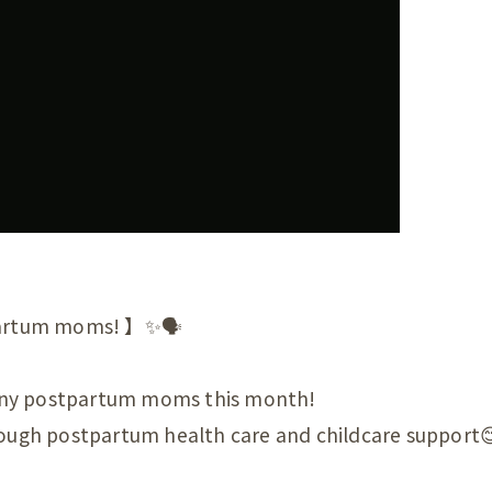
首
肩
腕
肩甲骨
背中
恥骨
股関節
stpartum moms! 】✨🗣
膝
any postpartum moms this month!
足首
rough postpartum health care and childcare support
頭