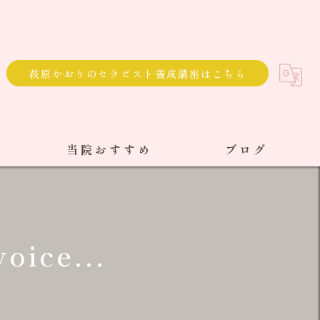
萩原かおりのセラピスト養成講座はこちら
当院おすすめ
ブログ
選べる通院方法
回数券
oice...
サブスク
単発