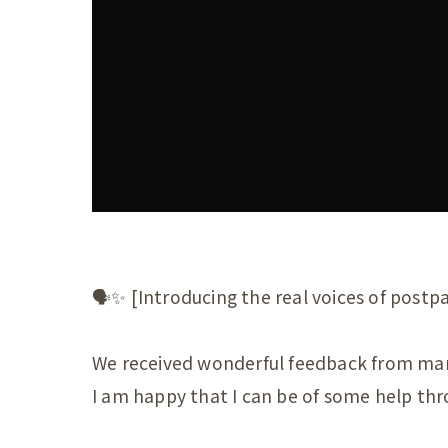
産後の
産後の
産後の
産後の
産後の
産後の
産後の
🗣✨ [Introducing the real voices of po
産後の
We received wonderful feedback from m
産後の
I am happy that I can be of some help th
産後の