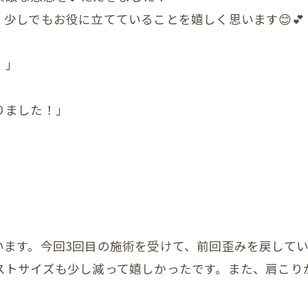
少しでもお役に立てていることを嬉しく思います😊💕
んの反り返り
んの寝つき悪い
！」
んの授乳しづらい
りました！」
んの夜泣き
んのママと触れ合い
ん骨盤ケア
んの斜頭症メニュー
ん ママ＆赤ちゃんコース
います。今回3回目の施術を受けて、前回歪みを戻して
ストサイズも少し減って嬉しかったです。また、肩こり
ん ぐんぐん発達コース
ん すくすく発達コース