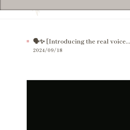
妊活の症状
当院の特徴
妊活の
よくある質問
妊活 
お問い合せ
🗣✨ [Introducing the real voice..
妊活 
施術事例（一般的な症状）
2024/09/18
妊活 
施術事例（妊活・マタニティ・産後）
妊活 
お客様の感想
妊活 
LINE等でいただいたメッセージ
妊活 
体外受
妊活ケ