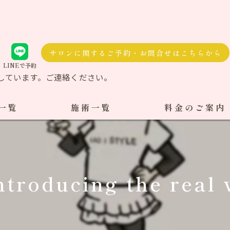
サロンに関するご予約・お問合せはこちらから
LINEで予約
しています。ご連絡ください。
一覧
施術一覧
料金のご案内
自費治療
料金一覧
交通事故施術
ntroducing the real v
ケア整体
ダル整体
骨盤矯正