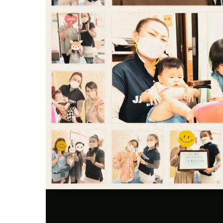
妊娠中
妊娠中
妊娠中
妊娠中
妊娠中
ＶＢＡ
誕生前
産後の症状
産後の