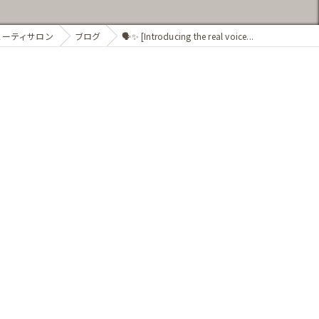
ューティサロン
ブログ
🗣✨ [Introducing the real voice...