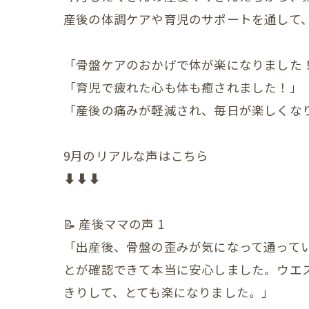
産後の体調ケアや育児のサポートを通して、
赤ちゃ
赤ちゃ
「骨盤ケアのおかげで体が楽になりました
赤ちゃ
「育児で疲れた心も体も癒されました！」
「産後の痛みが軽減され、毎日が楽しくな
赤ちゃ
赤ちゃ
9月のリアルな声はこちら
⬇️⬇️⬇️
赤ちゃ
赤ちゃ
📝 産後ママの声 1
赤ちゃ
「出産後、骨盤の歪みが気になって通って
とが確認できて本当に安心しました。ウエ
赤ちゃ
きりして、とても楽になりました。」
赤ちゃ