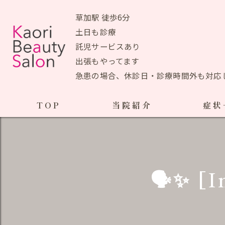
草加駅 徒歩6分
土日も診療
託児サービスあり
出張もやってます
急患の場合、休診日・診療時間外も対応
TOP
当院紹介
症状
当院おすすめメニュー
産前の症状
生理痛
初めての方へ
🗣✨ [I
ＰＭＳ
アクセスマップ
ブライ
院長あいさつ