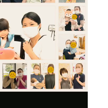
の膝
の足首
の頭
の顎関節症
の体重管理
Ｃ
整体
腰