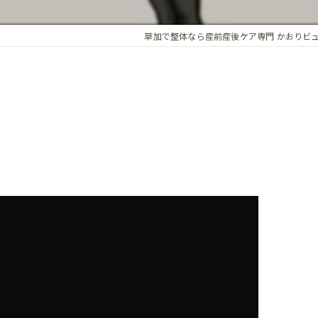
アロマオイル
草加で整体なら産前産後ケア専門 かおりビ
骨盤・姿勢の歪み
カイロプラクティック
ホルモンバランス
オプション
.
子宮調整
基礎体温調整
頭蓋骨矯正
子宮・卵巣周囲の循環
腸内環境
精前整体
ア整体 よくある質問