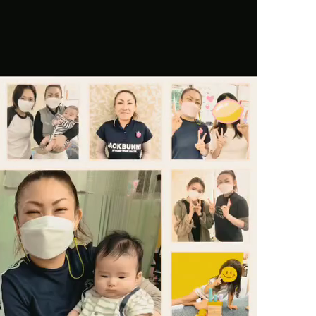
状
の腰
の首
の肩
の腕
の肩甲骨
の背中
の恥骨
の股関節