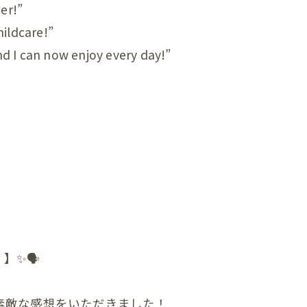
er!”
顎関節症
ildcare!”
ダイエット
d I can now enjoy every day!”
状
の頭蓋骨
まい整体
症状
んの頭の形、向き癖
んの発達が気になる
】✨🗣
んの便秘
んの筋肉のアンバランス
素敵な感想をいただきました！