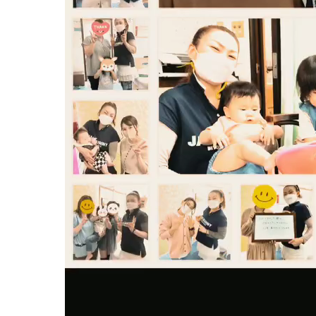
妊娠中
妊娠中
妊娠中
妊娠中
妊娠中
ＶＢＡ
誕生前
産後の症状
産後の