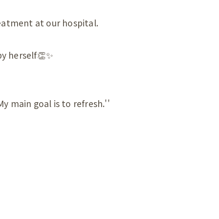
顎関節症
eatment at our hospital.
ダイエット
 by herself👏✨
状
の頭蓋骨
まい整体
 main goal is to refresh.''
症状
んの頭の形、向き癖
んの発達が気になる
んの便秘
んの筋肉のアンバランス