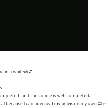
首
肩
腕
肩甲骨
背中
恥骨
股関節
e in a while📸💕
膝
s
足首
ompleted, and the course is well completed.
頭
ital because I can now heal my pelvis on my own 😊✨️