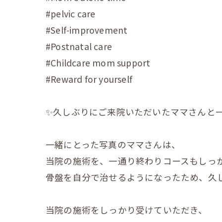
#pelvic care
赤ちゃ
#Self-improvement
赤ちゃ
#Postnatal care
赤ちゃ
#Childcare mom support
#Reward for yourself
赤ちゃ
赤ちゃ
✨久しぶりにご来院いただいたママさんと一緒
赤ちゃ
一緒にとった写真のママさんは、
赤ちゃ
当院の施術を、一通り終わりコースもしっ
赤ちゃ
骨盤を自分で治せるようになったため、久し
赤ちゃ
当院の施術をしっかり受けていただき、
赤ちゃ