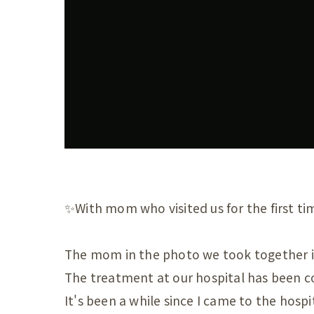
産後の
産後の
産後の
産後の
産後の
産後の
産後の
✨With mom who visited us for the first tim
産後の
The mom in the photo we took together i
産後の
The treatment at our hospital has been c
産後の
It's been a while since I came to the hosp