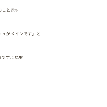
こと👏✨
他の症状
シュがメインです」と
ですよね💖