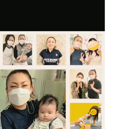
状
の腰
の首
の肩
の腕
の肩甲骨
の背中
の恥骨
の股関節