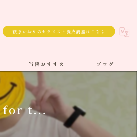
萩原かおりのセラピスト養成講座はこちら
当院おすすめ
ブログ
選べる通院方法
回数券
or t...
サブスク
単発