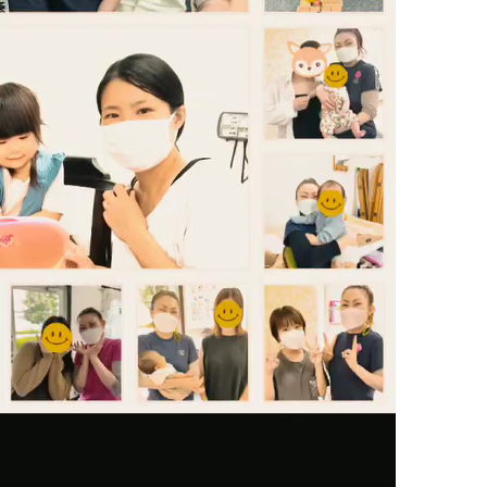
の膝
の足首
の頭
の顎関節症
の体重管理
Ｃ
整体
腰