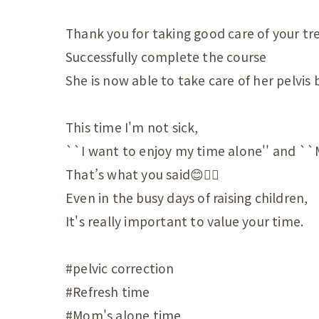
産後の
Thank you for taking good care of your tr
産後の
Successfully complete the course
She is now able to take care of her pelvis
更年期の症
更年期
This time I'm not sick,
子宮じ
``I want to enjoy my time alone'' and ``My
That’s what you said😊💆‍♀️
赤ちゃんの
Even in the busy days of raising children,
赤ちゃ
It's really important to value your time.
赤ちゃ
#pelvic correction
赤ちゃ
#Refresh time
赤ちゃ
#Mom's alone time