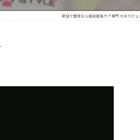
アロマオイル
草加で整体なら産前産後ケア専門 かおりビュ
骨盤・姿勢の歪み
カイロプラクティック
ホルモンバランス
オプション
.
子宮調整
基礎体温調整
頭蓋骨矯正
子宮・卵巣周囲の循環
腸内環境
精前整体
ア整体 よくある質問