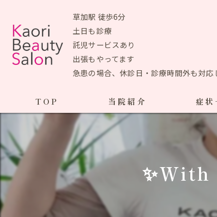
草加駅 徒歩6分
土日も診療
託児サービスあり
出張もやってます
急患の場合、休診日・診療時間外も対応
TOP
当院紹介
症状
当院おすすめメニュー
産前の症状
生理痛
初めての方へ
✨With 
ＰＭＳ
アクセスマップ
ブライ
院長あいさつ