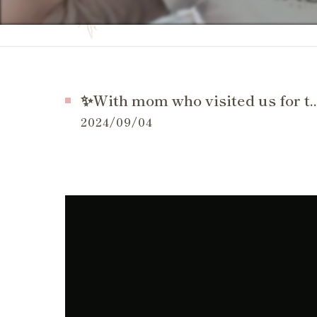
妊活の症状
当院の特徴
妊活の
よくある質問
妊活 
お問い合せ
✨With mom who visited us for t..
妊活 
施術事例（一般的な症状）
2024/09/04
妊活 
施術事例（妊活・マタニティ・産後）
妊活 
お客様の感想
妊活 
LINE等でいただいたメッセージ
妊活 
体外受
妊活ケ