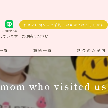
サロンに関するご予約・お問合せはこちらから
LINEで予約
しています。ご連絡ください。
一覧
施術一覧
料金のご案内
自費治療
料金一覧
交通事故施術
mom who visited us f
ケア整体
ダル整体
骨盤矯正