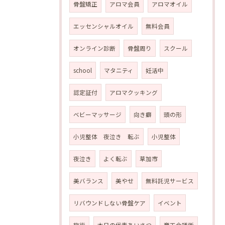
骨盤矯正
アロマ会員
アロマオイル
エッセンシャルオイル
無料会員
オンライン診断
骨盤周り
スクール
school
マタニティ
妊活中
認定証付
アロマクッキング
ベビーマッサージ
向き癖
頭の形
小児整体 夜泣き 転ぶ
小児整体
夜泣き
よく転ぶ
草加市
美バランス
美やせ
無料託児サービス
リバウンドしない骨盤ケア
イベント