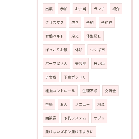
出展
参加
お弁当
ランチ
紹介
クリスマス
空き
予約
予約枠
骨盤ベルト
冷え
体型戻し
ぽっこりお腹
休診
つくば市
パーマ屋さん
美容院
思い出
子宮脱
下腹ポッコリ
経血コントロール
生理不順
交流会
卒婚
おん
メニュー
料金
回数券
予約システム
サプリ
履けないズボン履けるように