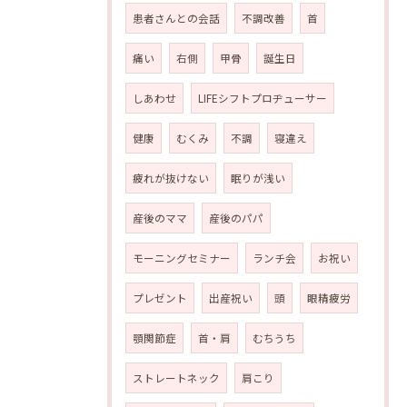
患者さんとの会話
不調改善
首
痛い
右側
甲骨
誕生日
しあわせ
LIFEシフトプロヂューサー
健康
むくみ
不調
寝違え
疲れが抜けない
眠りが浅い
産後のママ
産後のパパ
モーニングセミナー
ランチ会
お祝い
プレゼント
出産祝い
頭
眼精疲労
顎関節症
首・肩
むちうち
ストレートネック
肩こり