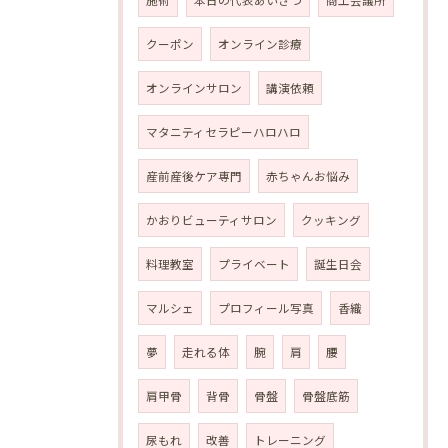
施術
本日の代表あいさつ
商工会議所
クーポン
オンライン診療
オンラインサロン
講演依頼
マタニティセラピーハロハロ
産前産後ケア専門
赤ちゃんお悩み
かおりビューティサロン
クッキング
料理教室
プライベート
誕生日会
マルシェ
プロフィール写真
香織
夢
走れる体
腕
肩
腰
肩甲骨
背骨
骨盤
骨盤底筋
尿もれ
改善
トレーニング