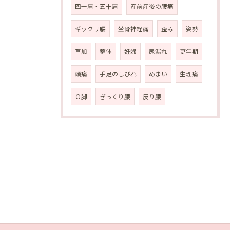
四十肩・五十肩
産前産後の腰痛
ギックリ腰
坐骨神経痛
歪み
姿勢
草加
整体
妊婦
尿漏れ
更年期
頭痛
手足のしびれ
めまい
生理痛
Ｏ脚
ぎっくり腰
反り腰