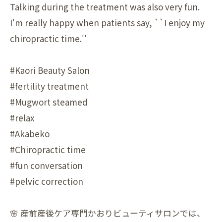
Talking during the treatment was also very fun.
I'm really happy when patients say, ``I enjoy my
chiropractic time.''
#Kaori Beauty Salon
#fertility treatment
#Mugwort steamed
#relax
#Akabeko
#Chiropractic time
#fun conversation
#pelvic correction
🌸 産前産後ケア専門かおりビューティサロンでは、