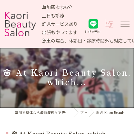
草加駅 徒歩6分
土日も診療
託児サービスあり
出張もやってます
LINEで予約
急患の場合、休診日・診療時間外も対応して
🌸 At Kaori Beauty Salon,
which...
草加で整体なら産前産後ケア専門 かおりビューティサロン
ブログ
🌸 At Kaori Beauty Salon, which...
🌸 At Kaori Beauty Salon, which...