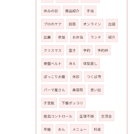
休みの日
商品紹介
手当
プロのケア
回答
オンライン
出店
出展
参加
お弁当
ランチ
紹介
クリスマス
空き
予約
予約枠
骨盤ベルト
冷え
体型戻し
ぽっこりお腹
休診
つくば市
パーマ屋さん
美容院
思い出
子宮脱
下腹ポッコリ
経血コントロール
生理不順
交流会
卒婚
おん
メニュー
料金