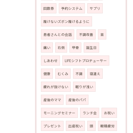
回数券
予約システム
サプリ
履けないズボン履けるように
患者さんとの会話
不調改善
首
痛い
右側
甲骨
誕生日
しあわせ
LIFEシフトプロヂューサー
健康
むくみ
不調
寝違え
疲れが抜けない
眠りが浅い
産後のママ
産後のパパ
モーニングセミナー
ランチ会
お祝い
プレゼント
出産祝い
頭
眼精疲労