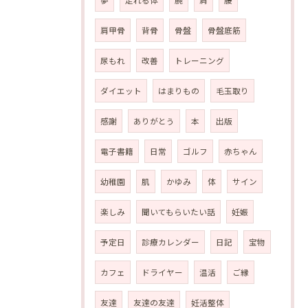
夢
走れる体
腕
肩
腰
肩甲骨
背骨
骨盤
骨盤底筋
尿もれ
改善
トレーニング
ダイエット
はまりもの
毛玉取り
感謝
ありがとう
本
出版
電子書籍
日常
ゴルフ
赤ちゃん
幼稚園
肌
かゆみ
体
サイン
楽しみ
聞いてもらいたい話
妊娠
予定日
診療カレンダー
日記
宝物
カフェ
ドライヤー
温活
ご縁
友達
友達の友達
妊活整体