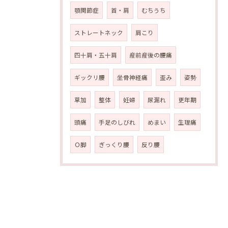
顎関節症
首・肩
むちうち
ストレートネック
肩こり
四十肩・五十肩
産前産後の腰痛
ギックリ腰
坐骨神経痛
歪み
姿勢
草加
整体
妊婦
尿漏れ
更年期
頭痛
手足のしびれ
めまい
生理痛
Ｏ脚
ぎっくり腰
反り腰