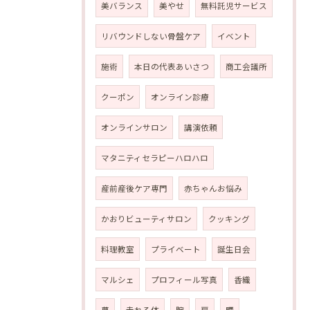
美バランス
美やせ
無料託児サービス
リバウンドしない骨盤ケア
イベント
施術
本日の代表あいさつ
商工会議所
クーポン
オンライン診療
オンラインサロン
講演依頼
マタニティセラピーハロハロ
産前産後ケア専門
赤ちゃんお悩み
かおりビューティサロン
クッキング
料理教室
プライベート
誕生日会
マルシェ
プロフィール写真
香織