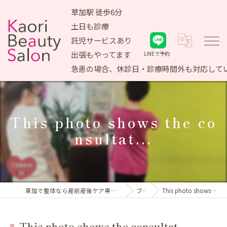
草加駅 徒歩6分
土日も診療
託児サービスあり
出張もやってます
LINEで予約
急患の場合、休診日・診療時間外も対応して
This photo shows the co
nsultat...
草加で整体なら産前産後ケア専門 かおりビューティサロン
ブログ
This photo shows the consultat...
This photo shows the consultat...