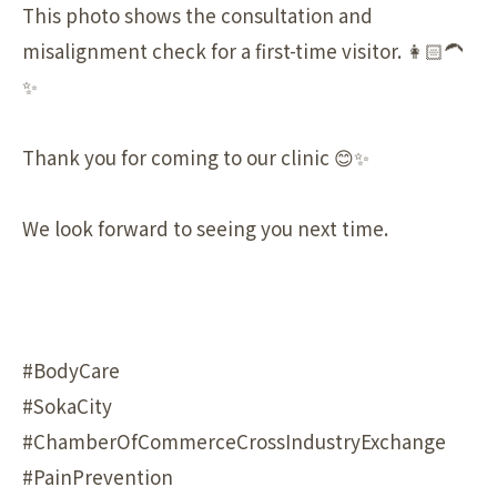
This photo shows the consultation and
misalignment check for a first-time visitor. 👩🏻‍🦱
✨
Thank you for coming to our clinic 😊✨
We look forward to seeing you next time.
#BodyCare
#SokaCity
#ChamberOfCommerceCrossIndustryExchange
#PainPrevention