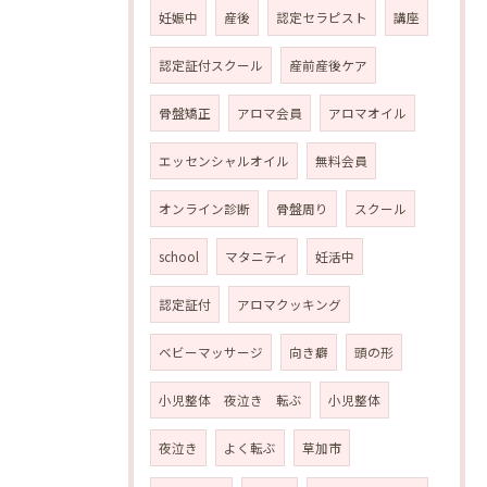
妊娠中
産後
認定セラピスト
講座
認定証付スクール
産前産後ケア
骨盤矯正
アロマ会員
アロマオイル
エッセンシャルオイル
無料会員
オンライン診断
骨盤周り
スクール
school
マタニティ
妊活中
認定証付
アロマクッキング
ベビーマッサージ
向き癖
頭の形
小児整体 夜泣き 転ぶ
小児整体
夜泣き
よく転ぶ
草加市