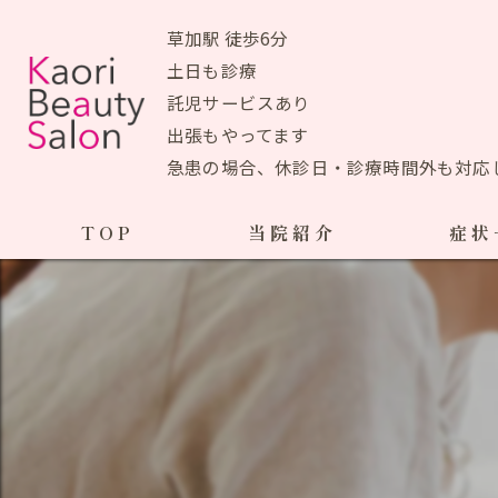
草加駅 徒歩6分
土日も診療
託児サービスあり
出張もやってます
急患の場合、休診日・診療時間外も対応
TOP
当院紹介
症状
当院おすすめメニュー
産前の症状
生理痛
初めての方へ
ＰＭＳ
アクセスマップ
ブライ
院長あいさつ