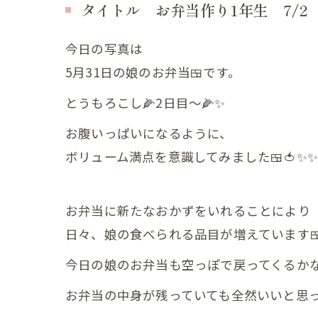
タイトル お弁当作り1年生 7/2
妊娠中
今日の写真は
妊娠中
5月31日の娘のお弁当🍱です。
妊娠中
とうもろこし🌽2日目〜🌽✨
妊娠中
お腹いっぱいになるように、
ボリューム満点を意識してみました🍱🍅✨️✨️
妊娠中
ＶＢＡ
お弁当に新たなおかずをいれることにより
誕生前
日々、娘の食べられる品目が増えています🍱🍅
産後の症状
今日の娘のお弁当も空っぽで戻ってくるか
産後の
お弁当の中身が残っていても全然いいと思ってい