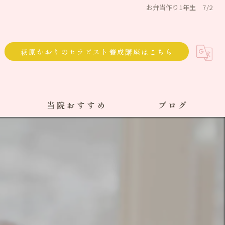
お弁当作り1年生 7/2
萩原かおりのセラピスト養成講座はこちら
当院おすすめ
ブログ
選べる通院方法
回数券
サブスク
単発