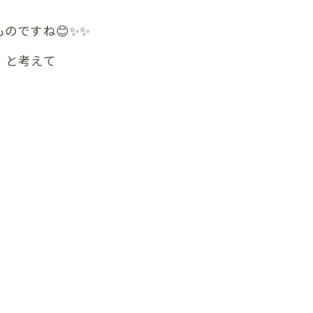
首
すね😊✨️✨️
肩
】と考えて
腕
肩甲骨
背中
恥骨
股関節
膝
足首
頭