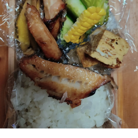
状
の腰
の首
の肩
の腕
の肩甲骨
の背中
の恥骨
の股関節