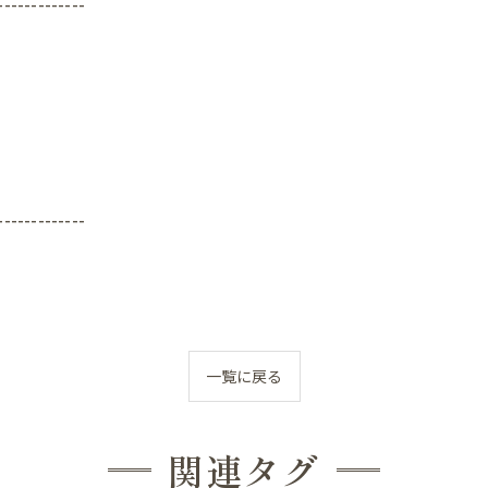
-------------
んの反り返り
んの寝つき悪い
んの授乳しづらい
んの夜泣き
-------------
んのママと触れ合い
ん骨盤ケア
んの斜頭症メニュー
一覧に戻る
ん ママ＆赤ちゃんコース
ん ぐんぐん発達コース
関連タグ
ん すくすく発達コース