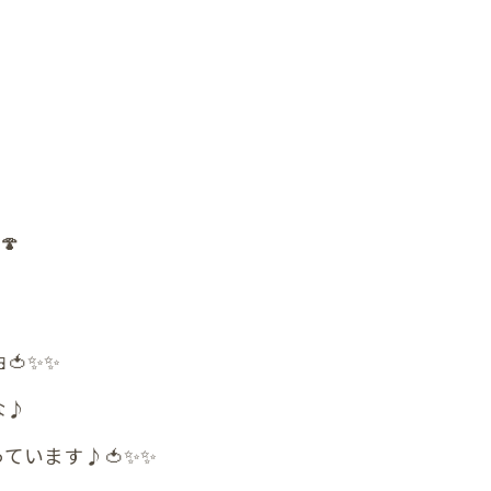
の膝
の足首
の頭
の顎関節症
🍄
の体重管理
Ｃ
整体
✨️✨️
な♪
腰
ます♪🍅✨️✨️