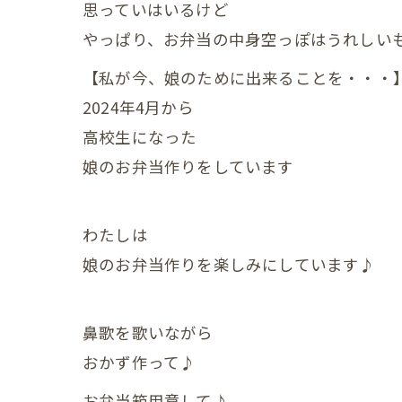
産後の
思っていはいるけど
やっぱり、お弁当の中身空っぽはうれしいもので
産後の
【私が今、娘のために出来ることを・・・
産後の
2024年4月から
産後の
高校生になった
娘のお弁当作りをしています
産後の
産後の
わたしは
産後の
娘のお弁当作りを楽しみにしています♪
産後の
鼻歌を歌いながら
産後の
おかず作って♪
産後の
お弁当箱用意して♪