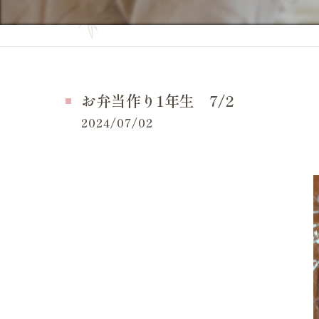
妊活の症状
当院の特徴
妊活の
よくある質問
妊活 
お問い合せ
お弁当作り1年生 7/2
妊活 
施術事例（一般的な症状）
2024/07/02
妊活 
施術事例（妊活・マタニティ・産後）
妊活 
お客様の感想
妊活 
LINE等でいただいたメッセージ
妊活 
体外受
妊活ケ