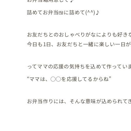
産後の
詰めてお弁当🍱に詰めて(^^)♪
産後の
更年期の症
お友だちとのおしゃべりがなによりも好き
今日も1日、お友だちと一緒に楽しい一日
更年期
子宮じ
ってママの応援の気持ちを込めて作っていま
赤ちゃんの
“ママは、◯◯を応援してるからね”
赤ちゃ
赤ちゃ
お弁当作りには、そんな意味が込められて
赤ちゃ
赤ちゃ