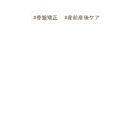
#骨盤矯正
#産前産後ケア
他の症状