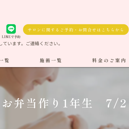
サロンに関するご予約・お問合せはこちらから
LINEで予約
しています。ご連絡ください。
一覧
施術一覧
料金のご案内
自費治療
料金一覧
交通事故施術
お弁当作り1年生 7/2
ケア整体
ダル整体
骨盤矯正