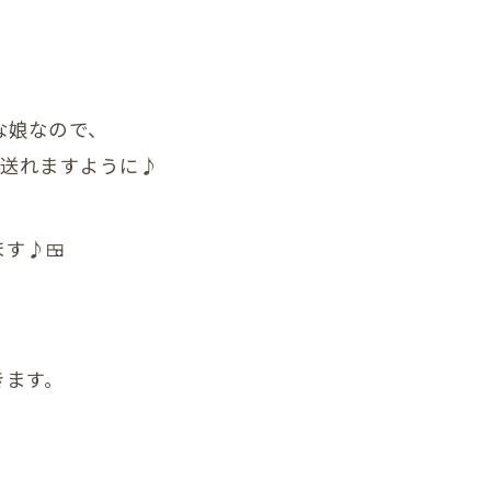
顎関節症
ダイエット
状
な娘なので、
が送れますように♪
の頭蓋骨
まい整体
す♪🍱
症状
んの頭の形、向き癖
んの発達が気になる
きます。
んの便秘
んの筋肉のアンバランス