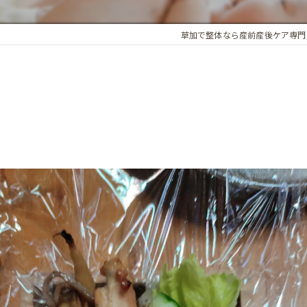
アロマオイル
草加で整体なら産前産後ケア専門
骨盤・姿勢の歪み
カイロプラクティック
ホルモンバランス
オプション
子宮調整
基礎体温調整
頭蓋骨矯正
子宮・卵巣周囲の循環
腸内環境
精前整体
ア整体 よくある質問