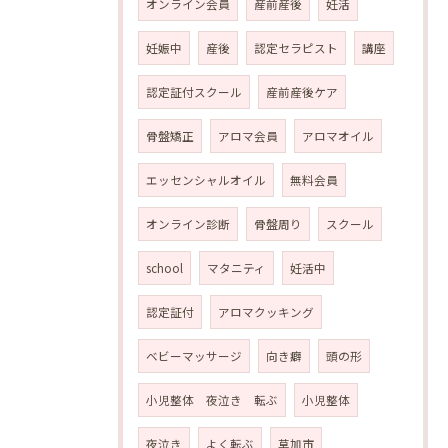
オンライン会員
産前産後
妊活
妊娠中
産後
認定セラピスト
講座
認定証付スクール
産前産後ケア
骨盤矯正
アロマ会員
アロマオイル
エッセンシャルオイル
無料会員
オンライン診断
骨盤周り
スクール
school
マタニティ
妊活中
認定証付
アロマクッキング
ベビーマッサージ
向き癖
頭の形
小児整体 夜泣き 転ぶ
小児整体
夜泣き
よく転ぶ
草加市