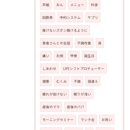
卒婚
おん
メニュー
料金
回数券
予約システム
サプリ
履けないズボン履けるように
患者さんとの会話
不調改善
首
痛い
右側
甲骨
誕生日
しあわせ
LIFEシフトプロヂューサー
健康
むくみ
不調
寝違え
疲れが抜けない
眠りが浅い
産後のママ
産後のパパ
モーニングセミナー
ランチ会
お祝い