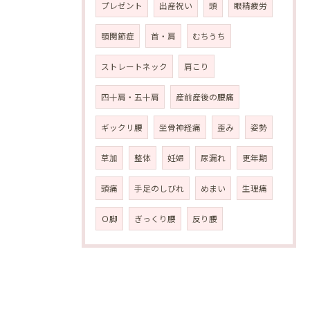
プレゼント
出産祝い
頭
眼精疲労
顎関節症
首・肩
むちうち
ストレートネック
肩こり
四十肩・五十肩
産前産後の腰痛
ギックリ腰
坐骨神経痛
歪み
姿勢
草加
整体
妊婦
尿漏れ
更年期
頭痛
手足のしびれ
めまい
生理痛
Ｏ脚
ぎっくり腰
反り腰