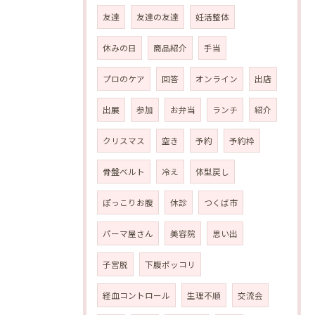
友達
友達の友達
妊活整体
休みの日
商品紹介
手当
プロのケア
回答
オンライン
出店
出展
参加
お弁当
ランチ
紹介
クリスマス
空き
予約
予約枠
骨盤ベルト
冷え
体型戻し
ぽっこりお腹
休診
つくば市
パーマ屋さん
美容院
思い出
子宮脱
下腹ポッコリ
経血コントロール
生理不順
交流会