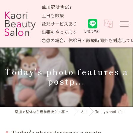
草加駅 徒歩6分
土日も診療
託児サービスあり
出張もやってます
LINEで予約
急患の場合、休診日・診療時間外も対応して
Today's photo features a
postp...
草加で整体なら産前産後ケア専門 かおりビューティサロン
ブログ
Today's photo features a postp...
Today's photo features a postp...